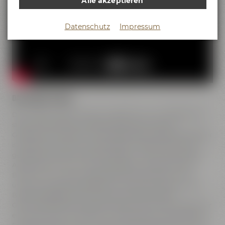
Alle akzeptieren
Datenschutz
Impressum
DAS PROJECT MAISEL
Das „Project Maisel“ findet in diesem Jahr zum dritten Mal
statt. Zum Ende der Ausbildung dürfen wir unser
Gesellenstück kreieren, unser eigenes Bier. Besonders dabei
ist, dass wir aus den unterschiedlichen Bereichen für ein
gemeinsames Ziel zusammenfinden - denn während der
Ausbildung hat eine Industriekauffrau wenig mit einem
Brauer zu tun. Schon das ganze Jahr über sind wir mit
unserem Projekt beschäftigt. Wir haben gemeinsam den
Bierstil festgelegt und uns vorab überlegt, welche
Geschmacksrichtung das Bier haben soll. Danach haben wir
ein Sortenrezept entworfen, uns den Namen überlegt, das