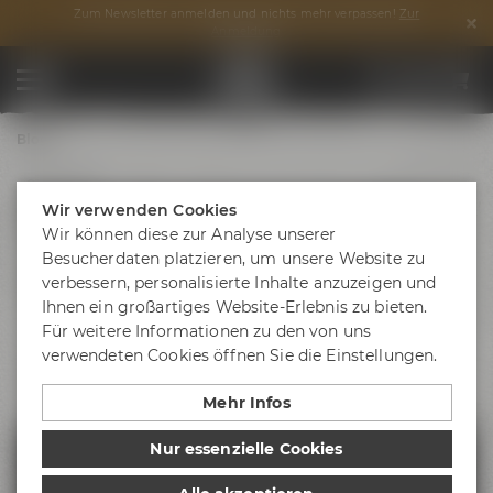
Zum Newsletter anmelden und nichts mehr verpassen!
Zur
Anmeldung
Blog
01.06.2022
Brautag für den Fruity Tornado
Wir verwenden Cookies
Wir können diese zur Analyse unserer
Auch in diesem Jahr durften unsere Auszubildenden im
Besucherdaten platzieren, um unsere Website zu
Abschlussjahrgang ihr Gesellenstück kreieren und ihr
verbessern, personalisierte Inhalte anzuzeigen und
eigenes Bier brauen: den Fruity Tornado.
Ihnen ein großartiges Website-Erlebnis zu bieten.
Für weitere Informationen zu den von uns
Hallo! Wir sind die Azubis des Abschlussjahrgangs der
verwendeten Cookies öffnen Sie die Einstellungen.
Brauerei Gebr. Maisel und durften im Rahmen des „Project
Maisel“ gemeinsam unser eigenes Bier brauen.
Mehr Infos
Nur essenzielle Cookies