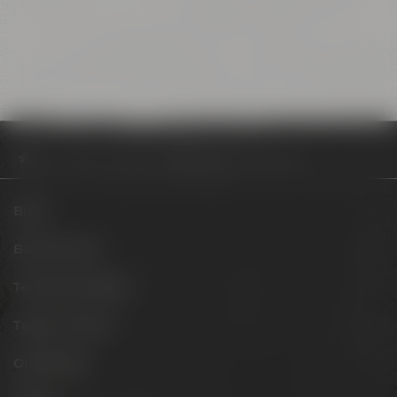
Community
Blog
Brautag für den Fruity Tornado
Biere
Besuche uns
Termine & Events
Tagen & Feiern
Onlineshop