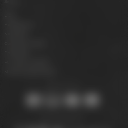
Service
Blog
Hobbybrauer
Newsletter
Conference Center
Philosophie
Für Gastro & Handel
Maisel & Friends Portal
Sicher online kaufen:
Bleib auf dem Laufenden: