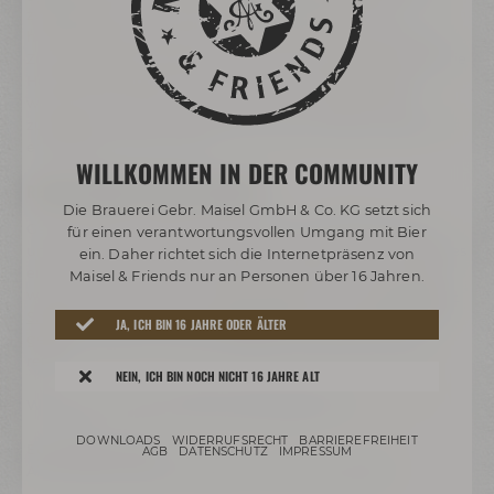
zwischendurch wurde eine Jodprobe gezogen, um
herauszufinden, ob die komplette Stärke aus dem Korn in
Zucker umgewandelt wurde. Ein spannender Schritt war die
Hopfengabe, die natürlich auch von uns durchgeführt
wurde. Im Gärkeller wurde dann dem Jungbier Hefe
zugegeben. Nun muss das Bier ein paar Wochen lagern, bis
es abgefüllt werden kann.
WILLKOMMEN IN DER COMMUNITY
RELEASE UNSERES "FRUITY TORNADO"
Die Brauerei Gebr. Maisel GmbH & Co. KG setzt sich
Ganz gespannt warten wir nun auf die Veröffentlichung
für einen verantwortungsvollen Umgang mit Bier
unseres Fruity Tornado und darauf, wie der erste Schluck des
ein. Daher richtet sich die Internetpräsenz von
eigenen Biers wohl schmecken wird. Ab dem 14. Juni 2022
Maisel & Friends nur an Personen über 16 Jahren.
wird das limitierte Bier im
Online-Shop
und im
Maisel's Bier-
Shop
in Bayreuth erhältlich sein. Da es nur dieses eine Mal
JA, ICH BIN 16 JAHRE ODER ÄLTER
gebraut wurde, ist es nur verfügbar, solange der Vorrat
reicht.
NEIN, ICH BIN NOCH NICHT 16 JAHRE ALT
Wir freuen uns schon sehr auf das Ergebnis!
DOWNLOADS
WIDERRUFSRECHT
BARRIEREFREIHEIT
Eure Maisel-Azubis
AGB
DATENSCHUTZ
IMPRESSUM
Alina, Jonas, Florian, Konstantin, Lukas und Dustin