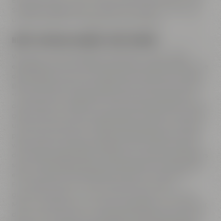
Etikett gestaltet und eine eigene kleine Marketing- und PR-
Strategie ausgearbeitet. Unterstützt wurden wir dabei von
unseren erfahrenen Kolleginnen und Kollegen.
HOPFIG-FRUCHTIGES WEISSBIER "FRUITY TORNADO"
Wir hatten eine klare Idee von dem Bier, das am Ende
entstehen soll: Eine Erfrischung für warme Sommertage, die
den Genießer wie ein fruchtig-frischer Hopfensturm in den
Bierhimmel hebt. Diese Vorstellung führte uns zum Namen
"Fruity Tornado". Entscheidend war auch die Frage nach
dem Bierstil. Da Weißbier zur DNA der Brauerei Gebr. Maisel
gehört, sollte es unsere Ausgangsbasis darstellen, aber jung
und frech interpretiert werden, damit es gut zu uns Azubis
passt. Ergebnis sollte ein hopfig-fruchtiges Weizen werden,
welches durch neuartige Hopfensorten und das Verfahren
des Hopfenstopfens für ein völlig neues Geschmackserlebnis
sorgt. Im Braurezept haben wir festgehalten, dass das Bier
einen moderaten Alkoholgehalt und eine angenehme
Fruchtigkeit bekommen soll. Wichtig war uns eine
gute Drinkability für unsere Kreation, die ganz nach dem
Motto "Fruchtig, frisch und frech!" begeistert. Dies wollen wir
durch die Kombination aus typischen Weißbieraromen, wie