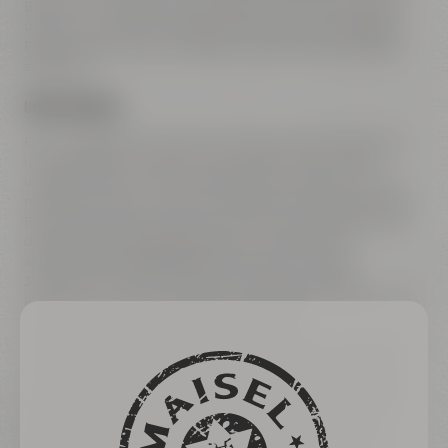
Banane, mit hopfigen Fruchtnoten nach Ananas, Pfirsich
und einem Hauch von Kokosnuss erreichen. Mit unserem
Fruity Tornado wollen wir zeigen, was der Bierstil Weißbier
alles kann!
UNSER BRAUTAG
Ein unvergesslicher Moment im Rahmen des Projekts war
unser Brautag, zu sehen auf den Bildern, denn außer
unserem Brauer-Lehrling hatte dies noch keiner von uns
miterlebt. Natürlich waren hier neben dem Maisel & Friends
Braumeister Markus Briemle auch wir, die Auszubildenden
des Abschlussjahrgangs, dabei. Dazu gehören die
angehenden Industriekaufleute Florian Dormann,
Jonas Görl und Alina Hofmann, der Brauer & Mälzer
Konstantin Karl, unser Lagerist Lukas Käfferlein sowie Dustin
Bauer, der angehender Mechatroniker ist.
Zuerst wurden schwere Malzsäcke geschleppt, die passende
Menge abgewogen und dann geschrotet. Anschließend
wurde in der Maisel & Friends Brauwerkstatt eingemaischt,
was besonders aufregend war, denn die kaufmännischen
Azubis haben zum ersten Mal das Sudhaus von innen
gesehen. Der Sud wurde mit Argusaugen überwacht und