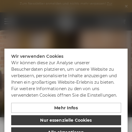
Zum Newsletter anmelden und nichts mehr verpassen!
Zur
Anmeldung
Erlebnistouren
Wir verwenden Cookies
Wir können diese zur Analyse unserer
Besucherdaten platzieren, um unsere Website zu
verbessern, personalisierte Inhalte anzuzeigen und
ERLEBNISTOUREN
Ihnen ein großartiges Website-Erlebnis zu bieten.
Für weitere Informationen zu den von uns
Entdecke die Bierstadt Bayreuth
verwendeten Cookies öffnen Sie die Einstellungen.
ALLE TOUREN ZEIGEN
Mehr Infos
Nur essenzielle Cookies