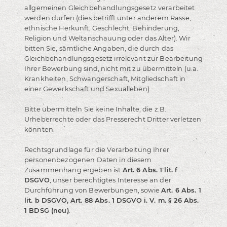
allgemeinen Gleichbehandlungsgesetz verarbeitet
werden dürfen (dies betrifft unter anderem Rasse,
ethnische Herkunft, Geschlecht, Behinderung,
Religion und Weltanschauung oder das Alter). Wir
bitten Sie, sämtliche Angaben, die durch das
Gleichbehandlungsgesetz irrelevant zur Bearbeitung
Ihrer Bewerbung sind, nicht mit zu übermitteln (u.a.
Krankheiten, Schwangerschaft, Mitgliedschaft in
einer Gewerkschaft und Sexualleben).
Bitte übermitteln Sie keine Inhalte, die z.B.
Urheberrechte oder das Presserecht Dritter verletzen
könnten.
Rechtsgrundlage für die Verarbeitung Ihrer
personenbezogenen Daten in diesem
Zusammenhang ergeben ist
Art. 6 Abs. 1 lit. f
DSGVO
, unser berechtigtes Interesse an der
Durchführung von Bewerbungen, sowie
Art. 6 Abs. 1
lit. b DSGVO, Art. 88 Abs. 1 DSGVO i. V. m. § 26 Abs.
1 BDSG (neu)
.