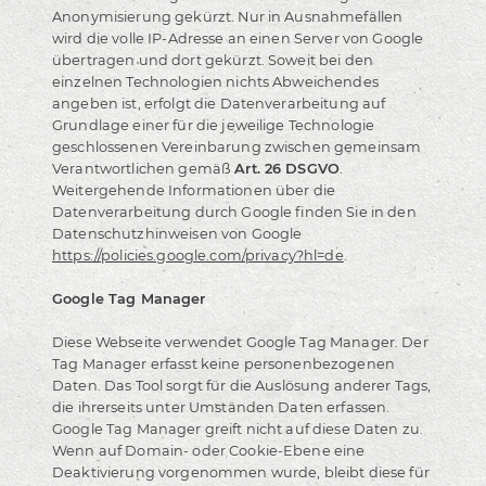
Anonymisierung gekürzt. Nur in Ausnahmefällen
wird die volle IP-Adresse an einen Server von Google
übertragen und dort gekürzt. Soweit bei den
einzelnen Technologien nichts Abweichendes
angeben ist, erfolgt die Datenverarbeitung auf
Grundlage einer für die jeweilige Technologie
geschlossenen Vereinbarung zwischen gemeinsam
Verantwortlichen gemäß
Art. 26 DSGVO
.
Weitergehende Informationen über die
Datenverarbeitung durch Google finden Sie in den
Datenschutzhinweisen von Google
https://policies.google.com/privacy?hl=de
.
Google Tag Manager
Diese Webseite verwendet Google Tag Manager. Der
Tag Manager erfasst keine personenbezogenen
Daten. Das Tool sorgt für die Auslösung anderer Tags,
die ihrerseits unter Umständen Daten erfassen.
Google Tag Manager greift nicht auf diese Daten zu.
Wenn auf Domain- oder Cookie-Ebene eine
Deaktivierung vorgenommen wurde, bleibt diese für