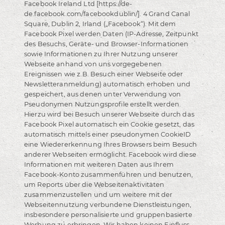
Facebook Ireland Ltd [https://de-
de.facebook.com/facebookdublin/]. 4 Grand Canal
Square, Dublin 2, Irland („Facebook“). Mit dem
Facebook Pixel werden Daten (IP-Adresse, Zeitpunkt
des Besuchs, Geräte- und Browser-Informationen
sowie Informationen zu Ihrer Nutzung unserer
Webseite anhand von uns vorgegebenen
Ereignissen wie z.B. Besuch einer Webseite oder
Newsletteranmeldung) automatisch erhoben und
gespeichert, aus denen unter Verwendung von
Pseudonymen Nutzungsprofile erstellt werden.
Hierzu wird bei Besuch unserer Webseite durch das
Facebook Pixel automatisch ein Cookie gesetzt, das
automatisch mittels einer pseudonymen CookieID
eine Wiedererkennung Ihres Browsers beim Besuch
anderer Webseiten ermöglicht. Facebook wird diese
Informationen mit weiteren Daten aus Ihrem
Facebook-Konto zusammenführen und benutzen,
um Reports über die Webseitenaktivitäten
zusammenzustellen und um weitere mit der
Webseitennutzung verbundene Dienstleistungen,
insbesondere personalisierte und gruppenbasierte
Werbung zu erbringen. Wir haben keinen Einfluss