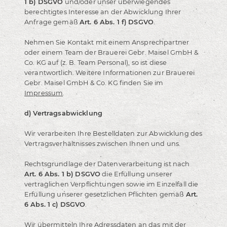
1 b) DSGVO
und/oder unser überwiegendes
berechtigtes Interesse an der Abwicklung Ihrer
Anfrage gemäß
Art. 6 Abs. 1 f) DSGVO
.
Nehmen Sie Kontakt mit einem Ansprechpartner
oder einem Team der Brauerei Gebr. Maisel GmbH &
Co. KG auf (z. B. Team Personal), so ist diese
verantwortlich. Weitere Informationen zur Brauerei
Gebr. Maisel GmbH & Co. KG finden Sie im
Impressum
.
d) Vertragsabwicklung
Wir verarbeiten Ihre Bestelldaten zur Abwicklung des
Vertragsverhältnisses zwischen Ihnen und uns.
Rechtsgrundlage der Datenverarbeitung ist nach
Art. 6 Abs. 1 b) DSGVO
die Erfüllung unserer
vertraglichen Verpflichtungen sowie im Einzelfall die
Erfüllung unserer gesetzlichen Pflichten gemäß
Art.
6 Abs. 1 c) DSGVO
.
Wir übermitteln Ihre Adressdaten an das mit der