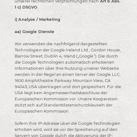
unserer rechtlichen Verpflichtungen nach
Art 6 Abs.
1 c) DSGVO
.
i) Analyse / Marketing
aa) Google Dienste
Wir verwenden die nachfolgend dargestellten
Technologien der Google Ireland Ltd., Gordon House,
Barrow Street, Dublin 4, Irland („Google“). Die durch
die Google Technologien automatisch erhobenen
Informationen über Ihre Nutzung unserer Webseite
werden in der Regel an einen Server der Google LLC,
1600 Amphitheatre Parkway Mountain View, CA
94043, USA übertragen und dort gespeichert. Für die
USA liegt kein Angemessenheitsbeschluss der
Europäischen Kommission vor. Unsere Kooperation
stützt sich auf Standarddatenschutzklauseln der
Europäischen Kommission.
Sofern Ihre IP-Adresse über die Google Technologien
erhoben wird, wird sie vor der Speicherung auf den
Servern von Google durch die Aktivierung der IP-