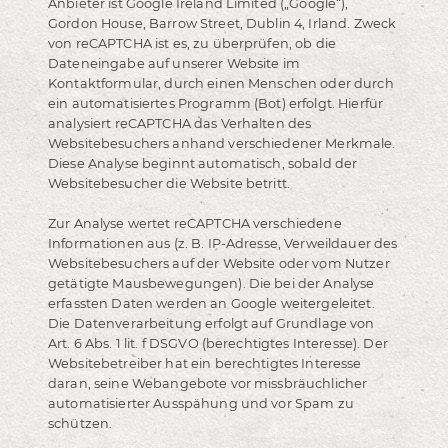
Anbieter ist Google Ireland Limited („Google“),
Gordon House, Barrow Street, Dublin 4, Irland. Zweck
von reCAPTCHA ist es, zu überprüfen, ob die
Dateneingabe auf unserer Website im
Kontaktformular, durch einen Menschen oder durch
ein automatisiertes Programm (Bot) erfolgt. Hierfür
analysiert reCAPTCHA das Verhalten des
Websitebesuchers anhand verschiedener Merkmale.
Diese Analyse beginnt automatisch, sobald der
Websitebesucher die Website betritt.
Zur Analyse wertet reCAPTCHA verschiedene
Informationen aus (z. B. IP-Adresse, Verweildauer des
Websitebesuchers auf der Website oder vom Nutzer
getätigte Mausbewegungen). Die bei der Analyse
erfassten Daten werden an Google weitergeleitet.
Die Datenverarbeitung erfolgt auf Grundlage von
Art. 6 Abs. 1 lit. f DSGVO (berechtigtes Interesse). Der
Websitebetreiber hat ein berechtigtes Interesse
daran, seine Webangebote vor missbräuchlicher
automatisierter Ausspähung und vor Spam zu
schützen.