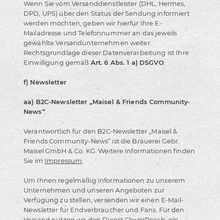
Wenn Sie vom Versanddienstleister (DHL, Hermes,
DPD, UPS) über den Status der Sendung informiert
werden möchten, geben wir hierfür Ihre E-
Mailadresse und Telefonnummer an das jeweils
gewählte Versandunternehmen weiter.
Rechtsgrundlage dieser Datenverarbeitung ist Ihre
Einwilligung gemäß
Art. 6 Abs. 1 a) DSGVO
.
f) Newsletter
aa) B2C-Newsletter „Maisel & Friends Community-
News“
Verantwortlich für den B2C-Newsletter „Maisel &
Friends Community-News“ ist die Brauerei Gebr.
Maisel GmbH & Co. KG. Weitere Informationen finden
Sie im
Impressum
.
Um Ihnen regelmäßig Informationen zu unserem
Unternehmen und unseren Angeboten zur
Verfügung zu stellen, versenden wir einen E-Mail-
Newsletter für Endverbraucher und Fans. Für den
Versand nutzen wir den Dienst CleverReach, ein