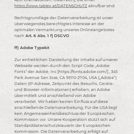
https://www.tablex.at/DATENSCHUTZ
abrufbar sind.
Rechtsgrundlage der Datenverarbeitung ist unser
überwiegendes berechtigtes Interesse an der
optimalen Vermarktung unseres Onlineangebotes
nach
Art. 6 Abs. 1 f) DSGVO
.
ff) Adobe Typekit
Zur einheitlichen Darstellung der Inhalte auf unserer
Webseite werden durch den Script Code „Adobe
Fonts“ der Adobe, Inc [https://fonts.adobe.com/]., 345
Park Avenue San Jose, CA 95110-2704, USA („Adobe“)
Daten (IP-Adresse, Zeitpunkt des Besuchs, Geräte-
und Browser-Informationen) erhoben, an Adobe
übermittelt und anschließend von Adobe
verarbeitet. Wir haben keinen Einfluss auf diese
anschließende Datenverarbeitung. Für die USA liegt
kein Angemessenheitsbeschluss der Europäischen
Kommission vor. Unsere Kooperation stützt sich auf
Standarddatenschutzklauseln der Europäischen
Kommission. Die Datenverarbeitung erfolgt auf