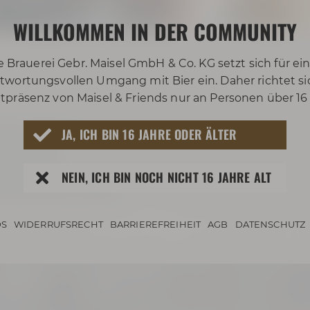
WILLKOMMEN IN DER COMMUNITY
e Brauerei Gebr. Maisel GmbH & Co. KG setzt sich für ei
twortungsvollen Umgang mit Bier ein. Daher richtet si
tpräsenz von Maisel & Friends nur an Personen über 16
endung | FOCUS.de
JA, ICH BIN 16 JAHRE ODER ÄLTER
 Brauer-Bund
| BRIGITTE.de
NEIN, ICH BIN NOCH NICHT 16 JAHRE ALT
ungen einfach erklärt
 des Sprichworts | WEB.DE
S
WIDERRUFSRECHT
BARRIEREFREIHEIT
AGB
DATENSCHUTZ