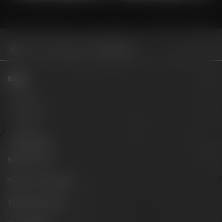
Biere
Barrel Aged
Sour Blend 2024
Biere
Session
Signature
Limited
Barrel Aged
Besuche uns
Termine & Events
Tagen & Feiern