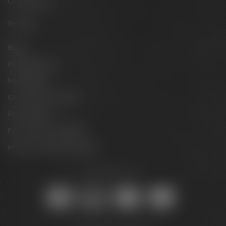
Onlineshop
Service
Blog
Hobbybrauer
Newsletter
Conference Center
Philosophie
Für Gastro & Handel
Maisel & Friends Portal
Sicher online kaufen: