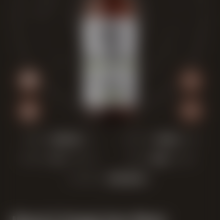
FARBE:
FRUCHT:
BITTERE:
MALZ:
ALKOHOL: