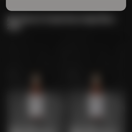
Alle Maisel & Friends Barrel Aged Biere
2024
MAISEL & FRIENDS
MAISEL & FRIENDS