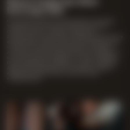
Maisel & Friends Sour Blend
Barrel Aged 2024
Das Starkbier zeigt sich bernsteinfarben mit leichter
Trübung. Schon der Geruch bringt den Sauerbier-
Charakter sofort zur Geltung. Sauerkirsche,
Zitronenzeste, Johannisbeere und Boskop-Apfel sind die
dominierenden Aromen. Unterstrichen wird das Ganze
von Noten nach Zwetschge, Karamell und Mandeln.
Auch beim Geschmack steht die Säure im Vordergrund
und wird harmonisch begleitet von süßen Anklängen.
Das Mundgefühl des Starkbieres ist recht schlank, der
Alkohol gut eingebunden. Der wunderbar trockene
Abgang lässt dem nächsten Schluck freudig
entgegenblicken.