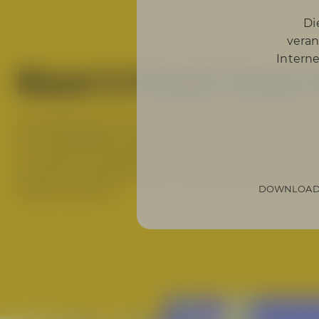
Di
veran
Interne
Maisel & Friends Fusion 
Wunderbar hazy und sonnengelb strahlt Dich das Haz
Mix aus Erdbeere, Ananas, Zitrus, Heidelbeere, Pfir
ein Lächeln ins Gesicht, eine wahre Hopfenfreude.
Gaumen und bezirzt Dich mit einer komplexen Aroma
DOWNLOAD
Kosten kommen.