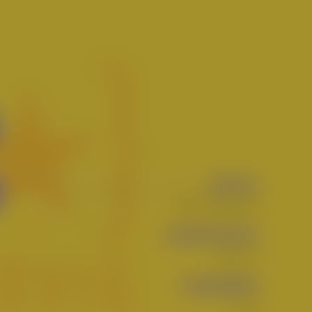
BIERSTIL
Hazy Double IPA
ALKOHOLGEHALT
7,9% vol.
STAMMWÜRZE
18° P