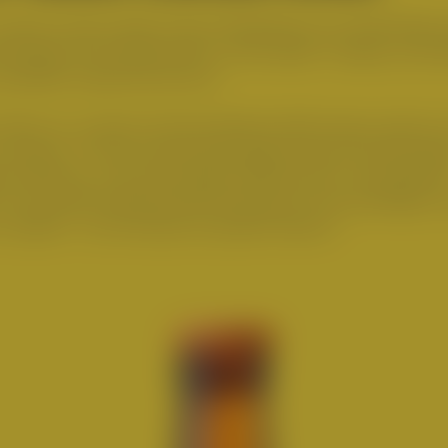
serer neuen Serie Fusion IPA gebraut: ein kraftvolles,
orweger. Die Hopfensorten Citra, Idaho 7, Galaxy und M
nderbar tropisches Aroma.
Jahren zu unseren Friends. Bereits 2023 waren sie bei u
brauen. In ihrer Heimat Stavanger brauen die Norweg
aren Pilsnern und traumhaften IPAs bis hin zu komplexe
n. Eine große Leidenschaft der Brauer? Sich auf Reisen
 lassen – wir sind also ein perfect Match!