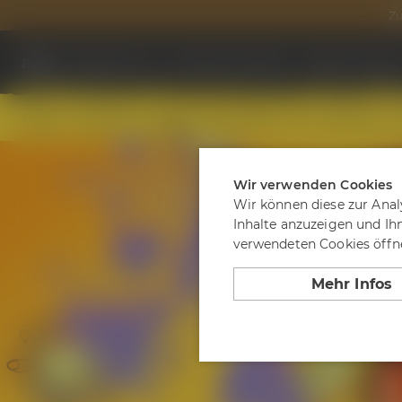
Zu
Biere
Besuche uns
Termine & Events
Tagen & Feier
Session
Signature
Limited
Barrel Aged
Irish
Braukunst
Wir verwenden Cookies
Wir können diese zur Anal
Inhalte anzuzeigen und Ih
verwendeten Cookies öffne
Mehr Infos