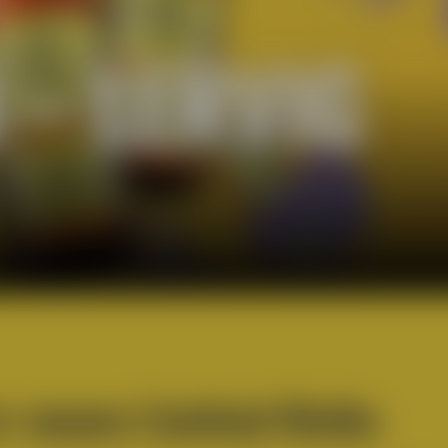
 – LERVIG
er neuen Limited‑Reihe