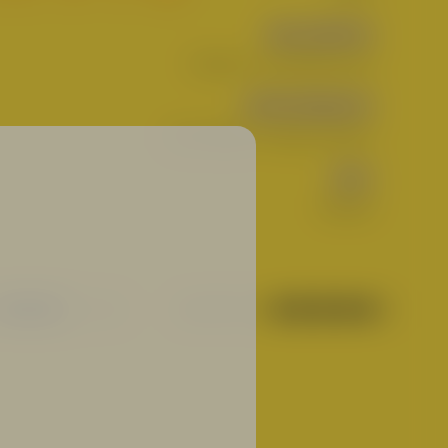
MALZSORTEN
Gersten- und Weizenmalz
HOPFENSORTEN
Citra, Idaho 7, Galaxy, Mosaic
HEFE
Alehefe
ALKOHOL: