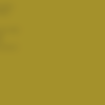
 samtig-
osaic
ns zu Gast,
er
n,
 und durch