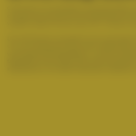
Gemeinsam mit Lervig haben wir die erste Edition un
cremiges Hazy Double IPA, die Paradedisziplin der N
verleihen
Maisel & Friends Fusion IPA – Lervig
ein wu
Die Craft-Brauerei Lervig gehört schon seit einigen 
um mit uns gemeinsam den achten Hopfenreiter zu 
verschiedenste Bierspezialitäten, von leicht trinkb
fassgereiften Stouts, Barley Wines oder Sauerbiere
Kooperationen mit anderen Brauereien inspirieren zu