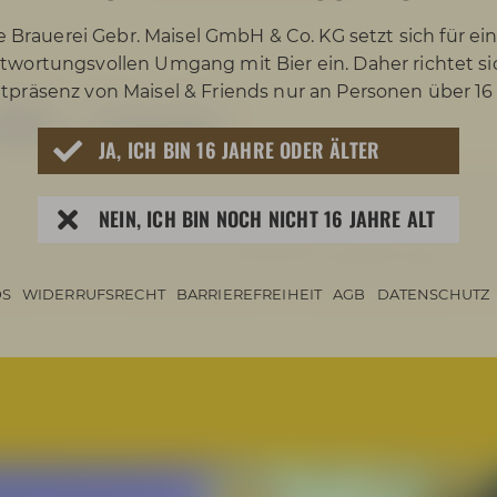
e Brauerei Gebr. Maisel GmbH & Co. KG setzt sich für ei
twortungsvollen Umgang mit Bier ein. Daher richtet si
tpräsenz von Maisel & Friends nur an Personen über 16
IPA – Lervig
JA, ICH BIN 16 JAHRE ODER ÄLTER
y Double IPA an. Hopfen satt strömt in die Nase: ein f
NEIN, ICH BIN NOCH NICHT 16 JAHRE ALT
sch und Maracuja. Mit dem ersten Schluck zaubert unser
 Cremig weich und vollmundig saftig verwöhnt das Haz
tik. Pure Genussfreude, bei der Hopfenliebhaber voll 
S
WIDERRUFSRECHT
BARRIEREFREIHEIT
AGB
DATENSCHUTZ