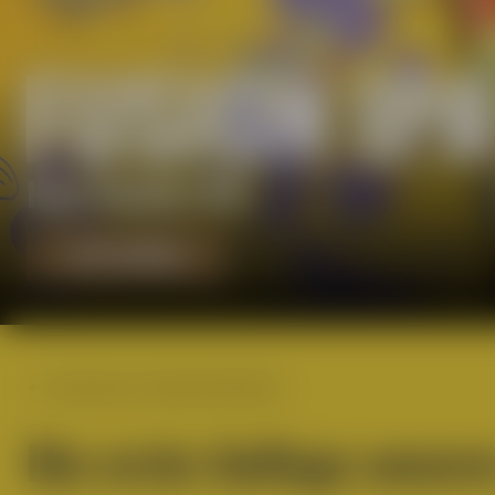
FUSION IPA
Hazy Double IPA
JETZT KAUFEN
Zurück zur Fusion-IPA-Serie
Die erste Auflage unser