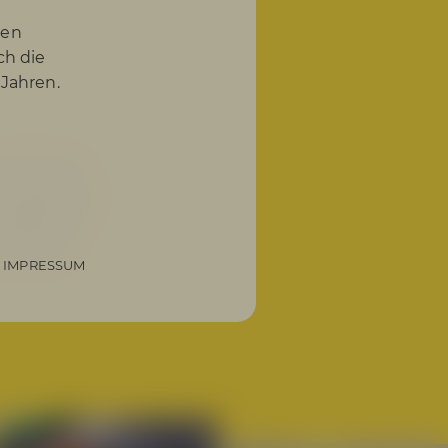
nen
ch die
 Jahren.
ruchtiger
 Fusion IPA
y DIPA den
auf ihre
IMPRESSUM