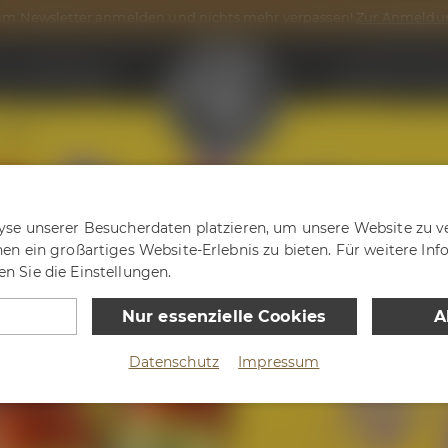
m Newsletter anmelden und nichts mehr verpassen!
Zur Anmeldu
n
Onlineshop
Maisel & Frien
Vegan
yse unserer Besucherdaten platzieren, um unsere Website zu ve
nen ein großartiges Website-Erlebnis zu bieten. Für weitere In
n Sie die Einstellungen.
Nur essenzielle Cookies
A
Datenschutz
Impressum