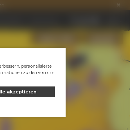
ng
ds entdecken
DE
EN
Jobs & Karriere
HÄNDLER FINDEN
ONLINESHOP
rbessern, personalisierte
formationen zu den von uns
lle akzeptieren