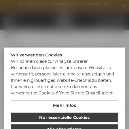
Zum Newsletter anmelden und nichts mehr verpassen!
Zur
Anmeldung
Blog
08.11.2024
Anmeldung zum Maisel’s FunRun
Wir verwenden Cookies
Wir können diese zur Analyse unserer
startet am 11. November 2024
Besucherdaten platzieren, um unsere Website zu
verbessern, personalisierte Inhalte anzuzeigen und
Bayreuth läuft wieder! Am 25. Mai 2025 gibt es ein
Ihnen ein großartiges Website-Erlebnis zu bieten.
Jubiläum zu feiern: Zum 20. Mal findet der Maisel’s
Für weitere Informationen zu den von uns
FunRun in seiner gewohnten Form statt. Für alle
verwendeten Cookies öffnen Sie die Einstellungen.
Laufbegeisterten ein Pflichttermin, zu dem sie sich ab
dem 11. November 2024 ab 11 Uhr anmelden können.
Mehr Infos
Auch diesmal lassen sich bei unserer Laufveranstaltung
Nur essenzielle Cookies
wieder verschiedene Distanzen bestreiten. Je nach Belieben
und persönlichem Anspruch stehen
Halbmarathon, 10,6km-