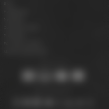
Blog
Hobbybrauer
Newsletter
Conference Center
Philosophie
Für Gastro & Handel
Maisel & Friends Portal
Sicher online kaufen:
Bleib auf dem Laufenden: