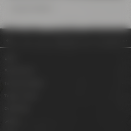
Zurück zur Übersicht
Community
Blog
Anmeldung zum Maisel’s FunRun startet am 11. N
Biere
Besuche uns
Termine & Events
Tagen & Feiern
Onlineshop
Service