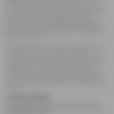
2024 gilt für alle Läufe der Frühbucherrabatt, für die vier
KNAX Kinderläufe werden keine Startgebühren erhoben.
Eine Neuerung gibt es bei der Startnummernausgabe: Die
Startunterlagen werden 2025 gegen einen kleinen
Unkostenbeitrag erstmals ausschließlich vorab per Post
verschickt. Alle Starter können sich das offizielle FunRun-
Shirt sichern, das aus der 2025er-Kollektion der Bayreuther
Sportmarke CEP stammt.
Für viele Läuferinnen und Läufer ist der FunRun eines der
Highlights im Jahr, was nicht zuletzt an der guten
Stimmung und den vielen Zuschauenden liegt. Daher sind
die Startplätze erfahrungsgemäß frühzeitig ausverkauft.
Aufgrund der hohen Nachfrage wird empfohlen, sich
möglichst bald einen der begehrten Plätze zu sichern, um
mit über 4.000 anderen Laufbegeisterten die größtenteils
flache und abwechslungsreiche Strecke durch Bayreuth zu
bestreiten.
ALLE FAKTEN AUF EINEN BLICK:
Die Anmeldung ist ab Montag, den 11.11.2024, möglich:
www.maisel.com/funrun