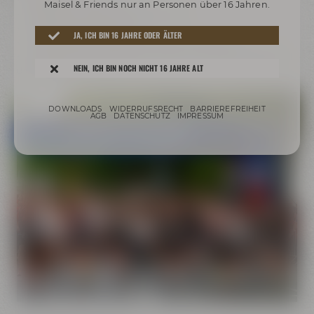
• Payment-Gebühren
Maisel & Friends nur an Personen über 16 Jahren.
• Kostenlose Gepäckaufbewahrung
• Duschen für die Läufer
JA, ICH BIN 16 JAHRE ODER ÄLTER
• Erfrischungen während und nach dem Lauf
• Gutschein für eine Maisel’s Weisse und Wertgutschein für
NEIN, ICH BIN NOCH NICHT 16 JAHRE ALT
die Verpflegungsstände
DOWNLOADS
WIDERRUFSRECHT
BARRIEREFREIHEIT
AGB
DATENSCHUTZ
IMPRESSUM