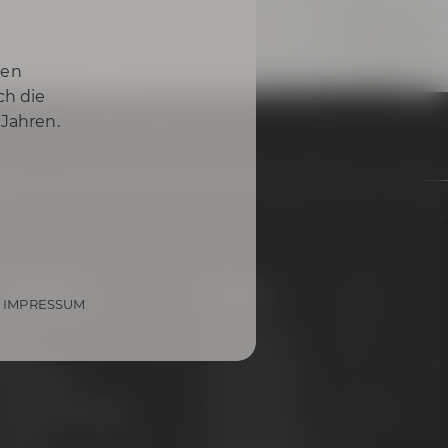
nen
ch die
 Jahren.
Onlineshop
Service
IMPRESSUM
iere
Hilfe & FAQ
Brauerlimo
Versandinfos
läser & Fanartikel
Kundeninfos
Marken
Zahlungsinfos