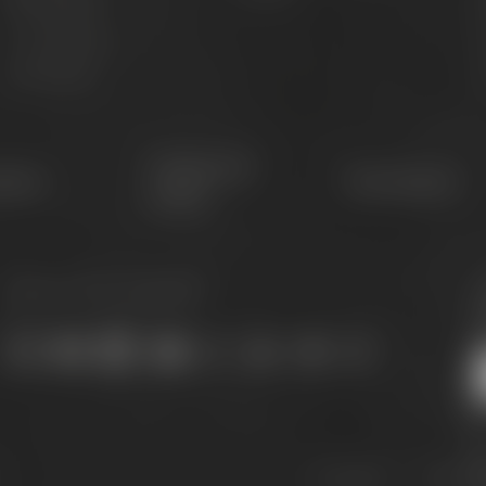
Live Cooking
S
After Work
G
Conference
etter
Philosophie
Center
Bleib auf dem Laufenden:
J
s
Downloads
Widerrufs