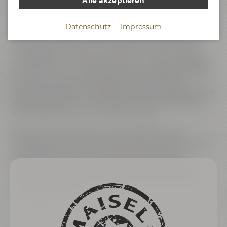
Alle akzeptieren
gemeinsam am Herd stehen, sich austauschen und von
ihnen Profiskills lernen.
Datenschutz
Impressum
Liebesbier Küchenchef Mathias Locker möchte durch die
Live Cooking Classes sein Handwerk auch Hobbyköchen
näherbringen. Sein Netzwerk aus Profi- sowie TV-Köchen
und Fleischsommeliers nutzt er nun und holt seine Freunde
für gemeinsame Live Cooking Events in die Räumlichkeiten
von Maisel & Friends. Mit unserer beeindruckenden
Showküche trifft eine einzigartige Location auf professionelle
Küchenausstattung und ist dadurch wie geschaffen dafür,
Profis und Amateure zusammenzubringen.
Besondere Vorkenntnisse müssen Teilnehmer nicht
mitbringen, die Freude an der Zubereitung von gutem und
hochwertigem Essen ist die einzige Voraussetzung.
Während der Cooking Class sind Getränke wie Maisel &
Friends Biere und Wein inklusive und als Erinnerung dürfen
die Rezepte der 4- oder 5-Gang-Menüs mit nach Hause
genommen werden.
+++ UPDATE +++