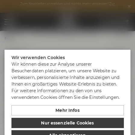
Zum Newsletter anmelden und nichts mehr verpassen!
Zur
Anmeldung
Blog
01.06.2023
Genuss Labor: Live Cooking Classes
Wir verwenden Cookies
Wir können diese zur Analyse unserer
starten im Liebesbier
Besucherdaten platzieren, um unsere Website zu
verbessern, personalisierte Inhalte anzuzeigen und
Mit dem Genuss Labor läuten wir eine neue kulinarische
Ihnen ein großartiges Website-Erlebnis zu bieten.
Epoche ein: Bei Live Cooking Classes lassen sich
Für weitere Informationen zu den von uns
verschiedene Stile moderner, internationaler und kreativer
verwendeten Cookies öffnen Sie die Einstellungen.
Küche erleben.
Mehr Infos
Genussmenschen aufgepasst! Am 14. Juli startet unser
Liebesbier Restaurant
die Eventreihe „
Genuss Labor
“. Im
Nur essenzielle Cookies
Rahmen von exklusiven Kochkursen können begeisterte
Hobbyköche mit Starköchen wie
Adrian Hurnungee