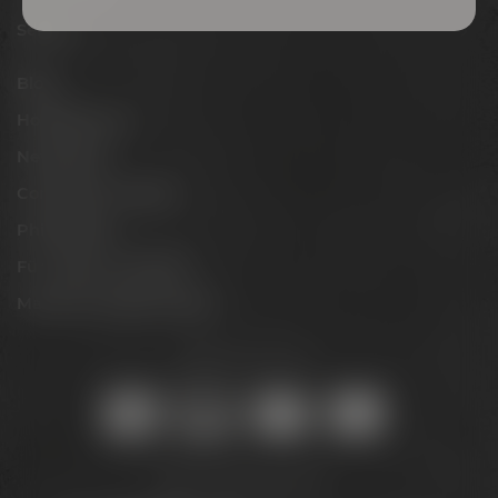
Service
Blog
Hobbybrauer
Newsletter
Conference Center
Philosophie
Für Gastro & Handel
Maisel & Friends Portal
Sicher online kaufen:
Bleib auf dem Laufenden: