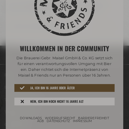
Das neue
Programm für 2024
ist online! Entdecke den
Kochkurs in Bayreuth, der am besten zu Dir passt!
Zurück zur Übersicht
WILLKOMMEN IN DER COMMUNITY
Die Brauerei Gebr. Maisel GmbH & Co. KG setzt sich
Community
Blog
Genuss Labor: Live Cooking Classes starten im Lieb
für einen verantwortungsvollen Umgang mit Bier
ein. Daher richtet sich die Internetpräsenz von
Biere
Maisel & Friends nur an Personen über 16 Jahren.
Besuche uns
JA, ICH BIN 16 JAHRE ODER ÄLTER
Termine & Events
NEIN, ICH BIN NOCH NICHT 16 JAHRE ALT
Tagen & Feiern
DOWNLOADS
WIDERRUFSRECHT
BARRIEREFREIHEIT
AGB
DATENSCHUTZ
IMPRESSUM
Onlineshop