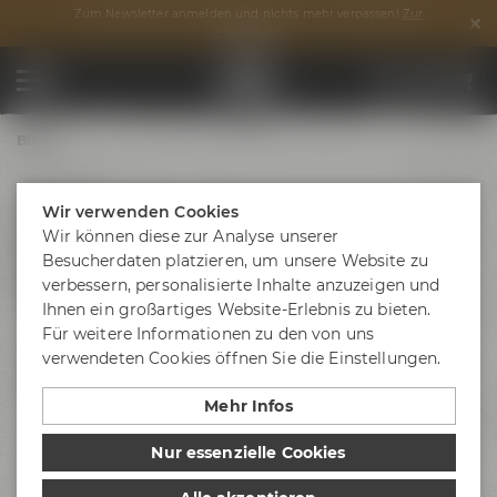
Zum Newsletter anmelden und nichts mehr verpassen!
Zur
Anmeldung
Blog
25.07.2023
Kristof Schimmele ist neuer
Wir verwenden Cookies
Wir können diese zur Analyse unserer
Geschäftsführer Vertrieb bei der
Besucherdaten platzieren, um unsere Website zu
Brauerei Gebr. Maisel
verbessern, personalisierte Inhalte anzuzeigen und
Ihnen ein großartiges Website-Erlebnis zu bieten.
Die Familienbrauerei Maisel hat ab August 2023 einen
Für weitere Informationen zu den von uns
neuen Vertriebsgeschäftsführer. Kristof Schimmele
verwendeten Cookies öffnen Sie die Einstellungen.
übernimmt das Ruder von Hermann-Josef Boerger, der
sich planmäßig in den Ruhestand verabschiedet.
Mehr Infos
Zum 1. August 2023 übernimmt Kristof Schimmele den
Nur essenzielle Cookies
Posten des Vertriebsgeschäftsführers bei der
Brauerei Gebr.
Maisel
in Bayreuth. Er war zuvor sechs Jahre als