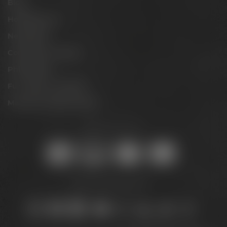
Blog
Hobbybrauer
Newsletter
Conference Center
Philosophie
Für Gastro & Handel
Maisel & Friends Portal
Sicher online kaufen:
Bleib auf dem Laufenden: