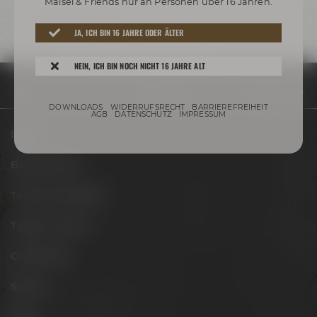
Maisel & Friends nur an Personen über 16 Jahren.
Zurück zur Übersicht
JA, ICH BIN 16 JAHRE ODER ÄLTER
NEIN, ICH BIN NOCH NICHT 16 JAHRE ALT
Community
Blog
Kristof Schimmele ist neuer Geschäftsführer Vertrie
DOWNLOADS
WIDERRUFSRECHT
BARRIEREFREIHEIT
AGB
DATENSCHUTZ
IMPRESSUM
Biere
Besuche uns
Termine & Events
Tagen & Feiern
Onlineshop
Service