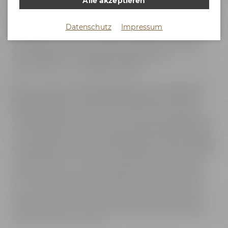
Alle akzeptieren
Gesamtvertriebsleiter bei der Badischen Staatsbrauerei
Rothaus beschäftigt und hat sich schon in vorherigen
Datenschutz
Impressum
Positionen einen Namen als Vermarktungsprofi gemacht.
Das Ruder übernimmt Kristof Schimmele von Hermann-
Josef Boerger, der 2004 aus dem Sauerland zur Brauerei
Gebr. Maisel kam und seitdem den Vertrieb als
Geschäftsführer sehr erfolgreich leitete.
Brauereiinhaber Jeff Maisel begegnet der Veränderung in
der Geschäftsführung mit einem lachenden und einem
weinenden Auge: „Mit Hermann-Josef verlieren wir eine
einzigartige Persönlichkeit und ich bin sehr traurig, dass wir
ihn ziehen lassen müssen. Seine strategische Weitsicht, sein
herausragendes Verhandlungsgeschick und seine Hingabe
für die Bierbranche haben dazu beigetragen, dass wir heute
so gut dastehen. Ich möchte mich bei ihm von Herzen für
die großartige Partnerschaft bedanken! Gleichzeitig freue
ich mich sehr auf die kommende Zeit mit Kristof und die
neuen Projekte, die wir gemeinsam angehen werden. Wir
werden den Wechsel in der Geschäftsführung für unsere
Geschäftspartner und Kunden bestmöglich gestalten und
freuen uns auf die Zukunft.“