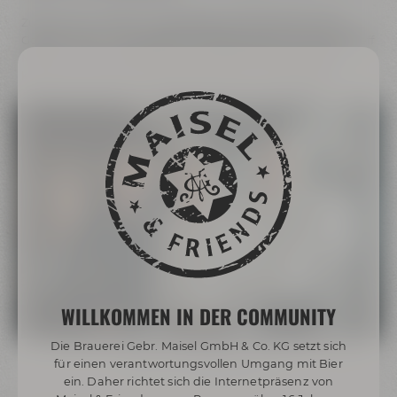
Zusammen mit dem Geschäftsführer Braubetrieb Marc
Goebel werden Geschäftsführer Marketing & Verwaltung Jeff
Maisel und Geschäftsführer Vertrieb Kristof Schimmele
künftig die Geschicke der Brauerei Gebr. Maisel leiten.
WILLKOMMEN IN DER COMMUNITY
Die Brauerei Gebr. Maisel GmbH & Co. KG setzt sich
Inhaber Jeff Maisel mit Kristof Schimmele (m.) und
für einen verantwortungsvollen Umgang mit Bier
Hermann-Josef Boerger (r.)
ein. Daher richtet sich die Internetpräsenz von