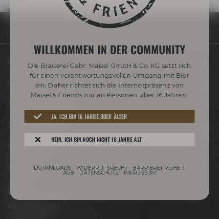
Community
Blog
Maisel & Friends überzeugt bei Falstaff Bier Troph
WILLKOMMEN IN DER COMMUNITY
Biere
Die Brauerei Gebr. Maisel GmbH & Co. KG setzt sich
für einen verantwortungsvollen Umgang mit Bier
Besuche uns
ein. Daher richtet sich die Internetpräsenz von
Maisel & Friends nur an Personen über 16 Jahren.
Termine & Events
JA, ICH BIN 16 JAHRE ODER ÄLTER
Tagen & Feiern
NEIN, ICH BIN NOCH NICHT 16 JAHRE ALT
Onlineshop
Service
DOWNLOADS
WIDERRUFSRECHT
BARRIEREFREIHEIT
AGB
DATENSCHUTZ
IMPRESSUM
Blog
Hobbybrauer