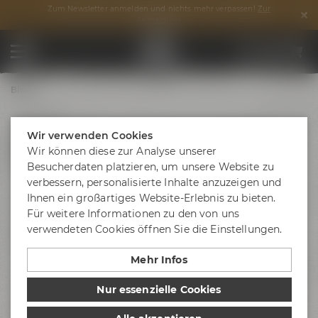
Zum Newsletter anmelden und nichts mehr verpassen!
Zur
Anmeldung
Blog
05.08.2024
Maisel & Friends überzeugt bei
Wir verwenden Cookies
Wir können diese zur Analyse unserer
Falstaff Bier Trophy
Besucherdaten platzieren, um unsere Website zu
verbessern, personalisierte Inhalte anzuzeigen und
Tolle Neuigkeiten von der diesjährigen Verleihung der
Ihnen ein großartiges Website-Erlebnis zu bieten.
Falstaff Bier Trophy des Gourmet-Magazins Falstaff: Alle
Für weitere Informationen zu den von uns
unsere eingereichten Biere konnten die Expertenjury in
verwendeten Cookies öffnen Sie die Einstellungen.
der Blindverkostung überzeugen und haben die 90-
Punkte-Marke überschritten!
Mehr Infos
Unser
Maisel & Friends Alkoholfrei
konnte mit 96 Punkten
Nur essenzielle Cookies
sogar die beste Punktzahl im gesamten Wettbewerb
Falstaff
Bier Trophy
erzielen. Mehr als 90 von 100 Punkten gab es