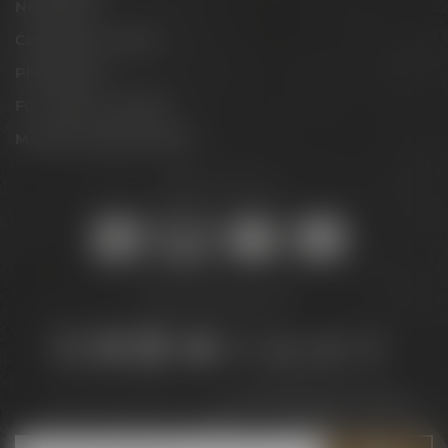
Newsletter
Conference Center
Philosophie
Für Gastro & Handel
Maisel & Friends Portal
Sicher online kaufen:
Bleib auf dem Laufenden:
Jetzt zum Newsletter anmelden und
5 € Gutschein
sichern!