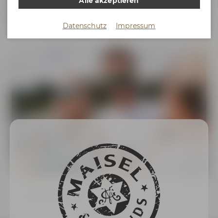
Alle akzeptieren
außerdem für
Maisel & Friends West Coast IPA
(94 Punkte),
Maisel & Friends IPA
(93 Punkte),
Maisel's Weisse Original
(91
Punkte) und
Maisel's Weisse Alkoholfrei
(93 Punkte).
Datenschutz
Impressum
Zurück zur Übersicht