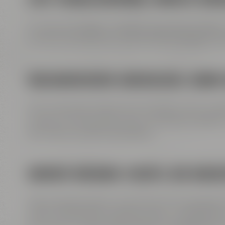
Um die wichtigsten Impulse visuell festzuhalte
kreative Illustrationen, die die Kernaussagen de
KULINARISCHER ABSCHLUSS: SHOW 
Zum krönenden Abschluss tauchten wir in unser
unseren Küchenprofis Ingo und Stefan erlebten
den Abend perfekt abrundete.
UNSERE MISSION: EVENTS, DIE BEGE
Diese Neujahrsaktion hat einmal mehr gezeigt: W
nach einzigartigen Eventformaten in besonderen L