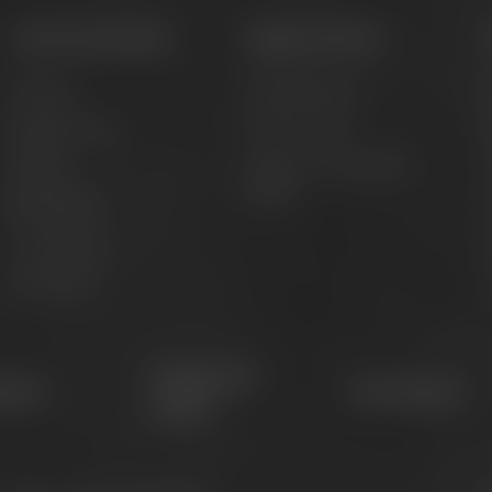
Termine & Events
Tagen & Feiern
Termine
Hochzeit feiern
B
Erlebnistouren
Private Feiern
Festivals
Tagen im Conference
G
Center
Biertastings
Live Cooking
S
After Work
G
Conference
etter
Philosophie
Center