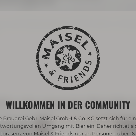
 Events in diesem Jahr!
emeinsam etwas Außergewöhnliches kreieren. Wir sind
cke von unserem Neujahrs
WILLKOMMEN IN DER COMMUNITY
e Brauerei Gebr. Maisel GmbH & Co. KG setzt sich für ei
twortungsvollen Umgang mit Bier ein. Daher richtet si
tpräsenz von Maisel & Friends nur an Personen über 16