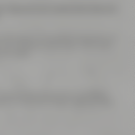
r in Bayreuth einen inspirierenden Abend, der
enden Aperitifs. Eine perfekte Gelegenheit, um
 unser Conference Center-Team nicht nur die
 Neuerungen.
Reise durch die Welt der Events und lieferte
ative Formate & Technologien Veranstaltungen