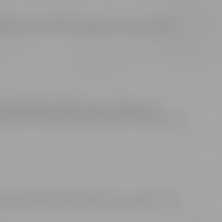
raphic Recorderin, begleitet. So entstanden
r Kulinarik ein. Beim Show Cooking mit
en. Ein Erlebnis, das alle Sinne ansprach und
n inspirierende Erlebnisse. Wer auf der Suche