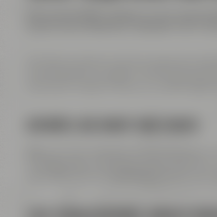
Mit rund 40 Gästen erlebten wir bei unserem 
bewies, dass erfolgreiche Tagungen mehr sind a
Der Abend startete mit einer entspannten Netwo
erste Kontakte zu knüpfen und sich auf die k
Geschichte unseres Hauses vor, sondern präsent
KEYNOTE: DIE KRAFT VON EVENTS
Eines der vielen Highlights war der Vortrag von 
wertvolle Erkenntnisse dazu, warum Events der
bereichern und wie nachhaltige Erinnerungen g
LIVE-VISUALISIERUNG: INHALTE KR