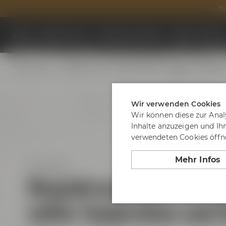
Zu
Biere
Besuche uns
Termine & Events
Tagen & Feier
Community :
Hobbybrauer
Biersommeliers
Blog
Newslette
Wir verwenden Cookies
Wir können diese zur Anal
Inhalte anzuzeigen und Ih
verwendeten Cookies öffne
Mehr Infos
11.03.2025
Neujahrsauftakt im Ma
voller Inspiration und