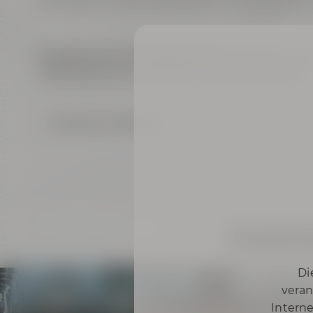
Wir freuen uns auf viele weitere unvergessliche
Ihr plant eine Veranstaltung?
Dann lasst uns g
Informationen zu unserem Conference Center.
Zurück zur Übersicht
Eindrü
Di
veran
Interne