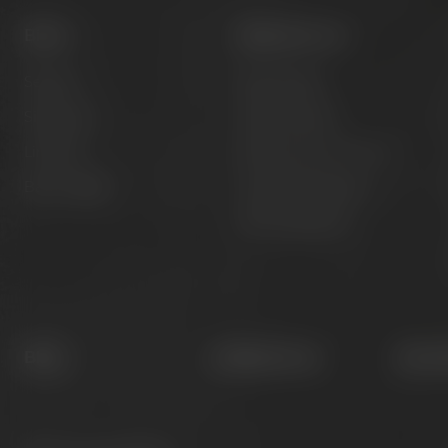
Biere
Besuche uns
Session
Bier erleben
Signature
Kunst erleben
Limited
Hotel & Gastronomie
Barrel Aged
Gruppenangebote
Öffnungszeiten
Blog
Hobbybrauer
Newsl