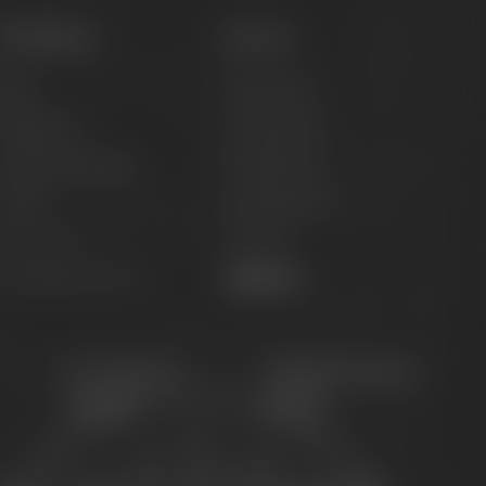
Onlineshop
Service
iere
Hilfe & FAQ
Brauerlimo
Versandinfos
läser & Fanartikel
Kundeninfos
Marken
Zahlungsinfos
pirituosen
Kontakt
utscheine & Sets
Widerruf
Für Gastro &
Maisel & Friends
Handel
Portal