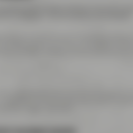
Neujahrsauftakt im Maisel & Friends Conference Cente
ls nur Meetings – sie sind Erlebnisse, die verbinden.
rking-Session bei exquisitem Fingerfood und erfrisch
ommenden Impulse einzustimmen. Anschließend stellte
ierte auch unser vielfältiges Portfolio und spannende
Kristin Schombel aus Berlin. Sie nahm uns mit auf eine 
 stärkste Motor für echte Beziehungen sind, wie innov
eschaffen werden, die bleiben.
EATIV ERLEBBAR MACHEN