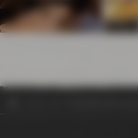
Community
Blog
Neujahrsauftakt im Maisel & Friends