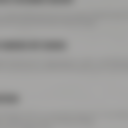
n, wurde die Keynote durch Lena Wenz, professionelle G
s Abends auf einzigartige Weise einfingen.
COOKING MIT GENUSS
er Eventküche im Tagungsraum „Labor“ in die Welt de
 wir, wie Genuss und Networking harmonisch verschmelz
ISTERN
ir bieten nicht nur Veranstaltungsräume – wir schaffe
ocations ist, ist bei uns genau richtig.