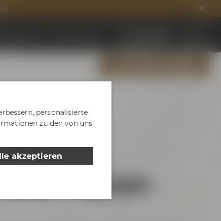
ng
ds entdecken
DE
EN
Jobs & Karriere
JETZT MITGLIED WERDEN
rbessern, personalisierte
formationen zu den von uns
lle akzeptieren
 Center: Tagungen