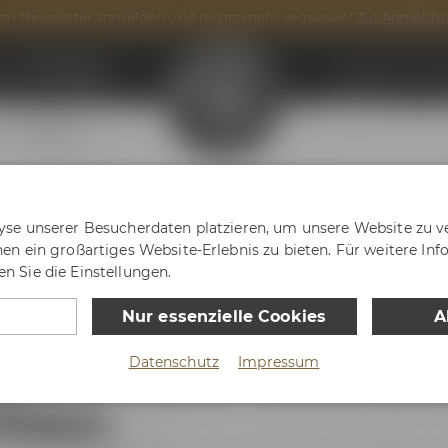
m Newsletter anmelden und nichts mehr verpassen!
Zur Anmeldu
n
Onlineshop
Maisel & Frien
r
Folge uns!
yse unserer Besucherdaten platzieren, um unsere Website zu ve
nen ein großartiges Website-Erlebnis zu bieten. Für weitere In
n Sie die Einstellungen.
Nur essenzielle Cookies
A
isel & Friends Conference
Datenschutz
Impressum
 Genuss