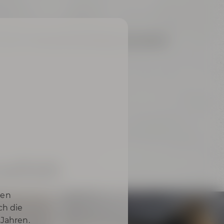
 bereit!
Hier lang für Kontakt und weitere
auftakt
nen
ch die
 Jahren.