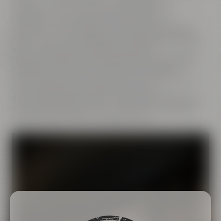
Kombinationen aus höherprozentigen Bieren und
Holzfässern. Verwendet werden zum Teil frische
getoastete Eichenholzfässer, zum Teil aber auch Fässer,
die zuvor mit schweren Rotweinen, andalusischem Sherry,
feinen Whiskys, süßen Likören und anderen
Spirituosen belegt waren. Während der mehrmonatigen
Ruhezeit nimmt das Bier die Aromen des Fasses an
und es entstehen ganz spannende neue Geruchs- und
Geschmackserlebnisse. Abgefüllt werden die
Barrel Aged Bierspezialitäten in edle 0,75 Liter Flaschen, so
dass die Spezialitäten zu einem besonderen Anlass oder
Genussmoment zelebriert werden können.