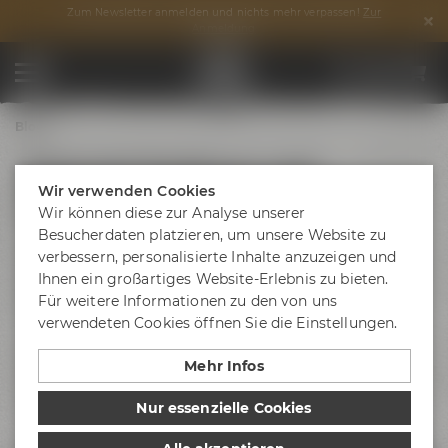
Zum Newsletter anmelden und nichts mehr verpassen!
Zur
Anmeldung
Blog
Steigende Nachfrage nach
Wir verwenden Cookies
fassgereiften Bierspezialitäten
Wir können diese zur Analyse unserer
Besucherdaten platzieren, um unsere Website zu
Für den Großteil der deutschen Bierliebhaber sind
verbessern, personalisierte Inhalte anzuzeigen und
fassgereifte Bierspezialitäten ein ganz
Ihnen ein großartiges Website-Erlebnis zu bieten.
neues Genusserlebnis und das Interesse an der noch
Für weitere Informationen zu den von uns
kleinen Kategorie wächst stetig.
verwendeten Cookies öffnen Sie die Einstellungen.
Holzfassgereifte Biere haben
Mehr Infos
vielschichtige Aromen und einen
außergewöhnlichen Geschmack. Wie edle Weine sollen sie
Nur essenzielle Cookies
nicht vorrangig den Durst löschen, sondern den Genießer in
neue, komplexe Geschmacksdimensionen entführen.