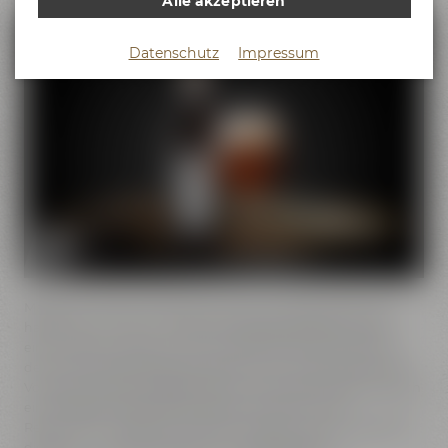
Alle akzeptieren
Datenschutz
Impressum
Maisel & Friends sind bekannt für ihre kreative Ader und
haben sich mit ihren modernen Bierspezialitäten längst
einen Namen gemacht. Die innovativen Braumeister aus
dem fränkischen Bayreuth zählen auch zu den deutschen
Vorreitern bei Barrel Aged Bieren. Bereits 2015 haben sie sich
ein Fasslager eingerichtet, das sich inmitten ihres
Restaurants Liebesbier befindet. Seitdem experimentieren
die Brau- und Kellermeister mit verschiedenen