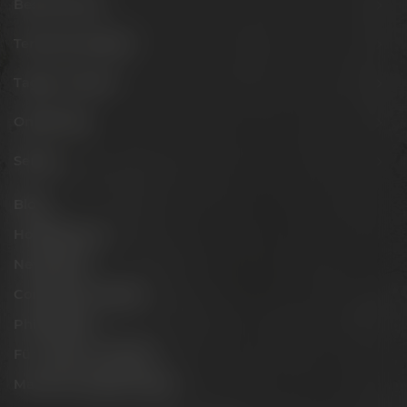
Besuche uns
Termine & Events
Tagen & Feiern
Onlineshop
Service
Blog
Hobbybrauer
Newsletter
Conference Center
Philosophie
Für Gastro & Handel
Maisel & Friends Portal