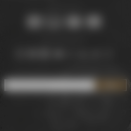
Sicher online kaufen:
Bleib auf dem Laufenden:
Jetzt zum Newsletter anmelden und
5 € Gutschein
sichern!
Downloads
Widerrufsrecht
Barrierefreiheit
AGB
Datenschutz
Impressum
© 2026 – Brauerei Gebr. Maisel GmbH & Co. KG
DE
EN
Sprache: