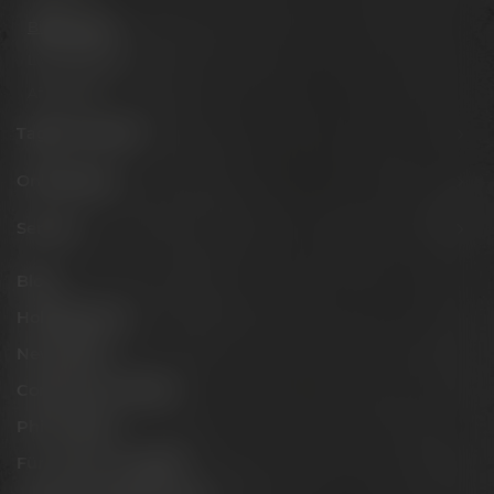
Biertastings
Live Cooking
After Work
Tagen & Feiern
Onlineshop
Service
Blog
Hobbybrauer
Newsletter
Conference Center
Philosophie
Für Gastro & Handel