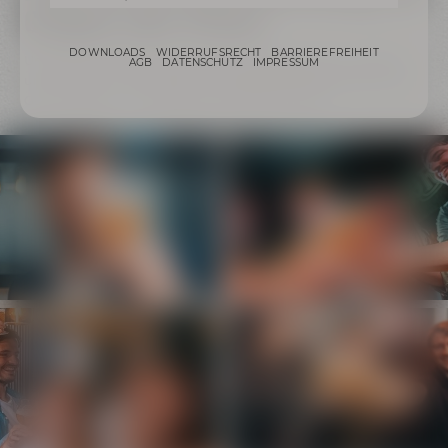
Gruppen oder Firmen!
DOWNLOADS
WIDERRUFSRECHT
BARRIEREFREIHEIT
Unsere Biertastings eignen sich auch bestens für Gruppen
AGB
DATENSCHUTZ
IMPRESSUM
und Firmen zu Firmenfeiern, Junggesellenabschieden oder
Geburtstagen – wir planen Dein Event mit Dir!