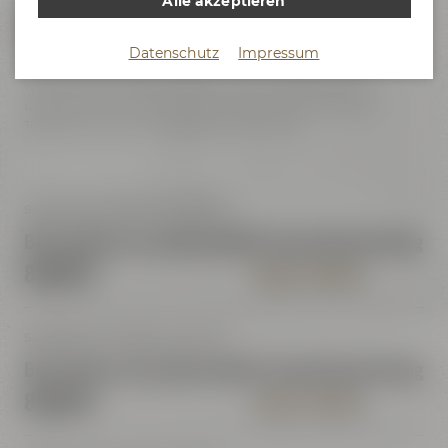
Alle akzeptieren
Finde Deinen Termin!
Datenschutz
Impressum
Na, durstig geworden? Wenn Du schon genau weißt,
welches Event das Richtige für Dich ist, findest Du in
unserem Event-Kalender eine Übersicht der nächsten
Termine und kommst direkt zur Buchung.
Samstag, 26.09.2026, 14:30 Uhr
Bierseminar mit professioneller Sensorikverkostung
85,00 €
INFOS & TICKETS
Samstag, 24.10.2026, 14:30 Uhr
Bierseminar mit professioneller Sensorikverkostung
85,00 €
INFOS & TICKETS