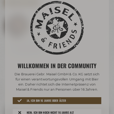
ALLE BIERSOMMELIERS
Alexander Orlet
Biersommelier
Biersommelier seit 2016
Heimatstadt: Bayreuth
Lieblings-Bierstil: IPA
WILLKOMMEN IN DER COMMUNITY
Die Brauerei Gebr. Maisel GmbH & Co. KG setzt sich
für einen verantwortungsvollen Umgang mit Bier
ein. Daher richtet sich die Internetpräsenz von
Maisel & Friends nur an Personen über 16 Jahren.
JA, ICH BIN 16 JAHRE ODER ÄLTER
Plane mit uns auch Biertastings für
NEIN, ICH BIN NOCH NICHT 16 JAHRE ALT