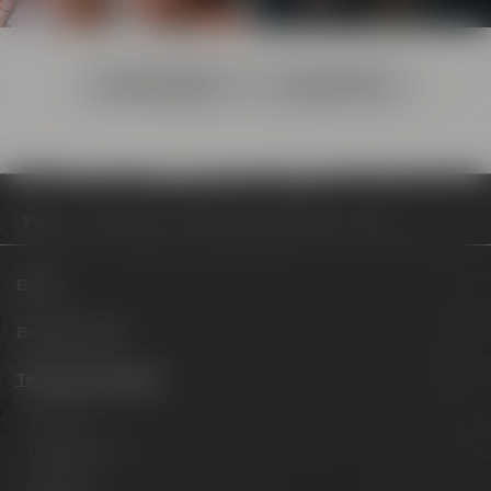
TASTING FÜR GRUPPEN
TASTING FÜR FIRMEN
Termine & Events
Biertastings
Bierseminar Termine
Biere
Besuche uns
Termine & Events
Termine
Erlebnistouren
Festivals