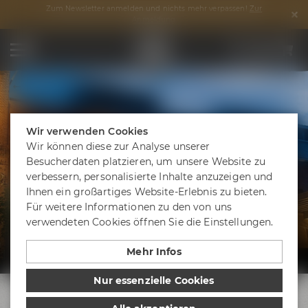
Zum Newsletter anmelden und nichts mehr verpassen!
Zur
Anmeldung
Bierseminar Termine
Wir verwenden Cookies
Wir können diese zur Analyse unserer
Besucherdaten platzieren, um unsere Website zu
BIERSEMINAR-
verbessern, personalisierte Inhalte anzuzeigen und
Ihnen ein großartiges Website-Erlebnis zu bieten.
TERMINE
Für weitere Informationen zu den von uns
verwendeten Cookies öffnen Sie die Einstellungen.
Bevorstehende Bierseminar-Events in
Bayreuth
Mehr Infos
Nur essenzielle Cookies