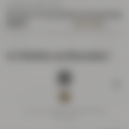
Samstag, 21.11.2026, 14:30 Uhr
Bierseminar mit professioneller Sensorikverkostung
85,00 €
INFOS & TICKETS
In 3 Schritten zum Bierseminar!
1
Suche Dir einen Termin aus und buche Dein
Ticket online.