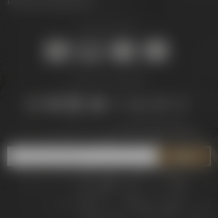
Maisel & Friends Portal
Sicher online kaufen:
Bleib auf dem Laufenden:
Jetzt zum Newsletter anmelden und
5 € Gutschein
sichern!
Downloads
Widerrufsrecht
Barrierefreiheit
AGB
Datenschutz
Impressum
© 2026 – Brauerei Gebr. Maisel GmbH & Co. KG