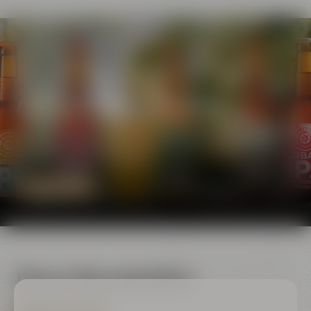
Ausgezeichnete Biere aus Bayreuth
Mit unseren Bieren bringen wir wieder frischen Wind in die
Gläser und Eure Gaumen zum Jubeln – davon sind auch
etliche Award-Jurys überzeugt.
ZU UNSEREN BIEREN
Unsere Biersommeliers