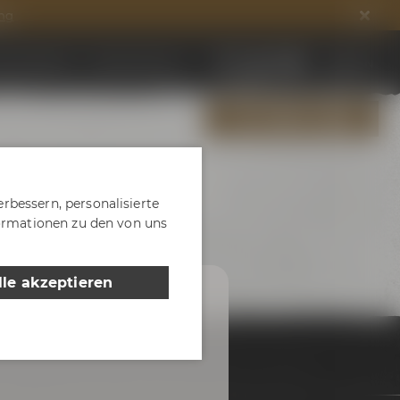
ng
ds entdecken
DE
EN
Jobs & Karriere
ALLE EVENTS ZEIGEN
rbessern, personalisierte
formationen zu den von uns
lle akzeptieren