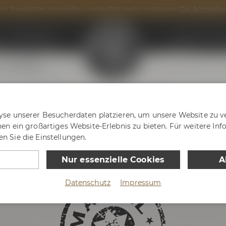
m Newsletter anmelden und nichts mehr verpassen!
Zur Anmeldu
n
Onlineshop
Maisel & Frien
g
After Work
yse unserer Besucherdaten platzieren, um unsere Website zu ve
nen ein großartiges Website-Erlebnis zu bieten. Für weitere In
n Sie die Einstellungen.
Nur essenzielle Cookies
A
Datenschutz
Impressum