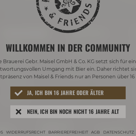
Termine & Events
Tagen & Feiern
WILLKOMMEN IN DER COMMUNITY
Termine
Hochzeit feiern
B
Erlebnistouren
Private Feiern
e Brauerei Gebr. Maisel GmbH & Co. KG setzt sich für ei
Festivals
Tagen im Conference
G
twortungsvollen Umgang mit Bier ein. Daher richtet si
Center
tpräsenz von Maisel & Friends nur an Personen über 16
Biertastings
Live Cooking
S
JA, ICH BIN 16 JAHRE ODER ÄLTER
After Work
G
NEIN, ICH BIN NOCH NICHT 16 JAHRE ALT
Conference
etter
Philosophie
S
WIDERRUFSRECHT
BARRIEREFREIHEIT
AGB
DATENSCHUTZ
Center