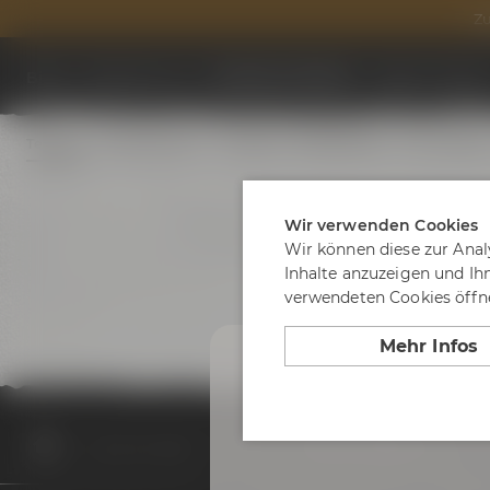
Zu
Biere
Besuche uns
Termine & Events
Tagen & Feier
Termine
Erlebnistouren
Festivals
Biertastings
Live Cookin
Wir verwenden Cookies
Wir können diese zur Anal
Inhalte anzuzeigen und Ih
verwendeten Cookies öffne
Mehr Infos
Termine & Events
Termine
10 Jahre Liebesbier -Sa