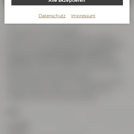
Alle akzeptieren
Four Hands Dinner mit Eugen Stichling
Datenschutz
Impressum
Zwei Freunde, eine Leidenschaft:
Sei dabei, wenn am 31. Oktober 2026 in unserem
Genuss Labor ein außergewöhnliches 6-Gänge-Menü
zubereitet wird!
Sternekoch Eugen Stichling
und
Liebesbier-Küchenchef Mathias Locker
kreieren
gemeinsam ein Dinner, inspiriert von der japanischen
Küche und voll mit asiatischen Aromen.
Hier trifft Erlebnis Kulinarik: Erst kannst Du den Profis
über die Schulter schauen und im Anschluss die
sorgfältig zubereiteten Speisen genießen.
Menü
1. Auftakt
Hamachi