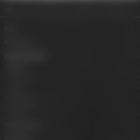
Termine & Events
Termine
4 HandsDinner Stichling 21_02_26
Biere
Besuche uns
Termine & Events
Termine
Erlebnistouren
Festivals
Biertastings
Live Cooking
After Work
Tagen & Feiern
Onlineshop