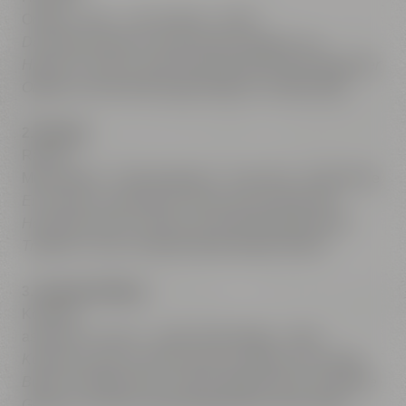
Orange · Miso · rote Zwiebel · Shiso
Der Abend beginnt mit der feinen Eleganz von
Hamachi, dessen zarte Textur auf die frische Säure der
Orange und die tiefe Umami-Würze von Miso trifft.
2. Essenz
Ramen
Muschelsud · Schweinebauch · Pak Choi · Enoki-Pilze
Ein intensiv aromatischer Muschelsud bildet das
Herzstück dieses Gangs und verbindet japanische
Tradition mit der Handschrift der beiden Köche.
3. Zwischenklang
Kohlrabi
asiatische Aromen · geräucherte Butter · Birne
Kohlrabi zeigt sich überraschend raffiniert: Rauchige
Butter, fruchtige Birne und fein abgestimmte asiatische
Gewürze verleihen dem Gemüse eine neue Tiefe.