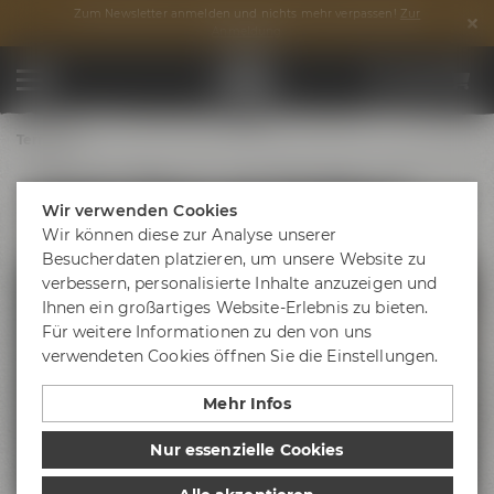
Zum Newsletter anmelden und nichts mehr verpassen!
Zur
Anmeldung
Termine
4 Hands Dinner mit Stichling &
Wir verwenden Cookies
Locker
Wir können diese zur Analyse unserer
Besucherdaten platzieren, um unsere Website zu
verbessern, personalisierte Inhalte anzuzeigen und
Ihnen ein großartiges Website-Erlebnis zu bieten.
Für weitere Informationen zu den von uns
verwendeten Cookies öffnen Sie die Einstellungen.
Mehr Infos
Nur essenzielle Cookies