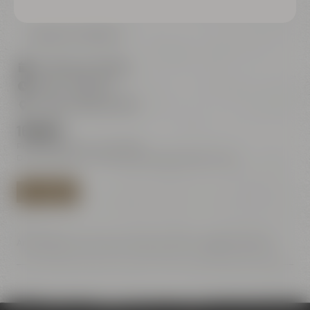
Zurück zur Übersicht
Samstag, 31.10.2026
18:30 - 22:30 Uhr
Genuss Labor (2. OG)
169,00 €
Preis bezieht sich nur auf Essen
Das Mindestalter für Bierverkostungen beträgt 16 Jahre.
JETZT BUCHEN
Änderungen der konkreten Bierauswahl gem.
AGB
vorbehalten.