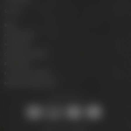
Service
Blog
Hobbybrauer
Newsletter
Conference Center
Philosophie
Für Gastro & Handel
Maisel & Friends Portal
Sicher online kaufen:
Bleib auf dem Laufenden: