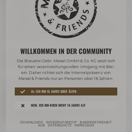
Passionsfrucht
Szechuan-Pfeffer · Heidelbeere
Ein Dessert voller Kontraste: Die lebendige
Fruchtigkeit der Passionsfrucht verbindet sich mit
Heidelbeere und der feinen Zitrusnote des Szechuan-
Pfeffers zu einem ausdrucksstarken Finale.
WILLKOMMEN IN DER COMMUNITY
Beginn: 18:30 Uhr | Menüstart: 19:00 Uhr | Ende:
ca. 22:30 Uhr
Die Brauerei Gebr. Maisel GmbH & Co. KG setzt sich
Preis pro Person: 169 €
für einen verantwortungsvollen Umgang mit Bier
ein. Daher richtet sich die Internetpräsenz von
Maisel & Friends nur an Personen über 16 Jahren.
Bitte beachte: Dieses Menü ist als ganzheitliche
kulinarische Komposition konzipiert. Aufgrund des
JA, ICH BIN 16 JAHRE ODER ÄLTER
festgelegten Ablaufs und der speziellen Zubereitungen
können wir leider keine Rücksicht auf
NEIN, ICH BIN NOCH NICHT 16 JAHRE ALT
Unverträglichkeiten, Allergien oder individuelle
Ernährungsformen nehmen.
DOWNLOADS
WIDERRUFSRECHT
BARRIEREFREIHEIT
AGB
DATENSCHUTZ
IMPRESSUM