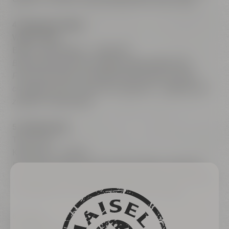
4. Signature-Gang
Wagyu-Wade
Erbse · Blumenkohl · Umeboshi
Behutsam geschmorte Wagyu-Wade trifft auf die
Frische der Erbse, knackigen Blumenkohl und die
charakteristische Säure der Umeboshi – kraftvoll und
zugleich ausgewogen.
5. Erfrischung
Thai-Curry
Kokosnuss · Ananas
Ein erfrischendes Zwischenspiel mit den exotischen
Aromen eines Thai Currys, bei dem Kokos und Ananas
Leichtigkeit und Frische auf den Teller bringen.
6. Finale