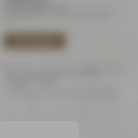
(Die Tour ist geführt)
ermäßigt 16,00 €
| inkl. MwSt.
Das Mindestalter für Bierverkostungen beträgt 16
Jahre.
TERMIN AUSWÄHLEN
Während der Tour herscht eine Temperatur von etwa
10° C, bitte denken Sie auch im Sommer an
angemessene Kleidung.