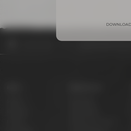
DOWNLOAD
Termine & Events
Termine
Bayreuther Katakomben Fü
Biere
Besuche uns
Session
Bier erleben
Signature
Kunst erleben
Limited
Hotel & Gastronomie