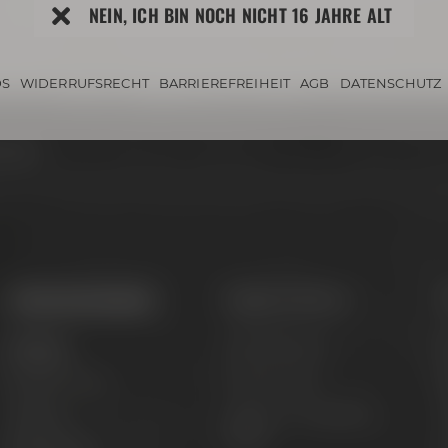
NEIN, ICH BIN NOCH NICHT 16 JAHRE ALT
S
WIDERRUFSRECHT
BARRIEREFREIHEIT
AGB
DATENSCHUTZ
hrung
Termine & Events
Tagen & Feiern
Termine
Hochzeit feiern
B
Erlebnistouren
Private Feiern
Festivals
Tagen im Conference
G
Center