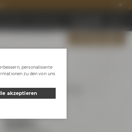
ng
ds entdecken
DE
EN
Jobs & Karriere
ALLE EVENTS ZEIGEN
rbessern, personalisierte
formationen zu den von uns
Freitag, Samstag & Sonntag
lle akzeptieren
16:00 - 17:50 Uhr
Maisel & Friends
18,00 €