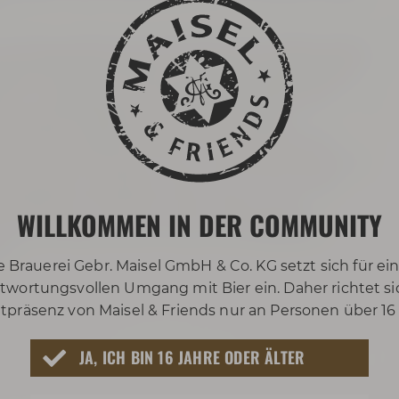
 Kulturgeschichte der Stadt Bayreuth während des
fangs durch den Abbau von Erzen, wurden später
ch zur Lagerung. In Kriegszeiten wurden die
gen genutzt. Wegen der konstant kühlen
19. Jahrhundert natürlich der beste Platz zum
e Dir einen Einblick in das unterirdische Reich mit
vollen Atmosphäre. Sieh Dir an, wie sich die
rangvolle, fürchterliche Enge während der
WILLKOMMEN IN DER COMMUNITY
her zurückzog. Tauche hinab in die legendäre
ns.
e Brauerei Gebr. Maisel GmbH & Co. KG setzt sich für ei
twortungsvollen Umgang mit Bier ein. Daher richtet si
tpräsenz von Maisel & Friends nur an Personen über 16
JA, ICH BIN 16 JAHRE ODER ÄLTER