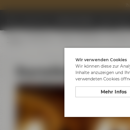
Zu
Biere
Besuche uns
Termine & Events
Tagen & Feier
Termine
Erlebnistouren
Festivals
Biertastings
Live Cookin
Wir verwenden Cookies
Bayreuther Katakomb
Wir können diese zur Anal
Inhalte anzuzeigen und Ih
verwendeten Cookies öffne
Mehr Infos