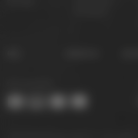
Barrel Aged
Gruppenangebote
Öffnungszeiten
Blog
Hobbybrauer
Newsl
Sicher online kaufen:
© 2026 – Brauerei Gebr. Maisel GmbH & Co. KG
Sprache:
DE
EN