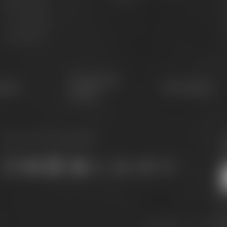
Biertastings
Live Cooking
S
After Work
G
Conference
etter
Philosophie
Center
Bleib auf dem Laufenden:
J
s
Downloads
Widerrufs