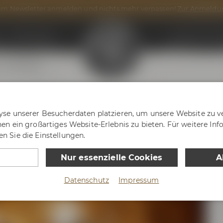
m Newsletter anmelden und nichts mehr verpassen!
Zur Anmeldu
n
Onlineshop
Maisel & Frien
g
After Work
en Führung
yse unserer Besucherdaten platzieren, um unsere Website zu ve
nen ein großartiges Website-Erlebnis zu bieten. Für weitere In
n Sie die Einstellungen.
Nur essenzielle Cookies
A
Datenschutz
Impressum