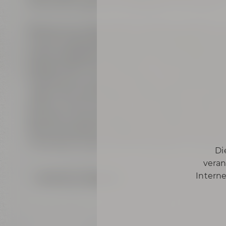
Unheimlich spannend und zudem auch skurril…
Bestaune ein Panoptikum aus Brauereihistorie,
zweiten Weltkrieges. Die Gänge entstanden an
weiter ausgebaut und dienten dann hauptsächli
Anlagen aber auch als Schutz- und Fluchtanla
Temperaturen waren die Keller im ausgehenden 
Lagern der erstklassigen AKTIEN-Biere. Verschaff
seinem Charme und der anheimelnden, geheimnis
Bevölkerung als Kellergemeinschaftler in eine d
Bombenangriffe auf die Stadt im April 1945 hier
Unterwelt mit dem Flair des zeitlosen Schauder
Di
veran
Interne
Zurück zur Übersicht