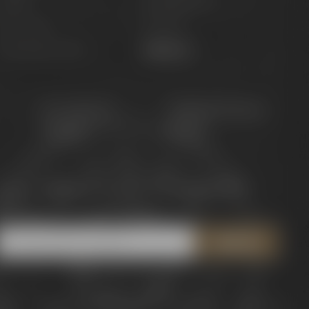
Marken
Zahlungsinfos
pirituosen
Kontakt
utscheine & Sets
Widerruf
Für Gastro &
Maisel & Friends
Handel
Portal
etzt zum Newsletter anmelden und
5 € Gutschein
ichern!
recht
Barrierefreiheit
AGB
Datenschutz
Impressum