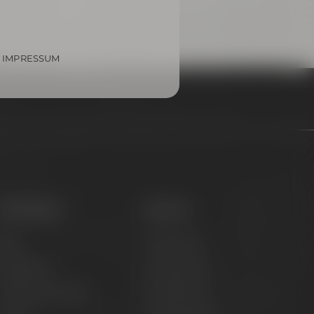
IMPRESSUM
Onlineshop
Service
iere
Hilfe & FAQ
Brauerlimo
Versandinfos
läser & Fanartikel
Kundeninfos