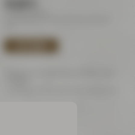
18,00 €
ermäßigt ab: 16,00€
Das Mindestalter für Bierverkostungen beträgt 16
Jahre.
JETZT BUCHEN
Änderungen der konkreten Bierauswahl gem.
AGB
vorbehalten.