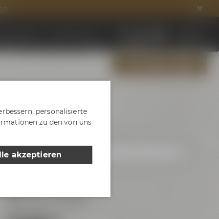
ng
ds entdecken
DE
EN
Jobs & Karriere
ALLE EVENTS ZEIGEN
r
rbessern, personalisierte
formationen zu den von uns
lle akzeptieren
18:00 - 20:00 Uhr
Maisel & Friends