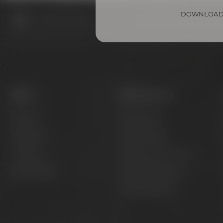
DOWNLOAD
Termine & Events
Termine
Bayreuther Stadtrundgang m
Biere
Besuche uns
Session
Bier erleben
Signature
Kunst erleben
Limited
Hotel & Gastronomie
Barrel Aged
Gruppenangebote
Öffnungszeiten