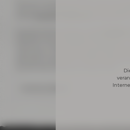
Sie kennen sich bestens mit der Geschichte der
Gerüchte und Erzählungen - kurz: aller "Gschich
längst
vergessenen Brauereien
und besonderen
Natürlich kommt man auch an den
wichtigste
Anekdoten kennt. Der Bierkutscher plaudert in 
heimlichen Trinkgewohnheiten der Bayreuthe
wissen genau, wo die beiden Bierfreunde am li
Besonders unterhaltsam sind seine Geschichte
skurrilen Brauch Bayreuther Gastronomen.
Di
veran
Interne
Zurück zur Übersicht