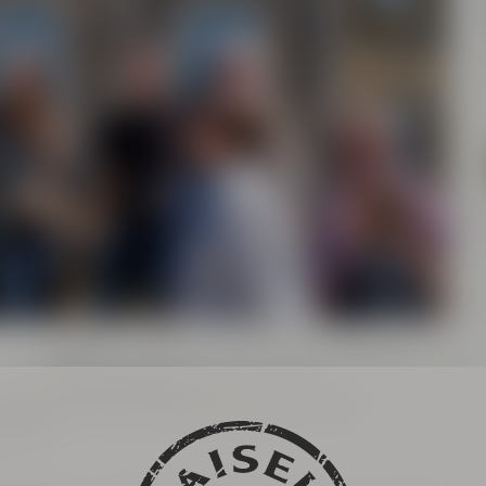
reuther
Brauermagd
erlebt man eine
t Bayreuth
. Die Gruppe darf ihn auf seinem
leiten.