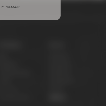
IMPRESSUM
Onlineshop
Service
iere
Hilfe & FAQ
Brauerlimo
Versandinfos
läser & Fanartikel
Kundeninfos
Marken
Zahlungsinfos
pirituosen
Kontakt
utscheine & Sets
Widerruf