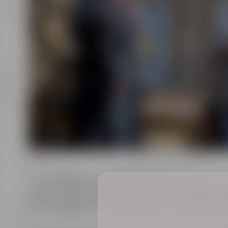
Mit dem Bayreuther
Bierkutscher
oder der Bay
außergewöhnliche Führung durch die
Bierstad
Rundgang durch die historische Innenstadt beg