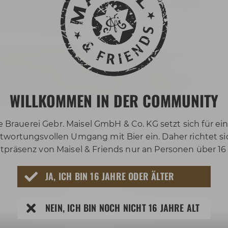
 Bierstadt, einzelner Brauereien und der Legende,
tla" aus. Mit ihnen geht die Gruppe zu
 Orten der Stadt.
n Sehenswürdigkeiten
vorbei, über die sie viele
seiner fränkisch-herzlichen Art von den
r Prominenten
Richard Wagner
und
Jean Paul
. Sie
ebsten aus ihrem "Eichala" getrunken haben.
WILLKOMMEN IN DER COMMUNITY
n über Bayreuther Originale und so manchen
e Brauerei Gebr. Maisel GmbH & Co. KG setzt sich für ei
twortungsvollen Umgang mit Bier ein. Daher richtet si
tpräsenz von Maisel & Friends nur an Personen über 16
JA, ICH BIN 16 JAHRE ODER ÄLTER
NEIN, ICH BIN NOCH NICHT 16 JAHRE ALT