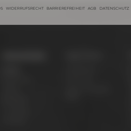
S
WIDERRUFSRECHT
BARRIEREFREIHEIT
AGB
DATENSCHUTZ
it dem Bierkutscher I 03.10.2026
Termine & Events
Tagen & Feiern
Termine
Hochzeit feiern
B
Erlebnistouren
Private Feiern
Festivals
Tagen im Conference
G
Center
Biertastings
Live Cooking
S
After Work
G