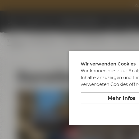
Zu
Biere
Besuche uns
Termine & Events
Tagen & Feier
Termine
Erlebnistouren
Festivals
Biertastings
Live Cookin
Wir verwenden Cookies
Bayreuther Stadtrund
Wir können diese zur Anal
Inhalte anzuzeigen und Ih
verwendeten Cookies öffne
Mehr Infos