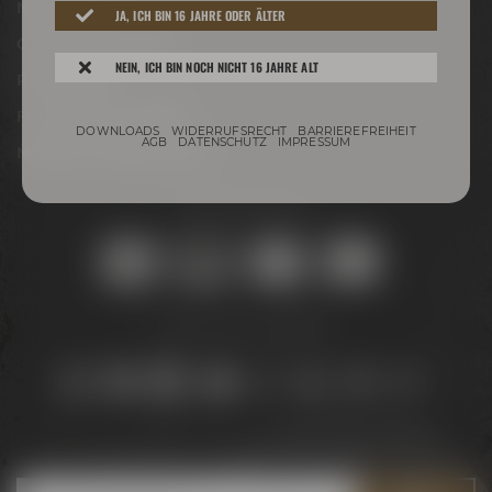
Newsletter
JA, ICH BIN 16 JAHRE ODER ÄLTER
Conference Center
NEIN, ICH BIN NOCH NICHT 16 JAHRE ALT
Philosophie
Für Gastro & Handel
DOWNLOADS
WIDERRUFSRECHT
BARRIEREFREIHEIT
AGB
DATENSCHUTZ
IMPRESSUM
Maisel & Friends Portal
Sicher online kaufen:
Bleib auf dem Laufenden:
Jetzt zum Newsletter anmelden und
5 € Gutschein
sichern!