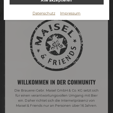
Alle akzeptieren
Termine & Events
Datenschutz
Impressum
Termine
Erlebnistouren
Festivals
Biertastings
Live Cooking
After Work
Tagen & Feiern
Onlineshop
WILLKOMMEN IN DER COMMUNITY
Service
Die Brauerei Gebr. Maisel GmbH & Co. KG setzt sich
für einen verantwortungsvollen Umgang mit Bier
Blog
ein. Daher richtet sich die Internetpräsenz von
Maisel & Friends nur an Personen über 16 Jahren.
Hobbybrauer