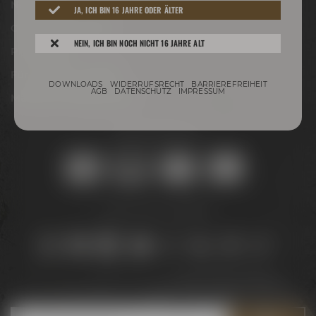
Newsletter
JA, ICH BIN 16 JAHRE ODER ÄLTER
Conference Center
NEIN, ICH BIN NOCH NICHT 16 JAHRE ALT
Philosophie
Für Gastro & Handel
DOWNLOADS
WIDERRUFSRECHT
BARRIEREFREIHEIT
AGB
DATENSCHUTZ
IMPRESSUM
Maisel & Friends Portal
Sicher online kaufen:
Bleib auf dem Laufenden:
Jetzt zum Newsletter anmelden und
5 € Gutschein
sichern!