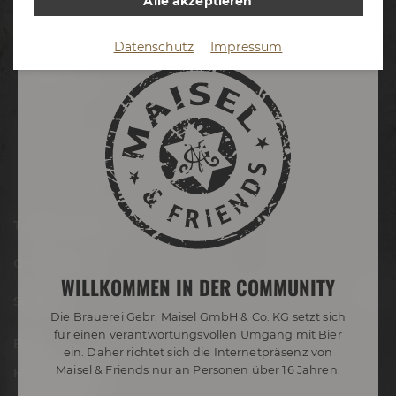
Alle akzeptieren
Termine & Events
Datenschutz
Impressum
Termine
Erlebnistouren
Festivals
Biertastings
Live Cooking
After Work
Tagen & Feiern
Onlineshop
WILLKOMMEN IN DER COMMUNITY
Service
Die Brauerei Gebr. Maisel GmbH & Co. KG setzt sich
für einen verantwortungsvollen Umgang mit Bier
Blog
ein. Daher richtet sich die Internetpräsenz von
Maisel & Friends nur an Personen über 16 Jahren.
Hobbybrauer