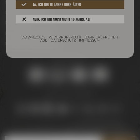
Newsletter
JA, ICH BIN 16 JAHRE ODER ÄLTER
Conference Center
NEIN, ICH BIN NOCH NICHT 16 JAHRE ALT
Philosophie
Für Gastro & Handel
DOWNLOADS
WIDERRUFSRECHT
BARRIEREFREIHEIT
AGB
DATENSCHUTZ
IMPRESSUM
Maisel & Friends Portal
Sicher online kaufen:
Bleib auf dem Laufenden:
Jetzt zum Newsletter anmelden und
5 € Gutschein
sichern!