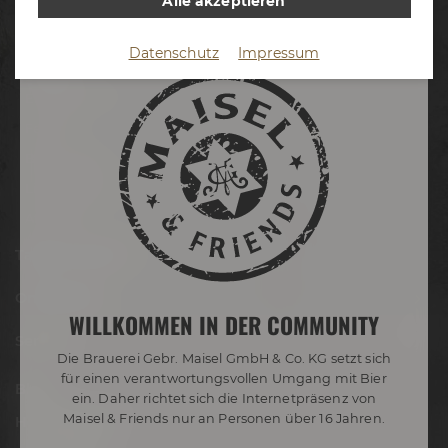
Alle akzeptieren
Termine & Events
Datenschutz
Impressum
Termine
Erlebnistouren
Festivals
Biertastings
Live Cooking
After Work
Tagen & Feiern
Onlineshop
WILLKOMMEN IN DER COMMUNITY
Service
Die Brauerei Gebr. Maisel GmbH & Co. KG setzt sich
für einen verantwortungsvollen Umgang mit Bier
Blog
ein. Daher richtet sich die Internetpräsenz von
Maisel & Friends nur an Personen über 16 Jahren.
Hobbybrauer