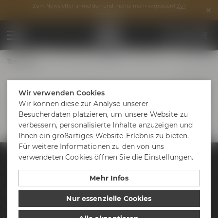
Zum Newsletter anmelden und nichts mehr verpassen!
Zur
Anmeldung
Termine
Wir verwenden Cookies
Wir können diese zur Analyse unserer
Besucherdaten platzieren, um unsere Website zu
verbessern, personalisierte Inhalte anzuzeigen und
Ihnen ein großartiges Website-Erlebnis zu bieten.
Für weitere Informationen zu den von uns
verwendeten Cookies öffnen Sie die Einstellungen.
Termine & Events
Termine
Biertasting "Bier & Käse" 12.10.2024
Mehr Infos
Biere
Nur essenzielle Cookies
Besuche uns