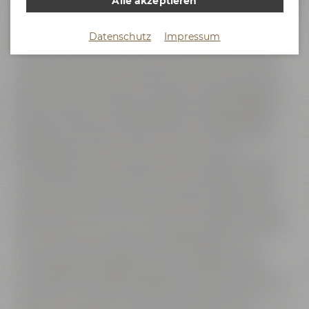
Alle akzeptieren
Mitmachen statt nur zuschauen: In unserer Maisel & Friends
Erlebnis-Brauerei bist Du Teil des Brauteams und stehst
Datenschutz
Impressum
mitten im Geschehen. Du bedienst Ventile und Pumpen,
rührst im Maischebottich und misst Temperaturen sowie
Stammwürze und erlebst dabei hautnah, worauf es in den
einzelnen Brauschritten ankommt und wie sich typische
Fehler vermeiden lassen. So nimmst Du wertvolle Tipps mit,
die Du später auch auf Deiner eigenen Anlage oder beim
nächsten Hobby-Sud nutzen kannst. Am Brautag selbst
kommst Du zunächst in Ruhe an, lernst unser Brauteam
sowie die Erlebnis-Brauerei kennen und tauchst
anschließend in unserer Braukunstwelt mit allen Sinnen in
die Rohstoffe ein: Malz, Hopfen, Hefe und Wasser – sehen,
riechen, schmecken, fühlen. Danach geht es direkt in die
Praxis: Schroten, Einmaischen und Rasten erfolgen wie in
der großen Brauerei, nur im kleineren 1-Hektoliter-Sudwerk.
Beim Läutern, Würzekochen und Hopfengaben bestimmst
Du Stil, Charakter und Aroma Deines Bieres aktiv mit.
Anschließend wird gekühlt, die Hefe angestellt und die
Gärung gestartet. Aus heißer Würze entsteht Schritt für
Schritt Dein zukünftiges Lieblingsbier. Zwischendurch bleibt
natürlich genug Zeit für Fragen, Fachsimpelei, kleine