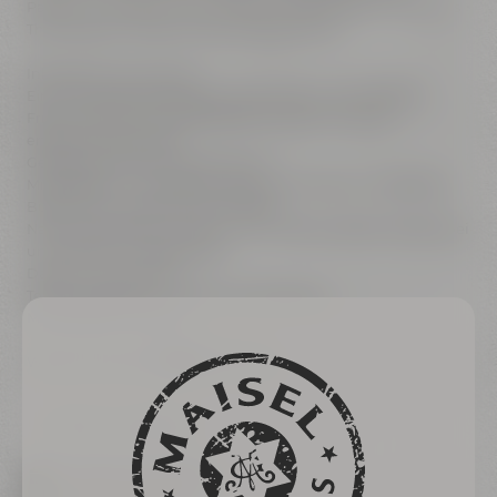
Pausen und den ein oder anderen Schluck Bier, so wird aus
Theorie ganz entspannt genussvolle Praxis.
Inkludierte Leistungen:
Ein kompletter Brautag (ca. 8 Stunden) in der Maisel &
Friends Erlebnis-Brauerei Betreuung durch unser
erfahrenes Brauteam
Getränke während des Seminars
Mittagessen im Liebesbier Restaurant & Bar (1 x Liebesbier
Burger und 1 x Bier 0,3l pro Person)
Nach der Reifezeit kannst Du Dein eigens gebrautes Bier bei
uns abholen und genießen
Dauer: ca. 8 Stunden
Teilnahmegebühr: 129,00 Euro pro Person
Mindestalter: 18 Jahre
Weitere Infos unter ☎ 0921 401-234
Zurück zur Übersicht
Samstag, 05.09.2026