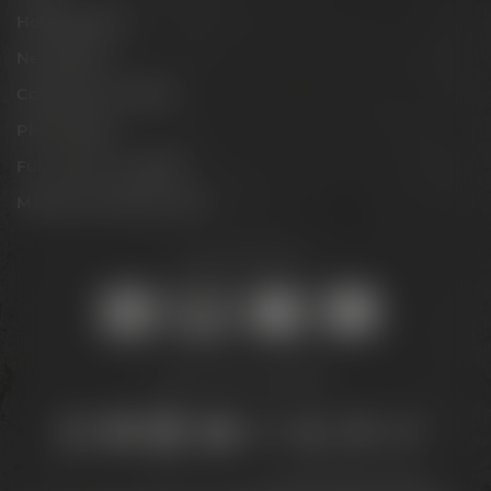
Hobbybrauer
Newsletter
Conference Center
Philosophie
Für Gastro & Handel
Maisel & Friends Portal
Sicher online kaufen:
Bleib auf dem Laufenden: