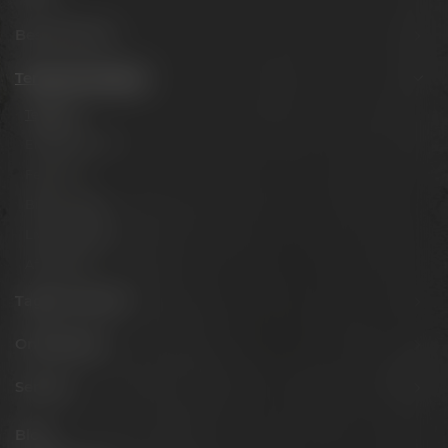
Besuche uns
Termine & Events
Termine
Erlebnistouren
Festivals
Biertastings
Live Cooking
After Work
Tagen & Feiern
Onlineshop
Service
Blog