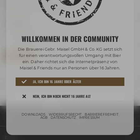
09:00 - 17:00 Uhr
Maisel & Friends Bayreuth
129,00 €
inkl. MwSt. | Das Mindestalter für die Maisel & Friends Brautage
beträgt 18 Jahre.
WILLKOMMEN IN DER COMMUNITY
Das Mindestalter für Bierverkostungen beträgt 16 Jahre.
Die Brauerei Gebr. Maisel GmbH & Co. KG setzt sich
JETZT BUCHEN
für einen verantwortungsvollen Umgang mit Bier
ein. Daher richtet sich die Internetpräsenz von
Maisel & Friends nur an Personen über 16 Jahren.
Änderungen der konkreten Bierauswahl gem.
AGB
vorbehalten.
JA, ICH BIN 16 JAHRE ODER ÄLTER
NEIN, ICH BIN NOCH NICHT 16 JAHRE ALT
DOWNLOADS
WIDERRUFSRECHT
BARRIEREFREIHEIT
AGB
DATENSCHUTZ
IMPRESSUM
Termine & Events
Termine
Brautag bei Maisel & Friends - Wir brauen 
Biere