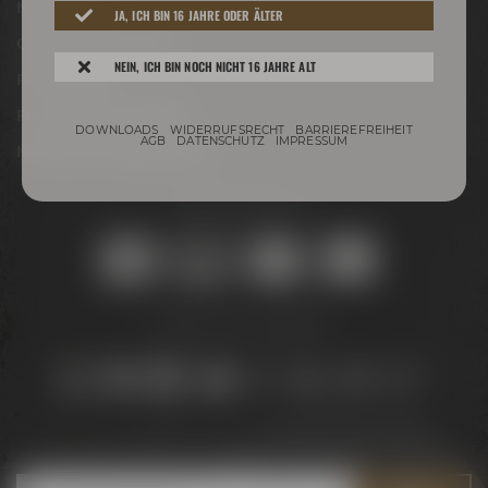
Newsletter
JA, ICH BIN 16 JAHRE ODER ÄLTER
Conference Center
NEIN, ICH BIN NOCH NICHT 16 JAHRE ALT
Philosophie
Für Gastro & Handel
DOWNLOADS
WIDERRUFSRECHT
BARRIEREFREIHEIT
AGB
DATENSCHUTZ
IMPRESSUM
Maisel & Friends Portal
Sicher online kaufen:
Bleib auf dem Laufenden:
Jetzt zum Newsletter anmelden und
5 € Gutschein
sichern!