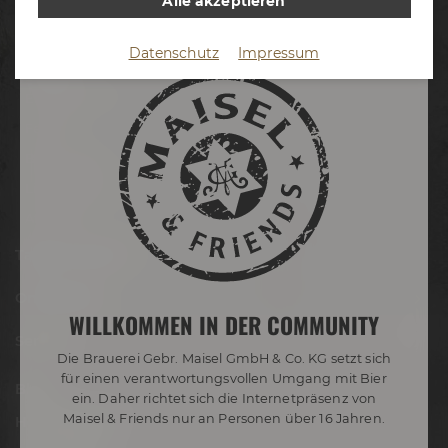
Alle akzeptieren
Termine & Events
Datenschutz
Impressum
Termine
Erlebnistouren
Festivals
Biertastings
Live Cooking
After Work
Tagen & Feiern
Onlineshop
WILLKOMMEN IN DER COMMUNITY
Service
Die Brauerei Gebr. Maisel GmbH & Co. KG setzt sich
für einen verantwortungsvollen Umgang mit Bier
Blog
ein. Daher richtet sich die Internetpräsenz von
Maisel & Friends nur an Personen über 16 Jahren.
Hobbybrauer