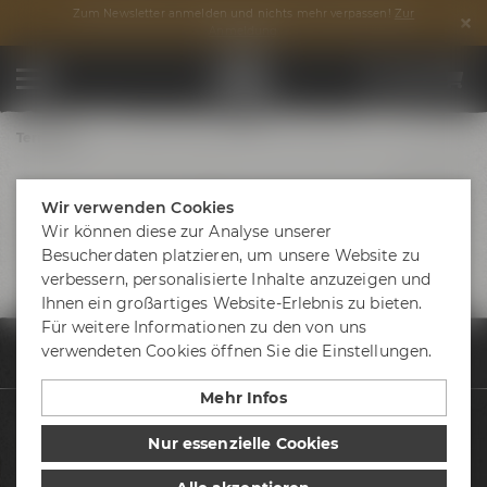
Zum Newsletter anmelden und nichts mehr verpassen!
Zur
Anmeldung
Termine
Wir verwenden Cookies
Wir können diese zur Analyse unserer
Besucherdaten platzieren, um unsere Website zu
verbessern, personalisierte Inhalte anzuzeigen und
Ihnen ein großartiges Website-Erlebnis zu bieten.
Für weitere Informationen zu den von uns
verwendeten Cookies öffnen Sie die Einstellungen.
Termine & Events
Termine
Brautag - Wir brauen ein Weizen I 20.06.2
Mehr Infos
Biere
Nur essenzielle Cookies
Besuche uns