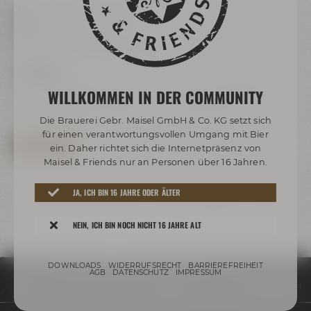
Samstag, 03.10.2026
09:00 - 17:00 Uhr
Maisel & Friends Bayreuth
129,00 €
inkl. MwSt. | Das Mindestalter für die Maisel & Friends Brautage
WILLKOMMEN IN DER COMMUNITY
beträgt 18 Jahre.
Das Mindestalter für Bierverkostungen beträgt 16 Jahre.
Die Brauerei Gebr. Maisel GmbH & Co. KG setzt sich
für einen verantwortungsvollen Umgang mit Bier
JETZT BUCHEN
ein. Daher richtet sich die Internetpräsenz von
Maisel & Friends nur an Personen über 16 Jahren.
JA, ICH BIN 16 JAHRE ODER ÄLTER
Änderungen der konkreten Bierauswahl gem.
AGB
vorbehalten.
NEIN, ICH BIN NOCH NICHT 16 JAHRE ALT
DOWNLOADS
WIDERRUFSRECHT
BARRIEREFREIHEIT
AGB
DATENSCHUTZ
IMPRESSUM
Termine & Events
Termine
Brautag - Wir brauen einen hellen Bock I 