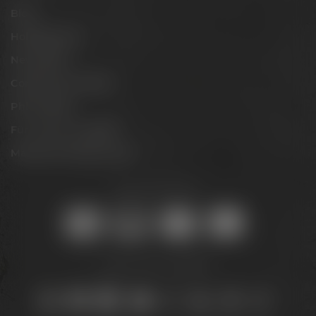
Blog
Hobbybrauer
Newsletter
Conference Center
Philosophie
Für Gastro & Handel
Maisel & Friends Portal
Sicher online kaufen:
Bleib auf dem Laufenden: