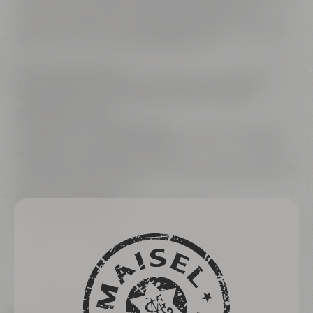
natürlich genug Zeit für Fragen, Fachsimpelei, kleine
Pausen und den ein oder anderen Schluck Bier, so wird aus
Theorie ganz entspannt genussvolle Praxis.
Inkludierte Leistungen:
Ein kompletter Brautag (ca. 8 Stunden) in der Maisel &
Friends Erlebnis-Brauerei Betreuung durch unser
erfahrenes Brauteam
Getränke während des Seminars
Mittagessen im Liebesbier Restaurant & Bar (1 x Liebesbier
Burger und 1 x Bier 0,3l pro Person)
Nach der Reifezeit kannst Du Dein eigens gebrautes Bier bei
uns abholen und genießen
Dauer: ca. 8 Stunden
Teilnahmegebühr: 129,00 Euro pro Person
Mindestalter: 18 Jahre
Weitere Infos unter ☎ 0921 401-234
Zurück zur Übersicht