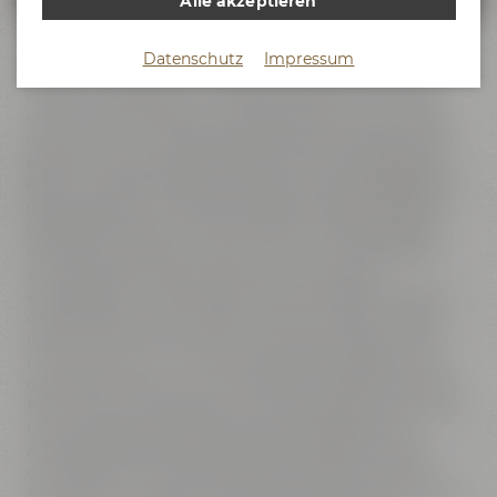
Alle akzeptieren
Mitmachen statt nur zuschauen: In unserer Maisel & Friends
Datenschutz
Impressum
Erlebnis-Brauerei bist Du Teil des Brauteams und stehst
mitten im Geschehen. Du bedienst Ventile und Pumpen,
rührst im Maischebottich und misst Temperaturen sowie
Stammwürze und erlebst dabei hautnah, worauf es in den
einzelnen Brauschritten ankommt und wie sich typische
Fehler vermeiden lassen. So nimmst Du wertvolle Tipps mit,
die Du später auch auf Deiner eigenen Anlage oder beim
nächsten Hobby-Sud nutzen kannst. Am Brautag selbst
kommst Du zunächst in Ruhe an, lernst unser Brauteam
sowie die Erlebnis-Brauerei kennen und tauchst
anschließend in unserer Braukunstwelt mit allen Sinnen in
die Rohstoffe ein: Malz, Hopfen, Hefe und Wasser – sehen,
riechen, schmecken, fühlen. Danach geht es direkt in die
Praxis: Schroten, Einmaischen und Rasten erfolgen wie in
der großen Brauerei, nur im kleineren 1-Hektoliter-Sudwerk.
Beim Läutern, Würzekochen und Hopfengaben bestimmst
Du Stil, Charakter und Aroma Deines Bieres aktiv mit.
Anschließend wird gekühlt, die Hefe angestellt und die
Gärung gestartet. Aus heißer Würze entsteht Schritt für
Schritt Dein zukünftiges Lieblingsbier. Zwischendurch bleibt