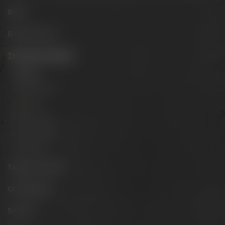
Biere
Besuche uns
Termine & Events
Termine
Erlebnistouren
Festivals
Biertastings
Live Cooking
After Work
Tagen & Feiern
Onlineshop
Service