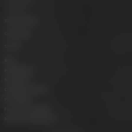
Live Cooking
After Work
Tagen & Feiern
Onlineshop
Service
Blog
Hobbybrauer
Newsletter
Conference Center
Philosophie
Für Gastro & Handel
Maisel & Friends Portal