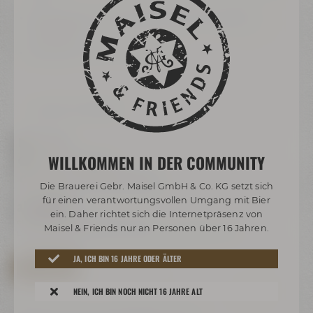
Die Bereiche der Führung sind nicht barrierefrei
zugänglich.
Das Ticket ist mit sich zu führen
Zurück zur Übersicht
Täglich
WILLKOMMEN IN DER COMMUNITY
10:00 - 18:00 Uhr
Maisel & Friends Bayreuth
Die Brauerei Gebr. Maisel GmbH & Co. KG setzt sich
für einen verantwortungsvollen Umgang mit Bier
ab 16,00 €
ein. Daher richtet sich die Internetpräsenz von
ermäßigt ab 14,00 €
| inkl. MwSt.
Maisel & Friends nur an Personen über 16 Jahren.
Das Mindestalter für Bierverkostungen beträgt 16 Jahre.
JA, ICH BIN 16 JAHRE ODER ÄLTER
JETZT BUCHEN
NEIN, ICH BIN NOCH NICHT 16 JAHRE ALT