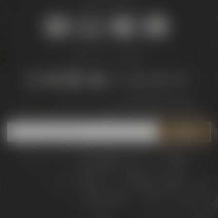
Sicher online kaufen:
Bleib auf dem Laufenden:
Jetzt zum Newsletter anmelden und
5 € Gutschein
sichern!
Downloads
Widerrufsrecht
Barrierefreiheit
AGB
Datenschutz
Impressum
© 2026 – Brauerei Gebr. Maisel GmbH & Co. KG
DE
EN
Sprache: