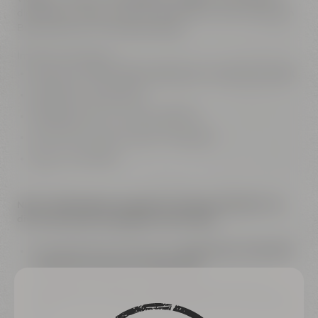
die Bedeutung der einzelnen Rohstoffe und den gesamten
Brauprozess auf einzigartige Weise.
Im Eintritt enthalten:
Zugang zu Maisel's Bier-Erlebniswelt und Braukunstwelt
Inhalte des Audioguides
Wertgutschein für unseren Biershop
Keine Führung durch einen Tourguide!
Dauer: 1,5 Stunden
NICHT VERGESSEN: Smartphone & eigene Kopfhörer für
die Nutzung des Audioguide mitbringen!
Audioguide App "Hearonymus" (
kostenloser Download
im App Store oder bei Google Play
)
Wichtige Informationen- Bitte beachte, dass Online-
Tickets nicht mit anderen Rabattaktionen kombinierbar
sind.