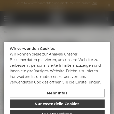
Zum Newsletter anmelden und nichts mehr verpassen!
Zur
Anmeldung
Termine
Audioguide "Maisel's Bier-
Wir verwenden Cookies
Erlebniswelt"
Wir können diese zur Analyse unserer
Besucherdaten platzieren, um unsere Website zu
verbessern, personalisierte Inhalte anzuzeigen und
Ihnen ein großartiges Website-Erlebnis zu bieten.
Für weitere Informationen zu den von uns
verwendeten Cookies öffnen Sie die Einstellungen.
Mehr Infos
Nur essenzielle Cookies