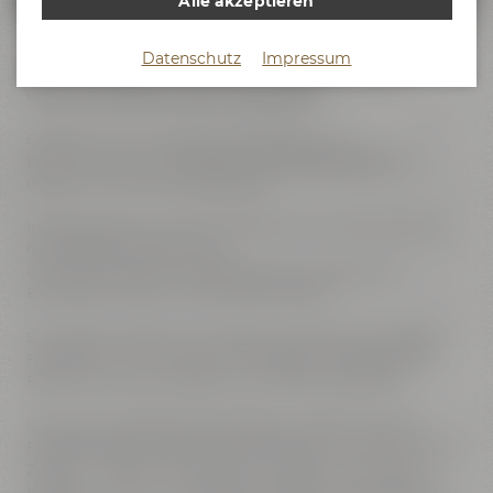
Alle akzeptieren
Entdecke täglich zwischen 10 und 18 Uhr die Maisel's
Datenschutz
Impressum
Bier-Erlebniswelt in Bayreuth auf eigene Faust mit
unserer Audioguide App "Hearonymus".
Entdecke eine einzigartige Kombination aus
Brauereimuseum, Brauwerkstatt,
Braukunstwelt
und
modernem Gastronomiekonzept.
In der historischen Brauerei lüftest du die Geheimnisse der
handwerklichen Braukunst.
Du bewunderst die einzigartigen Sammlungen von
Bierkrügen, Gläsern und Emaillieschildern.
Erkunde die Maisel & Friends Brauwerkstatt mit Gärkeller,
Fassreifung und Schroterei und unseren umfangreichen
Biershop mit über 100 Bieren und Geschenkartikeln!
Die Braukunstwelt als neu gestalteter Bereich der Bier-
Erlebniswelt zeigt interaktiv und sensorisch, wie aus nur vier
Zutaten - Wasser, Malz, Hopfen und Hefe - eine enorme
Vielfalt an Aromen und Bierstilen entsteht. Hier erlebst Du