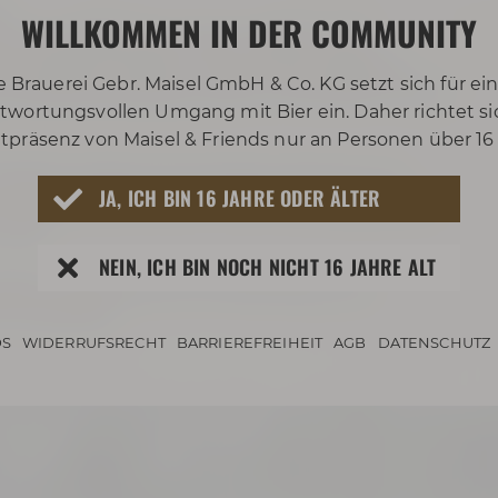
t:
WILLKOMMEN IN DER COMMUNITY
er Bier-Erlebniswelt zeigt interaktiv und
alz, Hopfen und Hefe - eine enorme Vielfalt an
e Brauerei Gebr. Maisel GmbH & Co. KG setzt sich für ei
Du die Bedeutung der einzelnen Rohstoffe und den
twortungsvollen Umgang mit Bier ein. Daher richtet si
tpräsenz von Maisel & Friends nur an Personen über 16
ernen Maisel & Friends-Brauwerkstatt mit
JA, ICH BIN 16 JAHRE ODER ÄLTER
Braumeister bei seiner Arbeit über die Schulter
 Bier!
NEIN, ICH BIN NOCH NICHT 16 JAHRE ALT
anderen Rabattaktionen kombinierbar sind.
ei zugänglich.
S
WIDERRUFSRECHT
BARRIEREFREIHEIT
AGB
DATENSCHUTZ