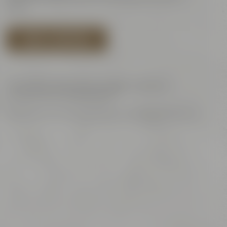
Jahre.
TERMIN AUSWÄHLEN
Änderungen jederzeit gem.
AGB
vorbehalten.
Die Tour ist nicht barrierefrei!