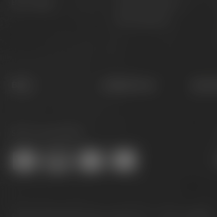
Barrel Aged
Gruppenangebote
Öffnungszeiten
Blog
Hobbybrauer
Newsl
Sicher online kaufen:
© 2026 – Brauerei Gebr. Maisel GmbH & Co. KG
Sprache:
DE
EN