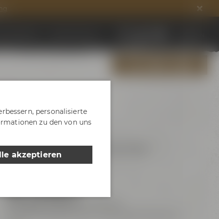
ng
ds entdecken
DE
EN
Jobs & Karriere
ALLE EVENTS ZEIGEN
rbessern, personalisierte
formationen zu den von uns
Freitag, Samstag und Sonntag
lle akzeptieren
Maisel & Friends
ab 19,50 €
ermäßigt ab 18,00 €
| inkl. MwSt.
Das Mindestalter für Bierverkostungen beträgt 16