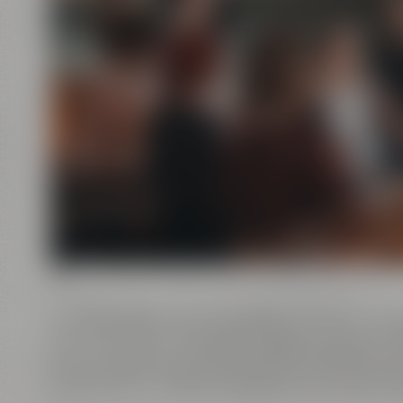
Die Bier-Erlebniswelt von Maisel & Friends in B
aus historischem Brauereimuseum, interaktiver
modernem Gastronomiekonzept. Entdecke geme
Gebäude mit modernem Ambiente auf über 4.5