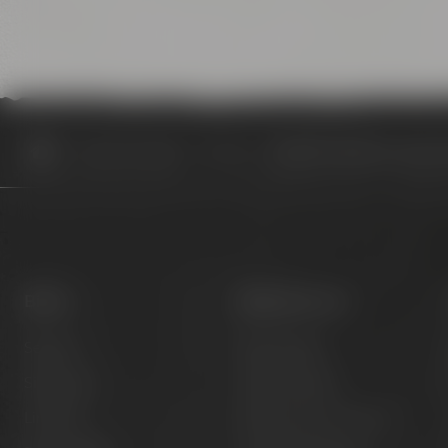
Termine & Events
Termine
Maisel & Friends Führung T
Biere
Besuche uns
Session
Bier erleben
Signature
Kunst erleben
Limited
Hotel & Gastronomie