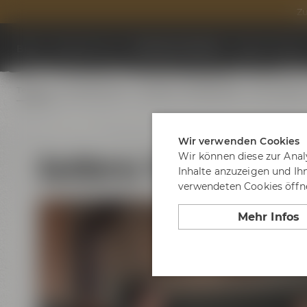
Zu
Biere
Besuche uns
Termine & Events
Tagen & Feier
Termine
Erlebnistouren
Festivals
Biertastings
Live Cookin
Wir verwenden Cookies
Geführte Tour "Maisel´
Wir können diese zur Anal
Inhalte anzuzeigen und Ih
verwendeten Cookies öffne
Mehr Infos