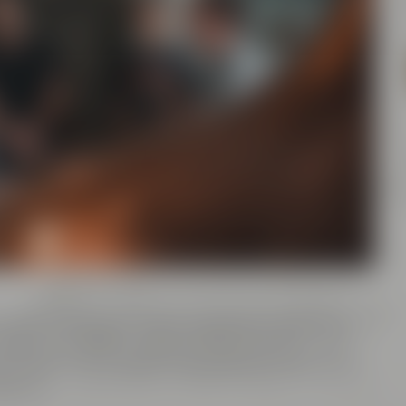
ayreuth präsentiert eine einzigartige Kombination
 Braukunstwelt, innovativer Brauwerkstatt und
insam mit unserem Tourguide das historische
00 m².