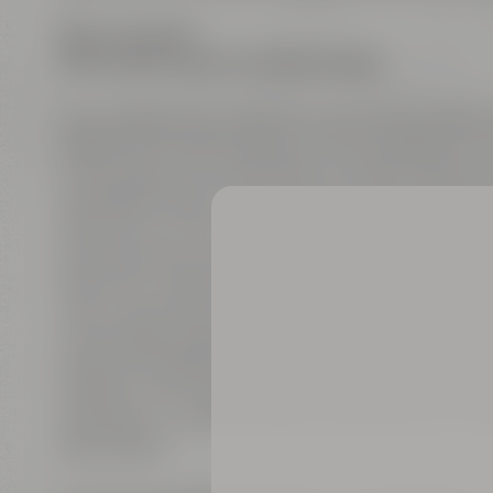
Bier-verrückt?
Dann bist Du bei uns völlig richtig!
Was verbirgt sich wohl hinter der hoch aufrage
Begib Dich auf eine Reise von den Anfängen uns
zur heutigen Art, bestes Bier zu brauen! Die alte
damaligen Zeiten, denn alles ist noch original e
Büttner nur kurz zur Mittagspause gegangen. Erf
Generationen aus Liebe zur Handwerkskunst, zur
Bier braut. Erlebe die Geschichte von mutigen
oder in der Darre und von Braumeistern, die si
verschrieben haben. Entdecke in unserer Brau
blicke im Sudhaus tief in die Kupferkessel und
Hopfens. Ganz nebenbei beherbergt unser Mu
Biergläsern und Bierkrügen, 400 seltenene Emai
Biermarken.