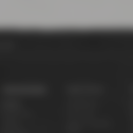
ourguide
Termine & Events
Tagen & Feiern
Termine
Hochzeit feiern
B
Erlebnistouren
Private Feiern
Festivals
Tagen im Conference
G
Center