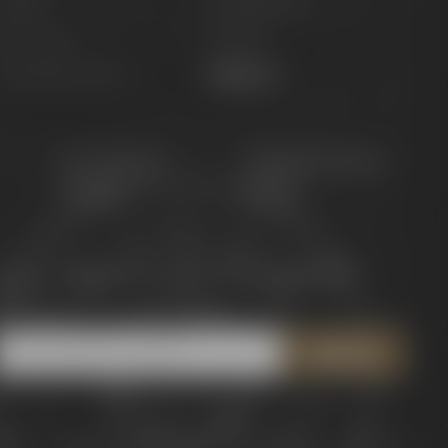
Marken
Zahlungsinfos
pirituosen
Kontakt
utscheine & Sets
Widerruf
Für Gastro &
Maisel & Friends
Handel
Portal
etzt zum Newsletter anmelden und
5 € Gutschein
ichern!
recht
Barrierefreiheit
AGB
Datenschutz
Impressum