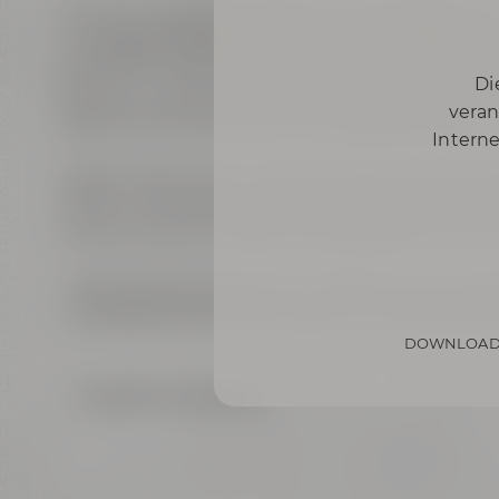
Von der Vergangenheit geht es in die Gegenwar
Die
Braukunstwelt
als neu gestalteter Bereich d
sensorisch, wie aus nur vier Zutaten - Wasser, M
Di
Aromen und Bierstilen entsteht. Hier erlebst 
veran
gesamten Brauprozess auf einzigartige Weise.
Interne
Gegen Ende kommt die Führung an der hochmod
ihrem 25-Hektoliter-Sudhaus vorbei, wo Du dem 
schauen kannst. Erlebe unsere Begeisterung für
- Bitte beachte, dass Online-Tickets nicht mit 
- Die Bereiche der Führung sind nicht barrierefr
DOWNLOAD
Zurück zur Übersicht