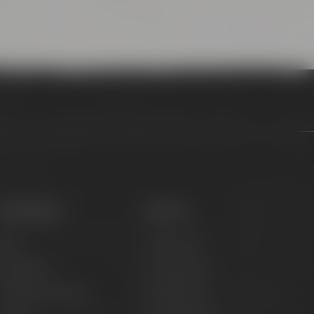
Onlineshop
Service
iere
Hilfe & FAQ
Brauerlimo
Versandinfos
läser & Fanartikel
Kundeninfos