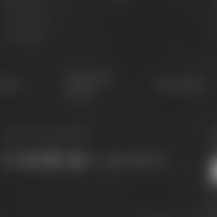
Biertastings
Live Cooking
S
After Work
G
Conference
etter
Philosophie
Center
Bleib auf dem Laufenden:
J
s
Downloads
Widerrufs