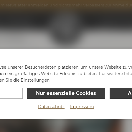
m Newsletter anmelden und nichts mehr verpassen!
Zur Anmeldu
n
Onlineshop
Maisel & Frien
g
After Work
s Bier-Erlebniswelt"
yse unserer Besucherdaten platzieren, um unsere Website zu ve
nen ein großartiges Website-Erlebnis zu bieten. Für weitere In
n Sie die Einstellungen.
Nur essenzielle Cookies
A
Datenschutz
Impressum