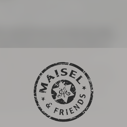
nden Backsteinfassade der Brauerei Gebr. Maisel?
erer Brauerei vor mehr als hundert Jahren bis hin
 Maisel-Brauerei ist ein faszinierendes Relikt aus
rhalten und es scheint, als wären die Brauer und
ahre, wie die Familie Maisel schon seit
 Tradition und mit unendlicher Leidenschaft ihr
 Unternehmern, der harten Arbeit am Dampfkessel
ch voller Hingabe der großen Kunst des Bierbrauens
ereiführung die historischen Dampfmaschinen,
 rieche in der Hopfenkammer das Aroma frischen
seum eine umfangreiche Sammlung von
lleschilder unterschiedlichster Brauereien und