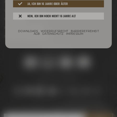
Newsletter
JA, ICH BIN 16 JAHRE ODER ÄLTER
Conference Center
NEIN, ICH BIN NOCH NICHT 16 JAHRE ALT
Philosophie
Für Gastro & Handel
DOWNLOADS
WIDERRUFSRECHT
BARRIEREFREIHEIT
AGB
DATENSCHUTZ
IMPRESSUM
Maisel & Friends Portal
Sicher online kaufen:
Bleib auf dem Laufenden:
Jetzt zum Newsletter anmelden und
5 € Gutschein
sichern!