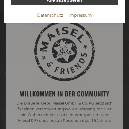
Alle akzeptieren
Termine & Events
Datenschutz
Impressum
Termine
Erlebnistouren
Festivals
Biertastings
Live Cooking
After Work
Tagen & Feiern
Onlineshop
WILLKOMMEN IN DER COMMUNITY
Service
Die Brauerei Gebr. Maisel GmbH & Co. KG setzt sich
für einen verantwortungsvollen Umgang mit Bier
Blog
ein. Daher richtet sich die Internetpräsenz von
Maisel & Friends nur an Personen über 16 Jahren.
Hobbybrauer