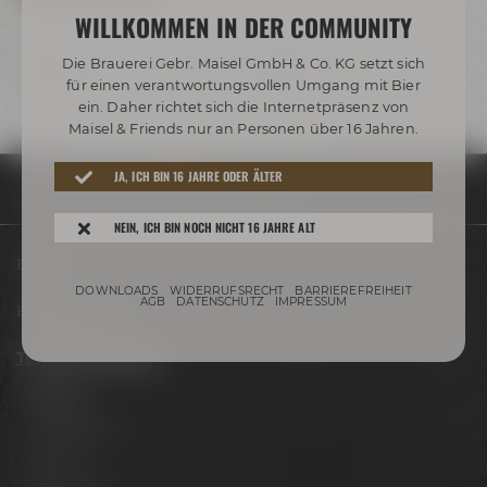
WILLKOMMEN IN DER COMMUNITY
Nach der Tour erwartet dich ein frisch gezapftes Bier
Die Brauerei Gebr. Maisel GmbH & Co. KG setzt sich
für einen verantwortungsvollen Umgang mit Bier
ein. Daher richtet sich die Internetpräsenz von
Maisel & Friends nur an Personen über 16 Jahren.
JA, ICH BIN 16 JAHRE ODER ÄLTER
Termine & Events
Termine
ÖT BKW 1
NEIN, ICH BIN NOCH NICHT 16 JAHRE ALT
Biere
DOWNLOADS
WIDERRUFSRECHT
BARRIEREFREIHEIT
AGB
DATENSCHUTZ
IMPRESSUM
Besuche uns
Termine & Events
Termine
Erlebnistouren
Festivals