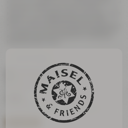
spannend und vielfältig. Ein Muss für alle, die Bier lieben und
mehr darüber wissen möchten. Auch für erfahrene
Bierkenner – vom Hobbybrauer bis zum Braumeister – liefert
die Braukunstwelt verblüffende Erkenntnisse. Dabei
widmen wir jeder Zutat die Aufmerksamkeit, die sie verdient
– und zeigen, wie aus vier hervorragenden Rohstoffen und
der Leidenschaft der Braumeister:innen eine Welt voller
Geschmacksvielfalt entsteht.
Zurück zur Übersicht
Donnerstag & Samstag
18:00 - 20:00 Uhr
Maisel & Friends
18,00 €
ermäßigt 16,00 €
Das Mindestalter für Bierverkostungen beträgt 16 Jahre.
TERMIN AUSWÄHLEN