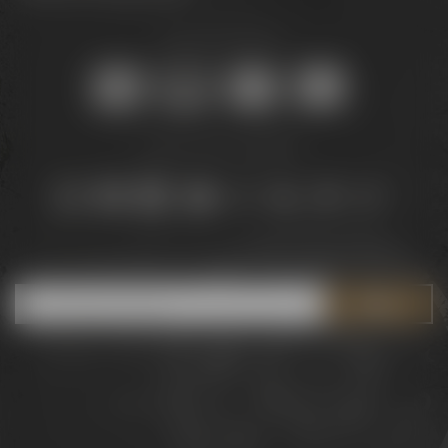
Sicher online kaufen:
Bleib auf dem Laufenden:
Jetzt zum Newsletter anmelden und
5 € Gutschein
sichern!
Downloads
Widerrufsrecht
Barrierefreiheit
AGB
Datenschutz
Impressum
© 2026 – Brauerei Gebr. Maisel GmbH & Co. KG
DE
EN
Sprache: