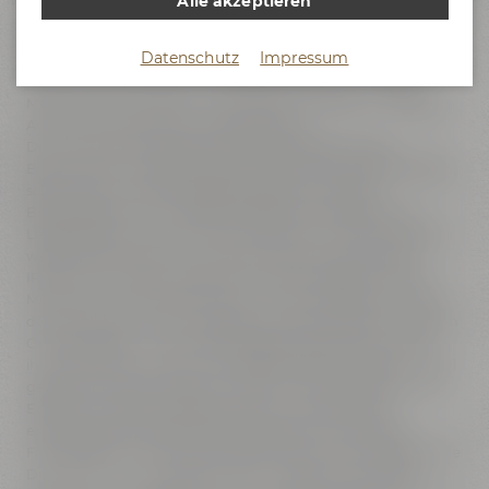
Alle akzeptieren
Unsere Braukunstwelt ist ein völlig neu gestalteter Bereich
der Maisel's Bier-Erlebniswelt. Hier erlebst Du nach dem
Datenschutz
Impressum
Motto
„4 Zutaten, 1.000 Möglichkeiten“
an interaktiven
Stationen, wie aus den vier Zutaten des Bieres – Wasser,
Malz, Hopfen und Hefe – eine nahezu unendliche Vielfalt an
Aromen und Bierstilen entstehen kann.
Du entdeckst die Bedeutung der Rohstoffe für den
Brauprozess mit allen Sinnen: Du kannst sie riechen, fühlen,
schmecken und erfährst gleichzeitig, wie unsere
Braumeisterinnen und Braumeister mit Hingabe und
Leidenschaft zu wahren Braukünstlerinnen und -künstlern
werden.Gemeinsam mit unseren Partnern BarthHaas,
IREKS, dem Forschungszentrum Weihenstephan, der TU
München und Doemens haben wir unser Wissen rund um
das Thema Bier auf einzigartige Weise gebündelt und einen
Ort geschaffen, an dem alle Facetten der Braukunst und
ihre unendliche Geschmacksvielfalt erlebbar werden. So viel
geballtes Expertenwissen an einem Ort ist einzigartig – ein
Ergebnis unserer wertvollen Zusammenarbeit, die
exemplarisch für die Friends-Philosophie von Maisel &
Friends steht.In der Braukunstwelt wirst Du Bier erleben, wie
Du es noch nie zuvor getan hast – interaktiv, sensorisch,