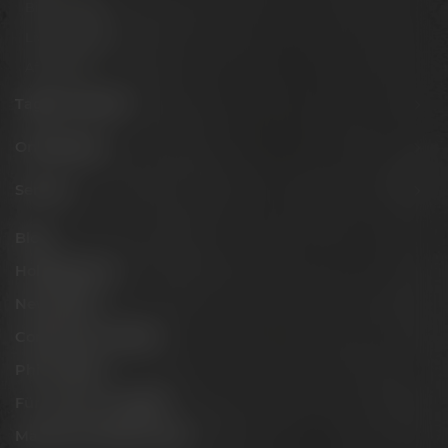
Biertastings
Live Cooking
After Work
Tagen & Feiern
Onlineshop
Service
Blog
Hobbybrauer
Newsletter
Conference Center
Philosophie
Für Gastro & Handel
Maisel & Friends Portal