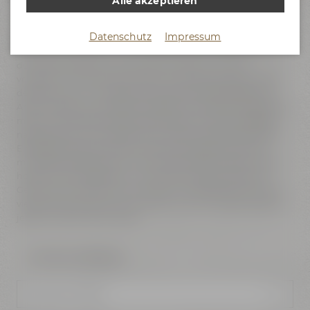
Alle akzeptieren
Bier-verrückt? Dann bist Du bei uns genau richtig!
Datenschutz
Impressum
Bei unserer ProBier Tour erwartet Dich eine spannende
Entdeckungsreise durch die Maisel’s Bier-Erlebniswelt und
der Braukunstwelt. Gemeinsam mit einem unserer
versierten Tourguides tauchst Du in die faszinierende Welt
des Bieres ein: Du erfährst mehr über die Rohstoffe, ihre
Aromavielfalt und was Malz, Hopfen und Hefe so einzigartig
macht und findest heraus, warum Bier manchmal sogar
nach frischem Gras duften kann. Nach vielen spannenden
Einblicken folgt das geschmackliche Highlight: eine 30-
minütige Verkostung von drei ausgewählten Bieren. Malz-,
hopfen- oder hefebetont – hier kommt jeder auf seinen
Geschmack. Während Du probierst, erschließt sich Dir, wie
viel technisches Know-how, Erfahrung und Leidenschaft in
jedem unserer Biere steckt.
Zurück zur Übersicht