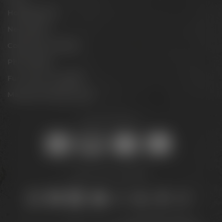
Hobbybrauer
Newsletter
Conference Center
Philosophie
Für Gastro & Handel
Maisel & Friends Portal
Sicher online kaufen:
Bleib auf dem Laufenden: