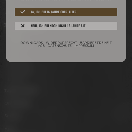
JA, ICH BIN 16 JAHRE ODER ÄLTER
Besuche uns
Termine & Events
NEIN, ICH BIN NOCH NICHT 16 JAHRE ALT
Termine
DOWNLOADS
WIDERRUFSRECHT
BARRIEREFREIHEIT
Erlebnistouren
AGB
DATENSCHUTZ
IMPRESSUM
Festivals
Biertastings
Live Cooking
After Work
Tagen & Feiern
Onlineshop
Service
Blog