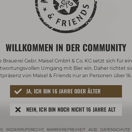
ein: Du erfährst mehr über die Rohstoffe, ihre
 einzigartig macht und findest heraus, warum Bier
. Nach vielen spannenden Einblicken folgt das
kostung von drei ausgewählten Bieren. Malz-,
f seinen Geschmack. Während Du probierst,
how, Erfahrung und Leidenschaft in jedem unserer
WILLKOMMEN IN DER COMMUNITY
e Brauerei Gebr. Maisel GmbH & Co. KG setzt sich für ei
twortungsvollen Umgang mit Bier ein. Daher richtet si
tpräsenz von Maisel & Friends nur an Personen über 16
JA, ICH BIN 16 JAHRE ODER ÄLTER
NEIN, ICH BIN NOCH NICHT 16 JAHRE ALT
S
WIDERRUFSRECHT
BARRIEREFREIHEIT
AGB
DATENSCHUTZ