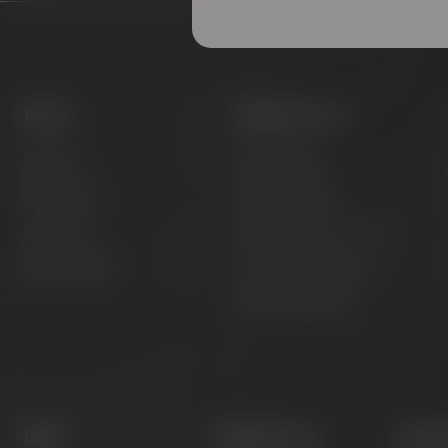
Biere
Besuche uns
Session
Bier erleben
Signature
Kunst erleben
Limited
Hotel & Gastronomie
Barrel Aged
Gruppenangebote
Öffnungszeiten
Blog
Hobbybrauer
Newsl