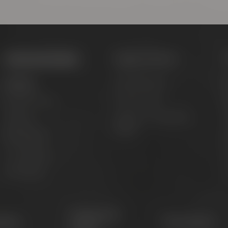
Termine & Events
Tagen & Feiern
Termine
Hochzeit feiern
B
Erlebnistouren
Private Feiern
Festivals
Tagen im Conference
G
Center
Biertastings
Live Cooking
S
After Work
G
Conference
etter
Philosophie