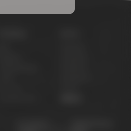
Onlineshop
Service
iere
Hilfe & FAQ
Brauerlimo
Versandinfos
läser & Fanartikel
Kundeninfos
Marken
Zahlungsinfos
pirituosen
Kontakt
utscheine & Sets
Widerruf
Für Gastro &
Maisel & Friends