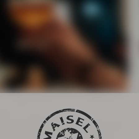
ig!
annende Entdeckungsreise durch die Maisel’s Bier-
m mit einem unserer versierten Tourguides