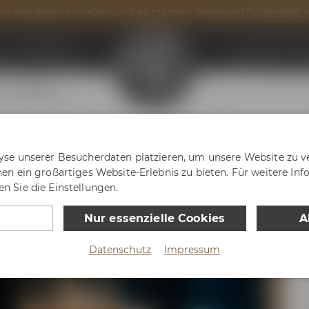
m Newsletter anmelden und nichts mehr verpassen!
Zur Anmeldu
n
Onlineshop
Maisel & Frien
g
After Work
yse unserer Besucherdaten platzieren, um unsere Website zu ve
nen ein großartiges Website-Erlebnis zu bieten. Für weitere In
n Sie die Einstellungen.
Nur essenzielle Cookies
A
Datenschutz
Impressum