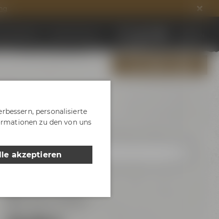
ng
ds entdecken
DE
EN
Jobs & Karriere
ALLE EVENTS ZEIGEN
rbessern, personalisierte
formationen zu den von uns
lle akzeptieren
17:00 - 19:30 Uhr
Maisel & Friends