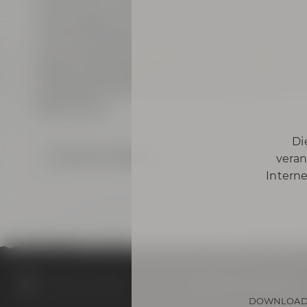
tauchst Du in die faszinierende Welt des Bieres 
Aromavielfalt und was Malz, Hopfen und Hefe so
manchmal sogar nach frischem Gras duften kann
geschmackliche Highlight: eine 30-minütige Ver
hopfen- oder hefebetont – hier kommt jeder au
erschließt sich Dir, wie viel technisches Know-
Biere steckt.
Di
Zurück zur Übersicht
veran
Interne
Termine & Events
Termine
ProBier-Tour I 05.12.2026
DOWNLOAD