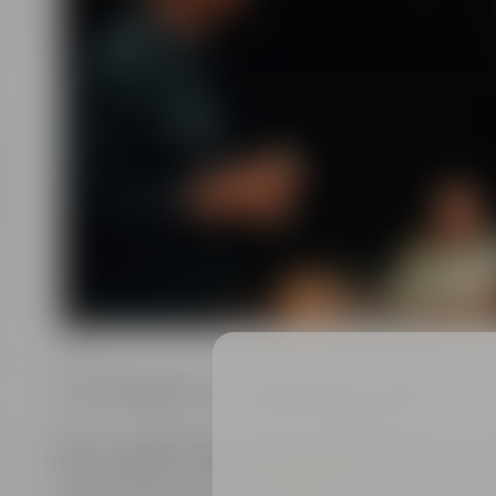
Bier-verrückt? Dann bist Du bei uns genau richt
Bei unserer ProBier Tour erwartet Dich eine sp
Erlebniswelt und der Braukunstwelt. Gemeinsa