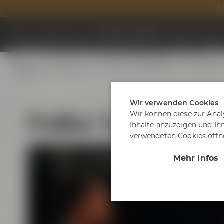
Zu
Biere
Besuche uns
Termine & Events
Tagen & Feier
Termine
Erlebnistouren
Festivals
Biertastings
Live Cookin
Wir verwenden Cookies
ProBier-Tour
Wir können diese zur Anal
Inhalte anzuzeigen und Ih
verwendeten Cookies öffne
Mehr Infos