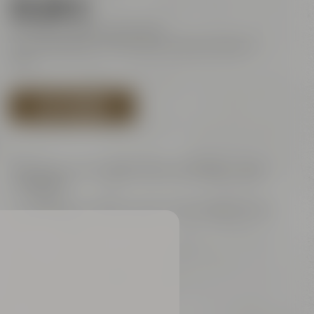
26,00 €
inkl. MwSt., Pfand und Versand
Das Mindestalter für Bierverkostungen beträgt 16
Jahre.
JETZT BUCHEN
Änderungen der konkreten Bierauswahl gem.
AGB
vorbehalten.