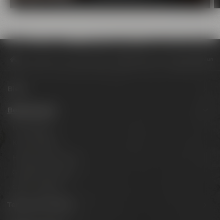
Besuche uns
Erlebnispakete
Erlebnispaket Bier & Genuss Premium
Biere
Besuche uns
Bier erleben
Kunst erleben
Hotel & Gastronomie
Gruppenangebote
Öffnungszeiten
Termine & Events