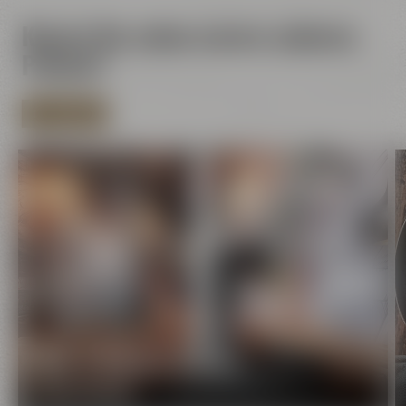
Kennst Du schon unsere anderen
Pakete?
JETZT ANZEIGEN
Bier & Genuss Starter
MEHR ERFAHREN