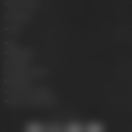
Tagen & Feiern
Onlineshop
Service
Blog
Hobbybrauer
Newsletter
Conference Center
Philosophie
Für Gastro & Handel
Maisel & Friends Portal
Sicher online kaufen: