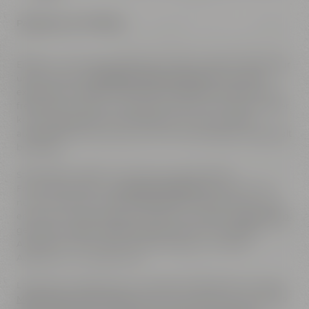
Paketpreis ab € 568,00
Erlebe ein einmaliges Abenteuer voller Entspannung, Kultur
und Genuss im
Liebesbier Urban Art Hotel
mit unserem
exklusiven Package! Tauche ein in die Welt des Bieres und
freue Dich auf zwei unvergessliche Nächte in einem unserer
kunstvoll gestalteten Standardzimmer, die mit allem
ausgestattet sind, was Du für einen komfortablen Aufenthalt
benötigst.
Starte jeden Morgen mit einem umfangreichen
Frühstücksbuffet im
Liebesbier Restaurant
, dass Dich mit
neuer Energie für einen erlebnisreichen Tag versorgt. Dich
erwartet in unserer eigenen Kaffeemanufaktur
Crazy Sheep
gerösteter Kaffee, selbst gebackenes Brot, eine große
Auswahl an Wurst, Käse und herzhaften und süßen
Aufstrichen und vieles mehr.
Lass Dich im Anschluss von unserem Audioguide durch die
Maisel's Bier-Erlebniswelt
führen und erfahre mehr über die