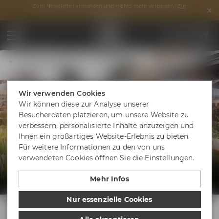
Zum Newsletter anmelden und nichts mehr verpassen!
Zur
Anmeldung
Erlebnispaket Bier & Genuss Premium
Wir verwenden Cookies
Wir können diese zur Analyse unserer
Besucherdaten platzieren, um unsere Website zu
verbessern, personalisierte Inhalte anzuzeigen und
BIER & GENUSS PREMIUM
Ihnen ein großartiges Website-Erlebnis zu bieten.
Für weitere Informationen zu den von uns
verwendeten Cookies öffnen Sie die Einstellungen.
JETZT ANFRAGEN
Mehr Infos
Nur essenzielle Cookies
Deine bierige Auszeit bei Maisel &