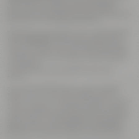
Kunst des Brauens. Lerne alles über die Rohstoffe, die
technologische Entwicklung und die Geschichte des
Handwerks und der Brauerei Gebr. Maisel. Am Ende wirst Du
auch mit einem frisch gezapften Bier belohnt.
Freitags oder samstags steigst du hinab in die faszinierende
Welt der
Felsenkeller
. Diese vermutlich zwischen dem 15.
und 19. Jahrhundert in den Sandstein getriebenen Gänge
haben den morbiden Charme einer schier endlosen Gruft –
unheimlich spannend und zudem auch skurril… Bestaune
ein Panoptikum
aus Brauereihistorie und Kulturgeschichte der Stadt
Bayreuth.
An einem Abend schlemmst Du in unserem Liebesbier
Restaurant - ein Ort voller Leidenschaft für Essen und
Trinken. Lass Dich von unserer Küche verzaubern, die frische
Zutaten mit Geschick und Hingabe verarbeitet. Entdecke
unsere Getränkekarte, die über 100 verschiedene Biersorten,
aber auch Wein und Cocktails bereithält. Verbringe einen
geselligen Abend in einer einladenden und gemütlichen
Atmosphäre, umsorgt von unserem herzlichen Personal.