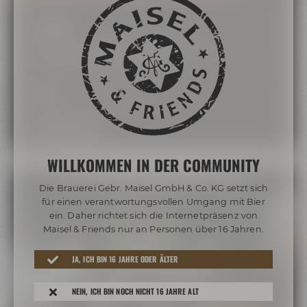
Labor
Exklusiver Veranstaltungsbereich mit
einzigartigem Ambiente
50 + 8 + 8 Personen
150 m² + Showküche
MEHR DETAILS
WILLKOMMEN IN DER COMMUNITY
Die Brauerei Gebr. Maisel GmbH & Co. KG setzt sich
für einen verantwortungsvollen Umgang mit Bier
ein. Daher richtet sich die Internetpräsenz von
Maisel & Friends nur an Personen über 16 Jahren.
JA, ICH BIN 16 JAHRE ODER ÄLTER
NEIN, ICH BIN NOCH NICHT 16 JAHRE ALT