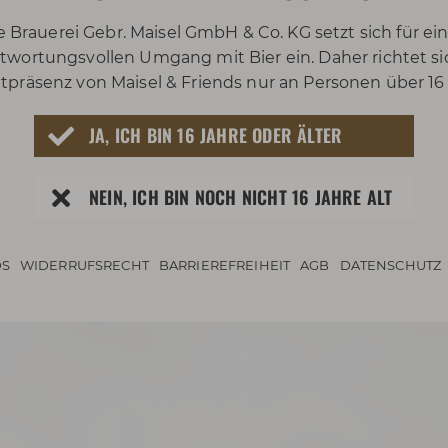
e Brauerei Gebr. Maisel GmbH & Co. KG setzt sich für ei
twortungsvollen Umgang mit Bier ein. Daher richtet si
tpräsenz von Maisel & Friends nur an Personen über 16
JA, ICH BIN 16 JAHRE ODER ÄLTER
NEIN, ICH BIN NOCH NICHT 16 JAHRE ALT
S
WIDERRUFSRECHT
BARRIEREFREIHEIT
AGB
DATENSCHUTZ