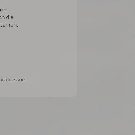
nen
ch die
 Jahren.
IMPRESSUM