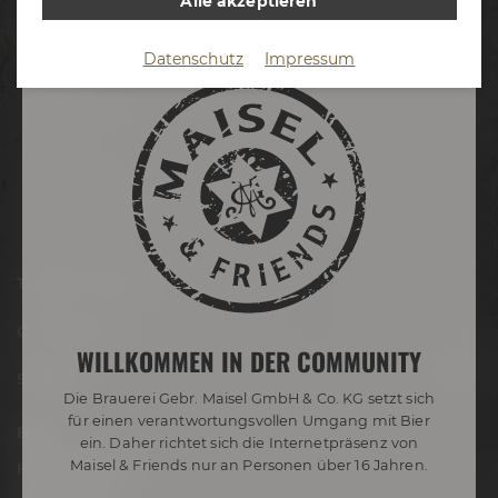
Alle akzeptieren
Termine & Events
Datenschutz
Impressum
Termine
Erlebnistouren
Festivals
Biertastings
Live Cooking
After Work
Tagen & Feiern
Onlineshop
WILLKOMMEN IN DER COMMUNITY
Service
Die Brauerei Gebr. Maisel GmbH & Co. KG setzt sich
für einen verantwortungsvollen Umgang mit Bier
Blog
ein. Daher richtet sich die Internetpräsenz von
Maisel & Friends nur an Personen über 16 Jahren.
Hobbybrauer