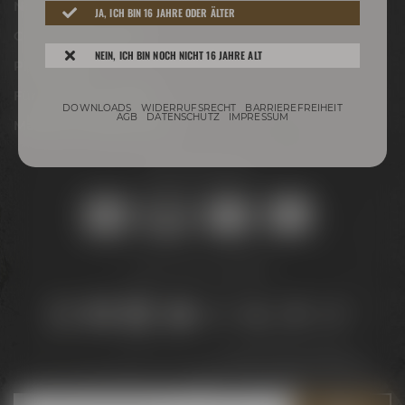
Newsletter
JA, ICH BIN 16 JAHRE ODER ÄLTER
Conference Center
NEIN, ICH BIN NOCH NICHT 16 JAHRE ALT
Philosophie
Für Gastro & Handel
DOWNLOADS
WIDERRUFSRECHT
BARRIEREFREIHEIT
AGB
DATENSCHUTZ
IMPRESSUM
Maisel & Friends Portal
Sicher online kaufen:
Bleib auf dem Laufenden:
Jetzt zum Newsletter anmelden und
5 € Gutschein
sichern!