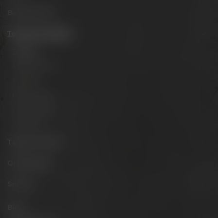
Besuche uns
Termine & Events
Termine
Erlebnistouren
Festivals
Biertastings
Live Cooking
After Work
Tagen & Feiern
Onlineshop
Service
Blog