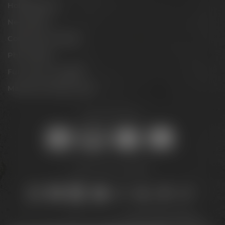
Hobbybrauer
Newsletter
Conference Center
Philosophie
Für Gastro & Handel
Maisel & Friends Portal
Sicher online kaufen:
Bleib auf dem Laufenden:
Jetzt zum Newsletter anmelden und
5 € Gutschein
sichern!