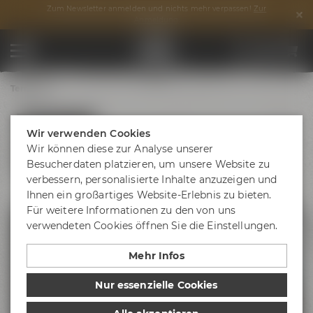
Zum Newsletter anmelden und nichts mehr verpassen!
Zur
Anmeldung
Termine
TERMINE
Wir verwenden Cookies
Alle Maisel & Friends Termine auf einen
Wir können diese zur Analyse unserer
Blick
Besucherdaten platzieren, um unsere Website zu
verbessern, personalisierte Inhalte anzuzeigen und
Ihnen ein großartiges Website-Erlebnis zu bieten.
Für weitere Informationen zu den von uns
verwendeten Cookies öffnen Sie die Einstellungen.
Events im Liebesbier und bei
Maisel & Friends
Mehr Infos
Besuche unsere Instagram-Seite
Nur essenzielle Cookies
@events4friends_bayreuth
für
News zu allen Veranstaltungen auf