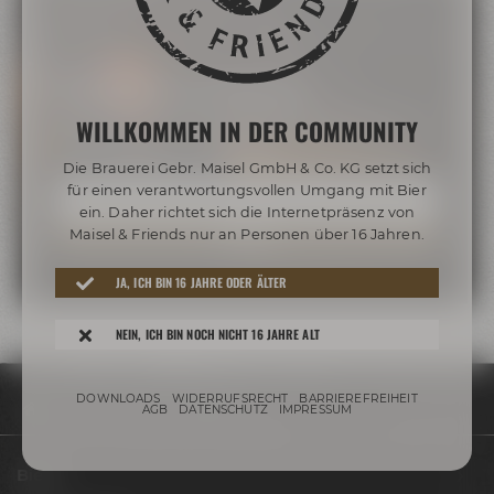
Zu wenig Bier im Postfach?
WILLKOMMEN IN DER COMMUNITY
Abonniere unseren Newsletter und sichere Dir
5 Euro Rabatt im Onlineshop!
Die Brauerei Gebr. Maisel GmbH & Co. KG setzt sich
für einen verantwortungsvollen Umgang mit Bier
ein. Daher richtet sich die Internetpräsenz von
Maisel & Friends nur an Personen über 16 Jahren.
JA, ICH BIN 16 JAHRE ODER ÄLTER
NEIN, ICH BIN NOCH NICHT 16 JAHRE ALT
DOWNLOADS
WIDERRUFSRECHT
BARRIEREFREIHEIT
Termine & Events
Termine
AGB
DATENSCHUTZ
IMPRESSUM
Biere