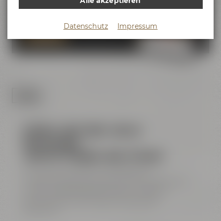
Alle akzeptieren
dem Maisel & Friends
Brauereigelände.
Datenschutz
Impressum
ZUM KANAL
FILTERN
Erfahre mehr über unsere
Biertastings –
auch für Gruppen oder Firmen!
Du suchst nach einem unterhaltsamen
Programmpunkt für Dein Event? Gerne planen wir
mit Dir ein Biertasting bei Maisel & Friends in
Bayreuth ganz nach Deinen individuellen
Wünschen.