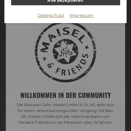
Alle akzeptieren
Termine & Events
Datenschutz
Impressum
Termine
Erlebnistouren
Festivals
Biertastings
Live Cooking
After Work
Tagen & Feiern
Onlineshop
WILLKOMMEN IN DER COMMUNITY
Service
Die Brauerei Gebr. Maisel GmbH & Co. KG setzt sich
für einen verantwortungsvollen Umgang mit Bier
Blog
ein. Daher richtet sich die Internetpräsenz von
Maisel & Friends nur an Personen über 16 Jahren.
Hobbybrauer