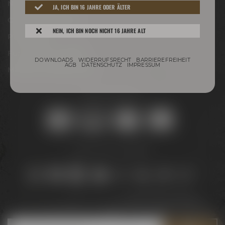
Newsletter
JA, ICH BIN 16 JAHRE ODER ÄLTER
Conference Center
NEIN, ICH BIN NOCH NICHT 16 JAHRE ALT
Philosophie
Für Gastro & Handel
DOWNLOADS
WIDERRUFSRECHT
BARRIEREFREIHEIT
AGB
DATENSCHUTZ
IMPRESSUM
Maisel & Friends Portal
Sicher online kaufen:
Bleib auf dem Laufenden:
Jetzt zum Newsletter anmelden und
5 € Gutschein
sichern!