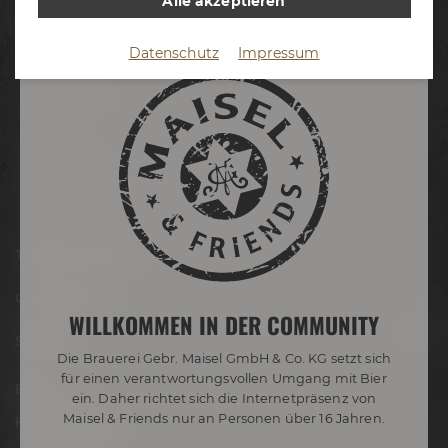
Alle akzeptieren
Termine & Events
Datenschutz
Impressum
Termine
Erlebnistouren
Festivals
Biertastings
Live Cooking
After Work
Tagen & Feiern
Onlineshop
WILLKOMMEN IN DER COMMUNITY
Service
Die Brauerei Gebr. Maisel GmbH & Co. KG setzt sich
für einen verantwortungsvollen Umgang mit Bier
Blog
ein. Daher richtet sich die Internetpräsenz von
Maisel & Friends nur an Personen über 16 Jahren.
Hobbybrauer