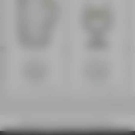
Weismainer
Weismainer
Maßkrug 1,00 l
Pils Glas 0,50 l
ab 8,99 €
ab 4,29 €
Auf Lager
Auf Lager
Preis inkl. 19% MwSt.
zzgl. Versand
Preis inkl. 19% MwSt.
zzgl. Versand
Bruchsicherer Versand mit DHL deutschlandweit