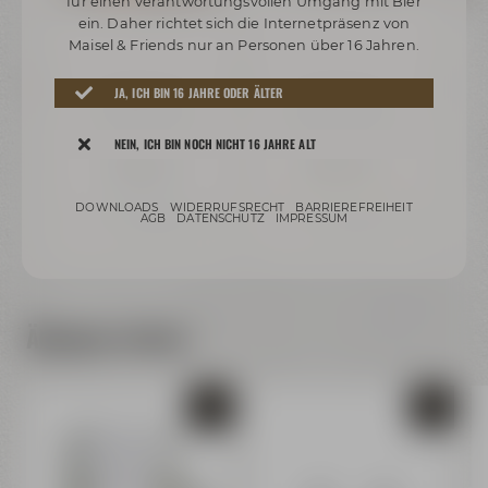
für einen verantwortungsvollen Umgang mit Bier
ein. Daher richtet sich die Internetpräsenz von
Maisel & Friends nur an Personen über 16 Jahren.
JA, ICH BIN 16 JAHRE ODER ÄLTER
Weismainer
Weismainer
ket
Flechterla Paket
Weismainer Biere
NEIN, ICH BIN NOCH NICHT 16 JAHRE ALT
12,99 €
18,99 €
ar
Auf Lager
Nur noch 10 verfügbar
DOWNLOADS
WIDERRUFSRECHT
BARRIEREFREIHEIT
rsand
Preis inkl. 19% MwSt.
zzgl. Versand
Preis inkl. 19% MwSt.
zzgl. Versand
Preis
AGB
DATENSCHUTZ
IMPRESSUM
+ 0,40 € Pfand
+ 0,64 € Pfand
Ähnliche Artikel