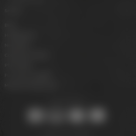
Service
Blog
Hobbybrauer
Newsletter
Conference Center
Philosophie
Für Gastro & Handel
Maisel & Friends Portal
Sicher online kaufen:
Bleib auf dem Laufenden: