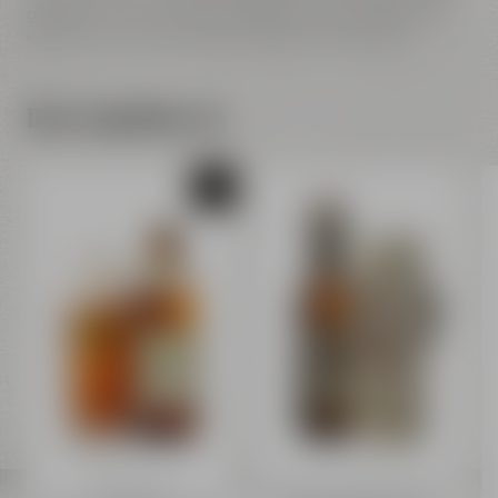
geselliger Runde oder beim entspannten Feierabend. Ein
echtes Must-have für Fans der Weismainer Brauerei!
Dazu empfehlen wir
Weismainer
Bayreuther Bierbrauerei AG