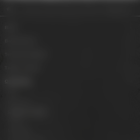
Onlineshop
Gläser & Fanartikel
Weismainer Willibecher 0,30 l
Biere
Besuche uns
Termine & Events
Tagen & Feiern
Onlineshop
Biere
Brauerlimo
Gläser & Fanartikel
Marken
Spirituosen
Gutscheine & Sets