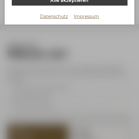
Alle akzeptieren
Datenschutz
Impressum
Weismainer
Willibecher 0,30 l
Mit seiner charakteristischen Form bringt der Weismainer
Willi-Becher die Aromen und Farben des Bieres perfekt zur
Geltung.
Fassungsvermögen: 300 ml
Beste Glasqualität
Perfekt als Geschenk
1 Stück
ab 6 Stück
je 4,79 €
je 4,29 €