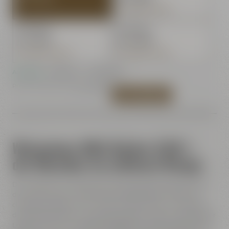
Du sparst: 0,50 €
ab 12 Stück
ab 18 Stück
je 4,19 €
je 4,09 €
Du sparst: 0,60 €
Du sparst: 0,70 €
Auf Lager
- Lieferzeit: 1 - 3 Werktage
Preis inkl. 19% MwSt.
zzgl. Versand
IN DEN WARENKORB
Weismainer Willi-Becher 0,30 l –
der Klassiker im zeitlosen Design
Der Weismainer Willi-Becher ist das ideale Bierglas für alle,
die auf schlichtes, funktionales Design setzen. Mit seiner
charakteristischen Form bringt er die Aromen und Farben
des Bieres perfekt zur Geltung. Verziert mit dem Weismainer
Logo, wird er zum stilvollen Begleiter für jeden Anlass, ob in