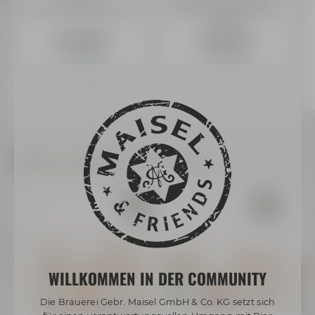
Flechterla Alkoholfrei 0,50 l
AKTIEN Zwick'l Kellerbier
0,50 l
ab 1,29 €
ab 1,29 €
Auf Lager
Auf Lager
Preis inkl. 19% MwSt.
zzgl. Versand
+
Preis inkl. 19% MwSt.
zzgl. Versand
+
0,08 € Pfand
0,15 € Pfand
Inhalt: 0,5 Liter (2,58 € / 1 L)
Inhalt: 0,5 Liter (2,58 € / 1 L)
Weitere Artikel dieser Marke
WILLKOMMEN IN DER COMMUNITY
Die Brauerei Gebr. Maisel GmbH & Co. KG setzt sich