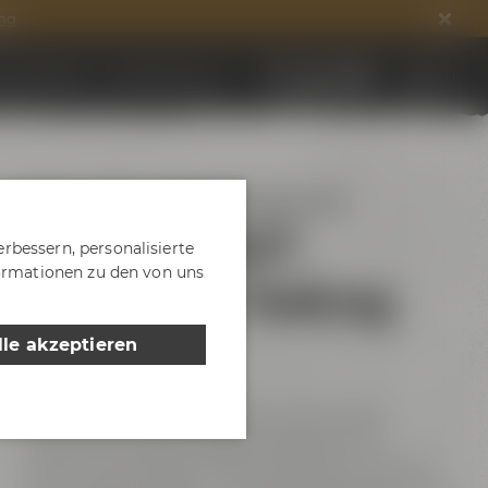
ng
ds entdecken
DE
EN
Jobs & Karriere
Bayreuther Bierbrauerei AG
AKTIEN Zwick'l
rbessern, personalisierte
formationen zu den von uns
Maximilian Tonkrug
0,50 l
lle akzeptieren
Entdecke den traditionellen Genuss des
Bayreuther AKTIEN Zwick'l Kellerbiers im
authentischen Maximilian Tonkrug. Mit einem