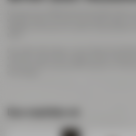
Der Bayreuther AKTIEN Zwick'l Maximilian Tonkrug v
stilvollen Design. Mit einem Fassungsvermögen von 0,
Weißbier. Der robuste Ton sorgt für eine konstante 
bleibt.
Das traditionelle Design mit dem Bayreuther AKTI
Hingucker, egal ob beim Grillabend oder im Biergart
dem Maximilian Tonkrug. Jeder Krug ist ein Unikat
Schriftzuges.
Dazu empfehlen wir