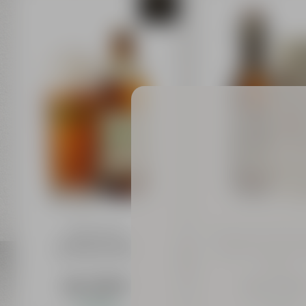
Weismainer
Bayreuther Bierbra
Flechterla 0,50 l
AKTIEN Zwick'l Kel
0,50 l
ab 1,29 €
ab 1,29 