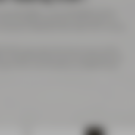
erbindet Tradition und Funktionalität in einem
50 l ist dieser Krug ideal für das Servieren von
Temperatur, sodass Dein Bier länger frisch und kühl
EN Zwick'l-Logo macht den Krug zu einem echten
en. Genieße Dein Bier stilvoll und authentisch mit
 aufgrund der unterschiedlichen Farbgebung des