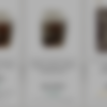
auerei AG
Bayreuther Bierbrauerei AG
Bayreuthe
r DUNKEL
AKTIEN Landbier DUNKEL
AKT
Glaskrug 0,30 l
Zap
 €
ab 5,19 €
gl. Versand
+
Auf Lager
Nur n
d
 € / 1 L)
Preis inkl. 19% MwSt.
zzgl. Versand
Preis inkl.