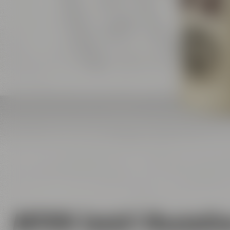
AKTIEN Zwick'l Maximili