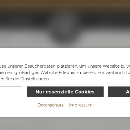
m Newsletter anmelden und nichts mehr verpassen!
Zur Anmeldu
n
Onlineshop
Maisel & Frien
Zurück zur Übersicht
 0,50 l
yse unserer Besucherdaten platzieren, um unsere Website zu ve
nen ein großartiges Website-Erlebnis zu bieten. Für weitere In
n Sie die Einstellungen.
Nur essenzielle Cookies
A
Datenschutz
Impressum