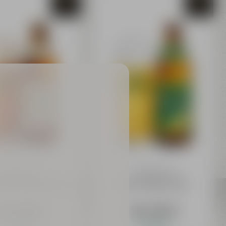
Weismainer
Weismainer
la Alkoholfrei 0,50 l
Natur-Radler 0,50 l
ab 1,29 €
ab 1,29 €