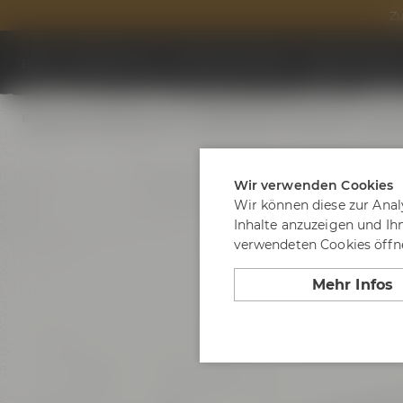
Zu
Biere
Besuche uns
Termine & Events
Tagen & Feier
Bayreuther Bierbrauerei AG AKTIEN Zwick'l Maximilian Tonkrug
Wir verwenden Cookies
Wir können diese zur Anal
Inhalte anzuzeigen und Ih
verwendeten Cookies öffne
Mehr Infos