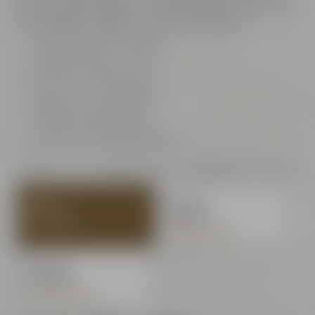
Fassungsvermögen von 0,50 l bietet dieser Krug
das perfekte Gefäß für Dein Biererlebnis.
Authentischer Tonkrug
Perfekte Größe: 0,50 l
Robust und langlebig
Traditionelles Design
Optimale Bierpräsentation
1 Stück
ab 6 Stück
je 9,99 €
je 8,99 €
Du sparst: 1,00 €
ab 12 Stück
je 8,49 €
Du sparst: 1,50 €