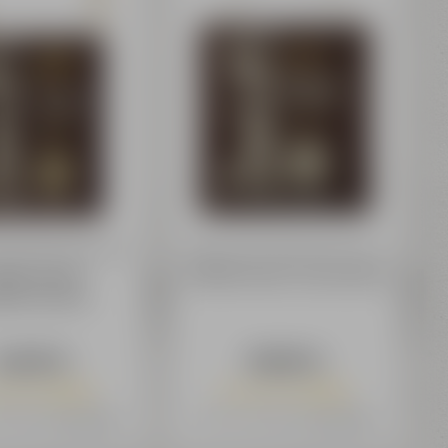
r Bierbrauerei AG
Bayreuther Bierbrauerei AG
IEN Zwick'l
AKTIEN Zwick'l Innenschild
fhahnschild
14,99 €
19,99 €
och 3 verfügbar
Nur noch 4 verfügbar
 19% MwSt.
zzgl. Versand
Preis inkl. 19% MwSt.
zzgl. Versand