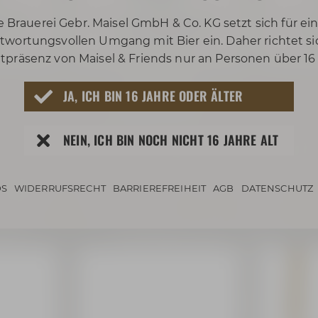
Auf Lager
. Versand
+
Preis inkl. 19% MwSt.
zzgl. Versand
+
Preis inkl
e Brauerei Gebr. Maisel GmbH & Co. KG setzt sich für ei
0,08 € Pfand
twortungsvollen Umgang mit Bier ein. Daher richtet si
 / 1 L)
Inhalt: 0,5 Liter (2,58 € / 1 L)
Inhalt:
tpräsenz von Maisel & Friends nur an Personen über 16
JA, ICH BIN 16 JAHRE ODER ÄLTER
NEIN, ICH BIN NOCH NICHT 16 JAHRE ALT
S
WIDERRUFSRECHT
BARRIEREFREIHEIT
AGB
DATENSCHUTZ