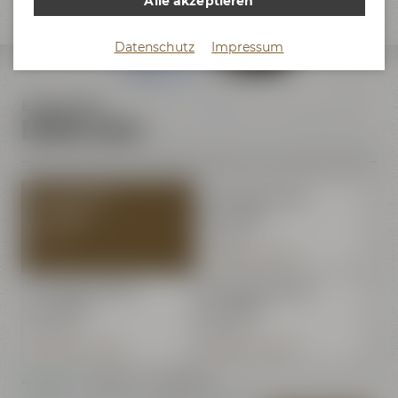
Alle akzeptieren
Datenschutz
Impressum
Edelhopfen
EXTRA 0,50 l
1 Flasche (0,50 l)
ab 6 Flaschen (0,50 l)
je 1,59 €
je 1,49 €
3,18 €/L
2,98 €/L
Du sparst: 0,10 €
ab 12 Flaschen (0,50 l)
ab 24 Flaschen (0,50 l)
je 1,39 €
je 1,29 €
2,78 €/L
2,58 €/L
Du sparst: 0,20 €
Du sparst: 0,30 €
Auf Lager
- Lieferzeit: 1 - 3 Werktage