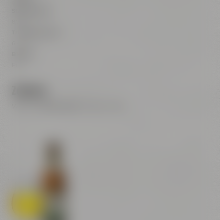
Stammwürze
8,75° P
Trinktemperatur
6 - 8° C
Bierstil
Pils
Zutaten
Wasser,
Gerstenmalz
, Hopfen, Hefe