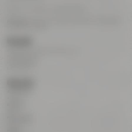
(*beides im Vergleich zu unserem Pilsner)
[i] Hinweis:
Glas oder Krug separat erhältlich. Das Angebot
umfasst nur das Bier.
Herkunft
Brauerei Gebr. Maisel GmbH & Co. KG
Hindenburgstr. 9
95445 Bayreuth
Deutschland
Check Up
Alkoholgehalt
4,8% Vol.
Bitterwert
25 IBU
Herkunftsland
Deutschland
Hopfen