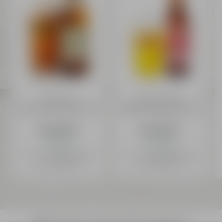
Weismainer
Maisel & Friends
Flechterla Alkoholfrei 0,50 l
URBAN IPA Alkoholfrei 0,33
l
ab 1,29 €
ab 1,49 €
Auf Lager
Auf Lager
Preis inkl. 19% MwSt.
zzgl. Versand
+
Preis inkl. 19% MwSt.
zzgl. Versand
+
0,08 € Pfand
0,08 € Pfand
Inhalt: 0,5 Liter (2,58 € / 1 L)
Inhalt: 0,33 Liter (4,52 € / 1 L)