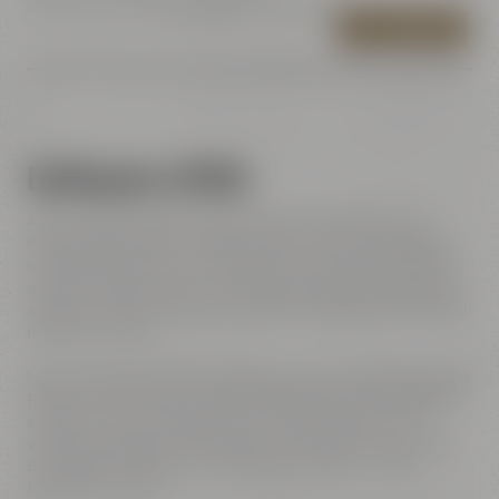
Preis inkl. 19% MwSt.
zzgl. Versand
+ 0,08 € Pfand
IN DEN WARENKORB
Edelhopfen EXTRA
Auf ein frisches, leckeres Pils will keiner verzichten. Auf
Kohlenhydrate oder unnötige Kalorien schon. Edelhopfen
schmeckt feinherb und würzig wie ein herkömmliches Pils,
ist aber energiereduziert, da es 75% weniger Kohlenhydrate
aufgrund hoher Vergärung enthält und teilweise der Alkohol
reduziert wurde*
Nicht umsonst ist es das meistgetrunkene energiereduzierte
Pilsener Deutschlands. Dieser niedrige Kohlenhydratgehalt
entspricht dem Qualitätsmerkmal "extra trocken" und
verleiht Edelhopfen die pilstypische, feinherbe Hopfennote.
Ein Pilsner für alle, die ein trockenes Pils lieben – eben
Edelhopfen EXTRA.