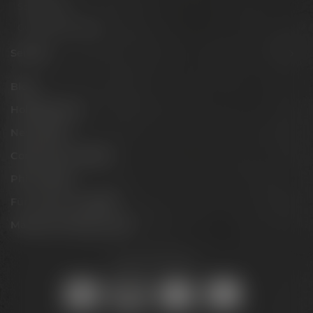
Spirituosen
Gutscheine & Sets
Service
Blog
Hobbybrauer
Newsletter
Conference Center
Philosophie
Für Gastro & Handel
Maisel & Friends Portal
Sicher online kaufen: