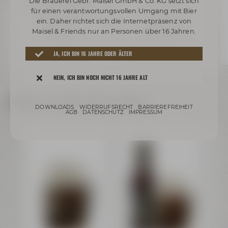
Die Brauerei Gebr. Maisel GmbH & Co. KG setzt sich
AKTIEN Landbier DUNKEL
Pintglas 0,30 l
für einen verantwortungsvollen Umgang mit Bier
Glaskrug 0,30 l
ein. Daher richtet sich die Internetpräsenz von
ab 5,19 €
ab 4,09 €
Maisel & Friends nur an Personen über 16 Jahren.
Auf Lager
Auf Lager
Preis inkl. 19% MwSt.
zzgl. Versand
Preis inkl. 19% MwSt.
zzgl. Versand
JA, ICH BIN 16 JAHRE ODER ÄLTER
NEIN, ICH BIN NOCH NICHT 16 JAHRE ALT
Weitere Artikel dieser Marke
DOWNLOADS
WIDERRUFSRECHT
BARRIEREFREIHEIT
AGB
DATENSCHUTZ
IMPRESSUM