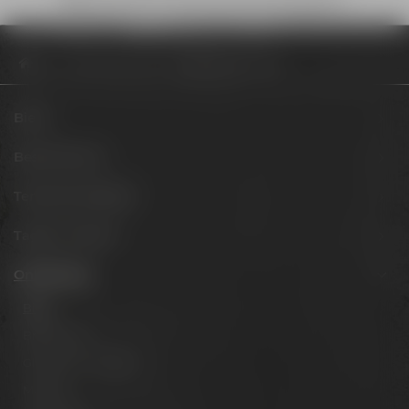
Bruchsicherer Versand mit DHL deutschlandweit
Onlineshop
Biere
Edelhopfen EXTRA 0,50 l
Biere
Besuche uns
Termine & Events
Tagen & Feiern
Onlineshop
Biere
Brauerlimo
Gläser & Fanartikel
Marken