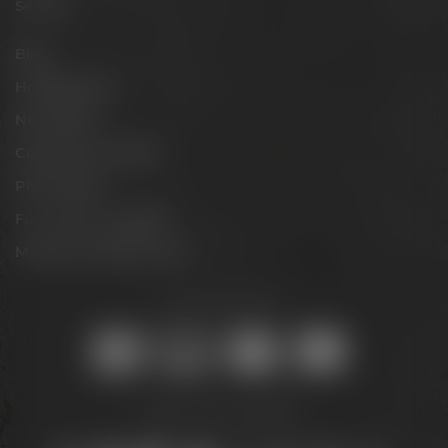
Service
Blog
Hobbybrauer
Newsletter
Conference Center
Philosophie
Für Gastro & Handel
Maisel & Friends Portal
Sicher online kaufen:
Bleib auf dem Laufenden: