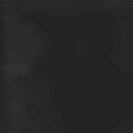
Biere
Besuche uns
Termine & Events
Tagen & Feiern
Onlineshop
Biere
Brauerlimo
Gläser & Fanartikel
Marken
Spirituosen
Gutscheine & Sets