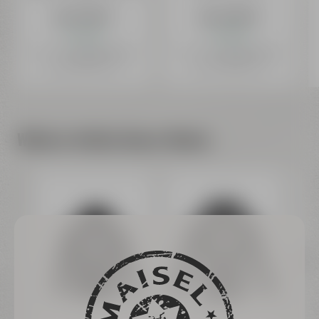
ab 1,49 €
ab 4,69 €
Auf Lager
Auf Lager
Preis inkl. 19% MwSt.
zzgl. Versand
+
Preis inkl. 19% MwSt.
zzgl. Versand
+
0,08 € Pfand
0,15 € Pfand
Inhalt: 0,33 Liter (4,52 € / 1 L)
Inhalt: 0,75 Liter (6,25 € / 1 L)
Weitere Artikel dieser Marke