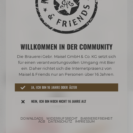
Maisel & Friends
Maisel & Friends
Hoodie Continental
Hoodie Zippverschluss
€
59,99 €
64,99 €
ar
Auf Lager
Auf Lager
N
WILLKOMMEN IN DER COMMUNITY
rsand
Preis inkl. 19% MwSt.
zzgl. Versand
Preis inkl. 19% MwSt.
zzgl. Versand
Preis
Die Brauerei Gebr. Maisel GmbH & Co. KG setzt sich
für einen verantwortungsvollen Umgang mit Bier
ein. Daher richtet sich die Internetpräsenz von
Maisel & Friends nur an Personen über 16 Jahren.
Ähnliche Artikel
JA, ICH BIN 16 JAHRE ODER ÄLTER
NEIN, ICH BIN NOCH NICHT 16 JAHRE ALT
DOWNLOADS
WIDERRUFSRECHT
BARRIEREFREIHEIT
AGB
DATENSCHUTZ
IMPRESSUM