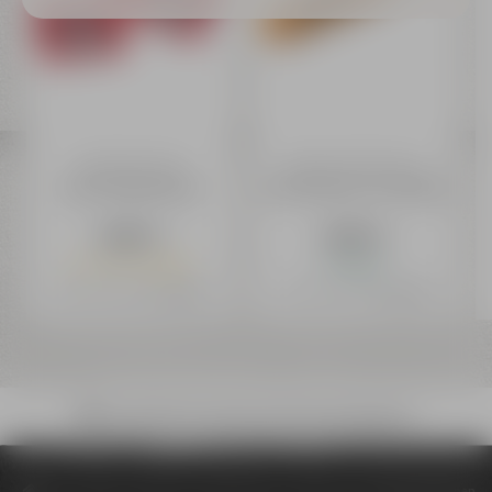
Maisel & Friends
Bayreuther Brauhaus
Urban IPA Bierdeckel
Flaschenöffner mit Holzgriff
3,99 €
6,99 €
Nur noch 6 verfügbar
Auf Lager
Preis inkl. 19% MwSt.
zzgl. Versand
Preis inkl. 19% MwSt.
zzgl. Versand
Bruchsicherer Versand mit DHL deutschlandweit
Onlineshop
Marken
Maisel & Friends
Maisel & Friends Wandflaschenöf