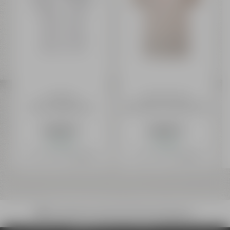
Liebesbier
Maisel & Friends
T-Shirt weiß (Herren)
Home Brew T-Shirt (Herren)
24,99 €
24,99 €
Auf Lager
Auf Lager
Preis inkl. 19% MwSt.
zzgl. Versand
Preis inkl. 19% MwSt.
zzgl. Versand
Bruchsicherer Versand mit DHL deutschlandweit