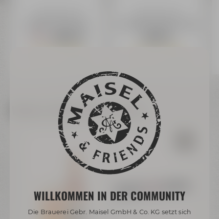
Maisel & Friends
Maisel & Friends
Hoodie "Trinken hilft"
Turnbeutel (organic cotton)
39,99 €
16,99 €
59,99 €
Nur noch 9 verfügbar
Nur noch 9 verfügbar
Preis inkl. 19% MwSt.
zzgl. Versand
Preis inkl. 19% MwSt.
zzgl. Versand
Weitere Artikel dieser Marke
WILLKOMMEN IN DER COMMUNITY
Die Brauerei Gebr. Maisel GmbH & Co. KG setzt sich