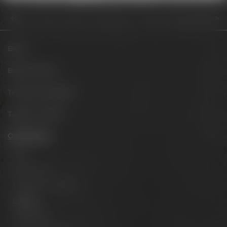
Onlineshop
Marken
Maisel & Friends
Maisel & Friends T-Shirt Anthraz
Biere
Besuche uns
Termine & Events
Tagen & Feiern
Onlineshop
Biere
Brauerlimo
Gläser & Fanartikel
Marken
Spirituosen