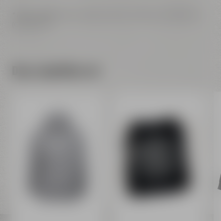
* Baumwolle:
Faser aus den Samen der Baumwollpflanze
(Gossypium)
Dazu empfehlen wir