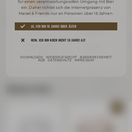
für einen verantwortungsvollen Umgang mit Bier
ein. Daher richtet sich die Internetpräsenz von
Maisel & Friends nur an Personen über 16 Jahren.
Maisel & Friends
Maisel & Friends
JA, ICH BIN 16 JAHRE ODER ÄLTER
 (6
IPA 0,33 l
Urban IPA Barmatte
(schwarz)
ab 1,49 €
NEIN, ICH BIN NOCH NICHT 16 JAHRE ALT
34,99 €
Derzeit nicht verfügbar
Preis inkl. 19% MwSt.
zzgl. Versand
Nur noch 4 verfügbar
+ 0,08 € Pfand
DOWNLOADS
WIDERRUFSRECHT
BARRIEREFREIHEIT
rsand
Inhalt: 0,33 Liter (4,52 € / 1 L)
Preis inkl. 19% MwSt.
zzgl. Versand
Preis
AGB
DATENSCHUTZ
IMPRESSUM
Ähnliche Artikel