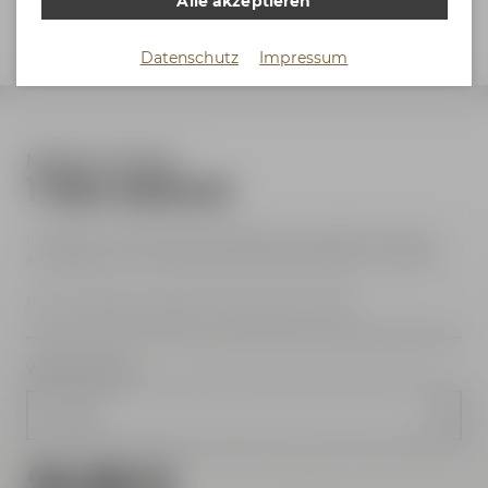
Alle akzeptieren
Datenschutz
Impressum
Maisel & Friends
T-Shirt Anthrazit
In diesem Outfit trinken die Maisel & Friends Braumeister
am liebsten ihr wohlverdientes Feierabendbier – Du auch?
100 % zertifizierte, gekämmte Bio-Baumwolle *
Variante wählen
Größe S
24,99 €