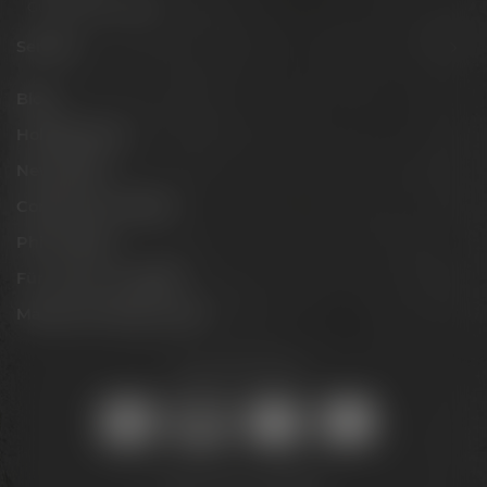
Gutscheine & Sets
Service
Blog
Hobbybrauer
Newsletter
Conference Center
Philosophie
Für Gastro & Handel
Maisel & Friends Portal
Sicher online kaufen: