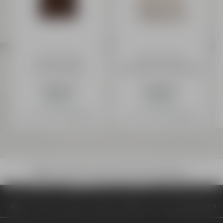
Maisel & Friends
Maisel & Friends
T-Shirt Sternlogo
Home Brew T-Shirt (Damen)
24,99 €
24,99 €
Auf Lager
Auf Lager
Preis inkl. 19% MwSt.
zzgl. Versand
Preis inkl. 19% MwSt.
zzgl. Versand
Bruchsicherer Versand mit DHL deutschlandweit
Onlineshop
Marken
Liebesbier
Liebesbier T-Shirt V-Neck schwarz (D