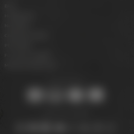
Blog
Hobbybrauer
Newsletter
Conference Center
Philosophie
Für Gastro & Handel
Maisel & Friends Portal
Sicher online kaufen:
Bleib auf dem Laufenden: