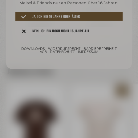
Maisel & Friends nur an Personen über 16 Jahren.
Liebesbier
Liebesbier
e
Brüsselschwenker 0,30
Tastingboard Set
B
JA, ICH BIN 16 JAHRE ODER ÄLTER
l
ab 4,59 €
69,99 €
72,49 €
NEIN, ICH BIN NOCH NICHT 16 JAHRE ALT
Auf Lager
Nur noch 3 verfügbar
rsand
Preis inkl. 19% MwSt.
zzgl. Versand
Preis inkl. 19% MwSt.
zzgl. Versand
Preis
DOWNLOADS
WIDERRUFSRECHT
BARRIEREFREIHEIT
AGB
DATENSCHUTZ
IMPRESSUM
Ähnliche Artikel