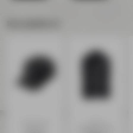
Dazu empfehlen wir
Maisel & Friends
Liebesbier
Flex Fit Cap
Steppweste schwarz