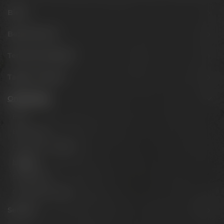
Biere
Besuche uns
Termine & Events
Tagen & Feiern
Onlineshop
Biere
Brauerlimo
Gläser & Fanartikel
Marken
Spirituosen
Gutscheine & Sets
Service