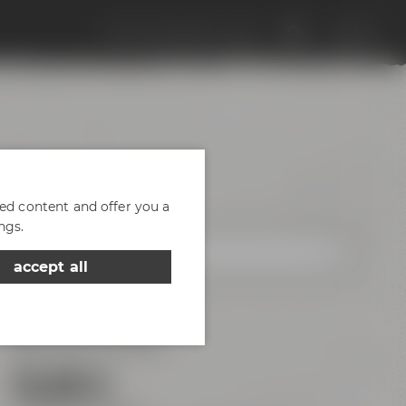
Discover Maisel & Friends
EN
DE
r
zed content and offer you a
ngs.
accept all
18:00 - 20:00 Uhr
Maisel & Friends
18,00 €