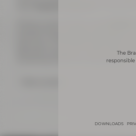
längst
vergessenen Brauereien
und besonderen
Natürlich kommt man auch an den
wichtigste
Anekdoten kennt. Der Bierkutscher plaudert in 
heimlichen Trinkgewohnheiten der Bayreuthe
wissen genau, wo die beiden Bierfreunde am li
Besonders unterhaltsam sind seine Geschichte
The Bra
skurrilen Brauch Bayreuther Gastronomen.
responsible 
Back to overview
DOWNLOADS
PRI