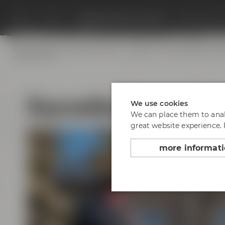
Beers
Visit us
Appointments & events
Conference C
Appointments
Adventure tours
Festivals
Beer tastings in B
Bayreuther Stadtrund
We use cookies
We can place them to analy
great website experience.
more informat