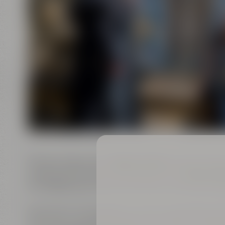
Mit dem Bayreuther
Bierkutscher
oder der Bay
außergewöhnliche Führung durch die
Bierstad
Rundgang durch die historische Innenstadt beg
Sie kennen sich bestens mit der Geschichte der
Gerüchte und Erzählungen - kurz: aller "Gschich