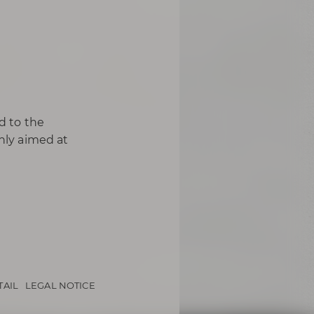
d to the
only aimed at
TAIL
LEGAL NOTICE