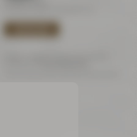
ermäßigt ab: 16,00€
The minimum age for drinking beer is 16.
SAVE DATE NOW
Subject to changes in the specific beer selection
according to the
terms and conditions.