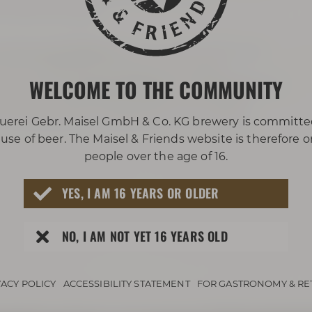
 Orten der Stadt.
n Sehenswürdigkeiten
vorbei, über die sie viele
seiner fränkisch-herzlichen Art von den
WELCOME TO THE COMMUNITY
r Prominenten
Richard Wagner
und
Jean Paul
. Sie
ebsten aus ihrem "Eichala" getrunken haben.
n über Bayreuther Originale und so manchen
uerei Gebr. Maisel GmbH & Co. KG brewery is committe
use of beer. The Maisel & Friends website is therefore 
people over the age of 16.
YES, I AM 16 YEARS OR OLDER
NO, I AM NOT YET 16 YEARS OLD
VACY POLICY
ACCESSIBILITY STATEMENT
FOR GASTRONOMY & RE