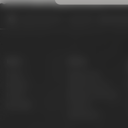
Appointments & events
Appointments
Bayreuther Sta
Beers
Visit us
Session
Experience beer
Signature
Hotel & Gastronomy
Limited
Meetings & celebrations
Barrel aged
Virtual tour
Opening hours