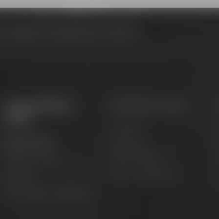
dtrundgang mit dem Bierkutscher I 03.10.2026
Appointments &
Conference Center
events
Locations
M
Appointments
Catering &
accommodation
Adventure tours
T
Event management
Festivals
C
Beer tastings in Bayreuth