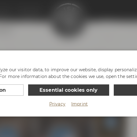
enter
Philosophy
ayreuth
gang mit dem Bierkutsche
ze our visitor data, to improve our website, display personali
 For more information about the cookies we use, open the setti
ion
Essential cookies only
Privacy
Imprint