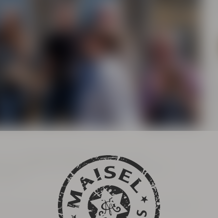
reuther
Brauermagd
erlebt man eine
t Bayreuth
. Die Gruppe darf ihn auf seinem
leiten.
 Bierstadt, einzelner Brauereien und der Legende,
tla" aus. Mit ihnen geht die Gruppe zu