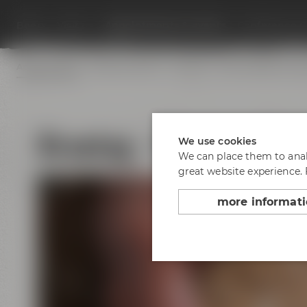
Beers
Visit us
Appointments & events
Conference C
Appointments
Adventure tours
Festivals
Beer tastings in B
Brautag - Wir brauen e
We use cookies
We can place them to analy
great website experience.
more informat