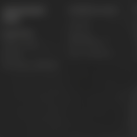
Appointments &
Conference Center
events
Locations
M
Appointments
Catering &
accommodation
Adventure tours
T
Event management
Festivals
C
Beer tastings in Bayreuth