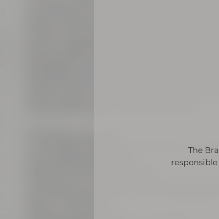
unser Brauteam sowie die Erlebnis-Brauerei ke
Braukunstwelt mit allen Sinnen in die Rohstoffe
riechen, schmecken, fühlen. Danach geht es dire
Rasten erfolgen wie in der großen Brauerei, nur
Würzekochen und Hopfengaben bestimmst Du Sti
Anschließend wird gekühlt, die Hefe angestellt
entsteht Schritt für Schritt Dein zukünftiges L
Zeit für Fragen, Fachsimpelei, kleine Pausen un
Theorie ganz entspannt genussvolle Praxis.
Inkludierte Leistungen:
Ein kompletter Brautag (ca. 8 Stunden) in der M
The Bra
unser erfahrenes Brauteam
responsible 
Getränke während des Seminars
Mittagessen im Liebesbier Restaurant & Bar (1 x 
Nach der Reifezeit kannst Du Dein eigens gebr
Dauer: ca. 8 Stunden