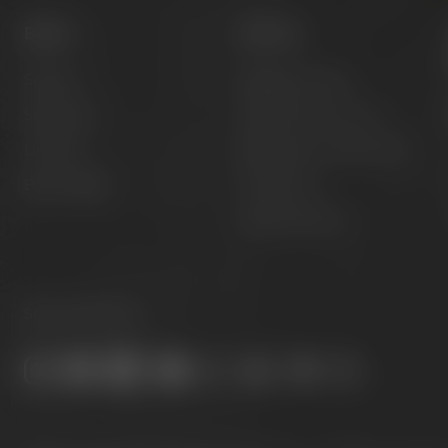
Beers
Visit us
Session
Experience beer
Signature
Hotel & Gastronomy
Limited
Meetings & celebrations
Barrel aged
Virtual tour
Opening hours
Stay connected: