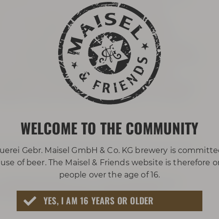
nnen und tauchst anschließend in unserer
 ein: Malz, Hopfen, Hefe und Wasser – sehen,
kt in die Praxis: Schroten, Einmaischen und
 im kleineren 1-Hektoliter-Sudwerk. Beim Läutern,
l, Charakter und Aroma Deines Bieres aktiv mit.
 und die Gärung gestartet. Aus heißer Würze
ieblingsbier. Zwischendurch bleibt natürlich genug
d den ein oder anderen Schluck Bier, so wird aus
WELCOME TO THE COMMUNITY
aisel & Friends Erlebnis-Brauerei Betreuung durch
uerei Gebr. Maisel GmbH & Co. KG brewery is committe
use of beer. The Maisel & Friends website is therefore 
people over the age of 16.
Liebesbier Burger und 1 x Bier 0,3l pro Person)
autes Bier bei uns abholen und genießen
YES, I AM 16 YEARS OR OLDER