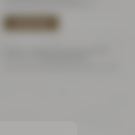
The minimum age for drinking beer is 16.
SAVE DATE NOW
Subject to changes in the specific beer selection
according to the
terms and conditions.