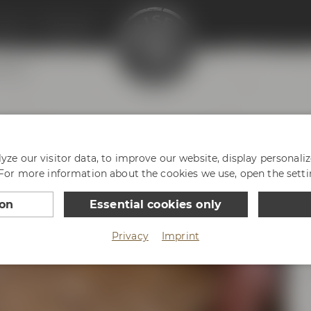
enter
Philosophy
ayreuth
in Pils
ze our visitor data, to improve our website, display personali
 For more information about the cookies we use, open the setti
ion
Essential cookies only
Privacy
Imprint