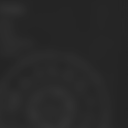
Philosophy
ission
Brands
he Maisel family
ontact us