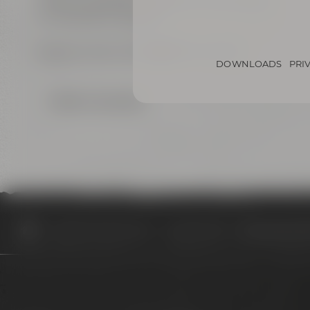
Teilnahmegebühr: 129,00 Euro pro Person
Mindestalter: 18 Jahre
Weitere Infos unter ☎ 0921 401-234
DOWNLOADS
PRI
Back to overview
Appointments & events
Appointments
Brautag bei Mais