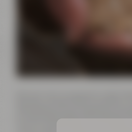
Mitmachen statt nur zuschauen: In unserer Maise
Brauteams und stehst mitten im Geschehen. Du
Maischebottich und misst Temperaturen sowie
es in den einzelnen Brauschritten ankommt und 
nimmst Du wertvolle Tipps mit, die Du später 
nächsten Hobby-Sud nutzen kannst. Am Brautag