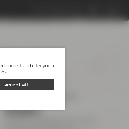
Discover Maisel & Friends
EN
DE
zed content and offer you a
ngs.
Samstag, 05.09.2026
accept all
09:00 - 17:00 Uhr
Maisel & Friends Bayreuth
129,00 €
inkl. MwSt. | Das Mindestalter für die Maisel &
Friends Brautage beträgt 18 Jahre.