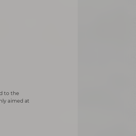
d to the
only aimed at