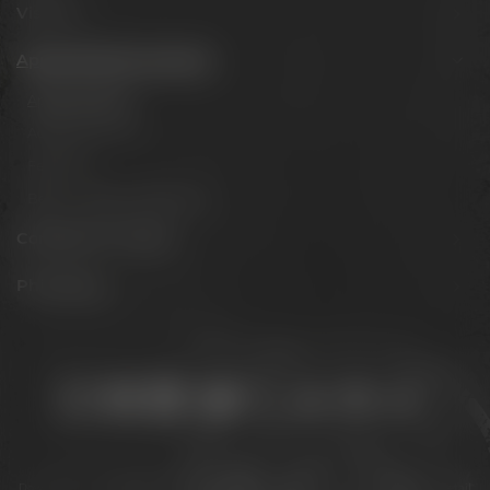
Visit us
Appointments & events
Appointments
Adventure tours
Festivals
Beer tastings in Bayreuth
Conference Center
Philosophy
Stay connected:
Downloads
Privacy policy
Accessibility Statement
For gastronomy & retail