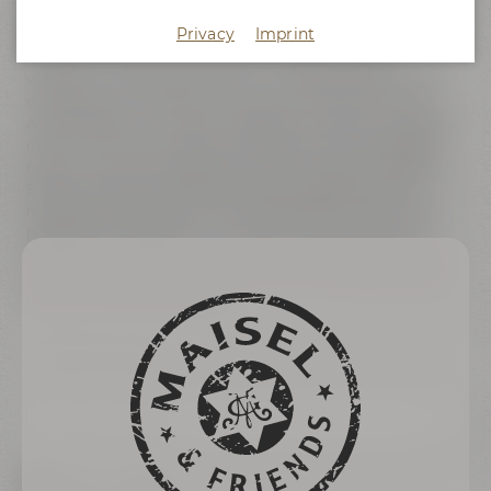
Bei unserer ProBier Tour erwartet Dich eine spannende
Privacy
Imprint
Entdeckungsreise durch die Maisel’s Bier-Erlebniswelt und
der Braukunstwelt. Gemeinsam mit einem unserer
versierten Tourguides tauchst Du in die faszinierende Welt
des Bieres ein: Du erfährst mehr über die Rohstoffe, ihre
Aromavielfalt und was Malz, Hopfen und Hefe so einzigartig
macht und findest heraus, warum Bier manchmal sogar
nach frischem Gras duften kann. Nach vielen spannenden
Einblicken folgt das geschmackliche Highlight: eine 30-
minütige Verkostung von drei ausgewählten Bieren. Malz-,
hopfen- oder hefebetont – hier kommt jeder auf seinen
Geschmack. Während Du probierst, erschließt sich Dir, wie
viel technisches Know-how, Erfahrung und Leidenschaft in
jedem unserer Biere steckt.
Back to overview
17:00 - 19:30 Uhr