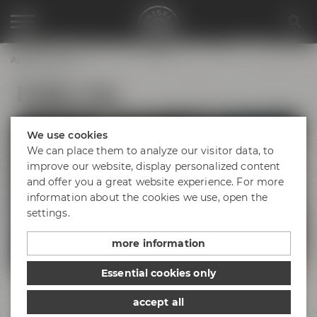
Appointments
ProBier-Tour
We use cookies
We can place them to analyze our visitor data, to
improve our website, display personalized content
and offer you a great website experience. For more
information about the cookies we use, open the
settings.
more information
Essential cookies only
Bier-verrückt? Dann bist Du bei uns genau richtig!
accept all