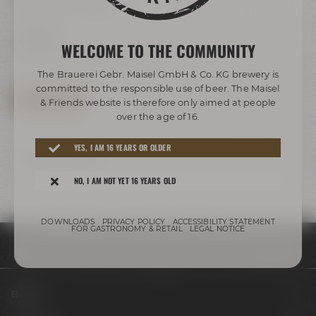
Maisel & Friends
26,00 €
WELCOME TO THE COMMUNITY
incl. VAT, deposit and shipping
The minimum age for drinking beer is 16.
The Brauerei Gebr. Maisel GmbH & Co. KG brewery is
committed to the responsible use of beer. The Maisel
SAVE DATE NOW
& Friends website is therefore only aimed at people
over the age of 16.
YES, I AM 16 YEARS OR OLDER
Subject to changes in the specific beer selection according to the
terms and conditions.
NO, I AM NOT YET 16 YEARS OLD
DOWNLOADS
PRIVACY POLICY
ACCESSIBILITY STATEMENT
FOR GASTRONOMY & RETAIL
LEGAL NOTICE
Appointments & events
Appointments
ProBier-Tour | 07.11.2026
Beers