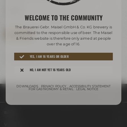
47,00 €
WELCOME TO THE COMMUNITY
inkl. MwSt.
The minimum age for drinking beer is 16.
The Brauerei Gebr. Maisel GmbH & Co. KG brewery is
committed to the responsible use of beer. The Maisel
SAVE DATE NOW
& Friends website is therefore only aimed at people
over the age of 16.
Subject to changes in the specific beer selection according to the
YES, I AM 16 YEARS OR OLDER
terms and conditions.
NO, I AM NOT YET 16 YEARS OLD
DOWNLOADS
PRIVACY POLICY
ACCESSIBILITY STATEMENT
FOR GASTRONOMY & RETAIL
LEGAL NOTICE
Appointments & events
Appointments
Winterbiere_27.11.2026
Beers
Visit us