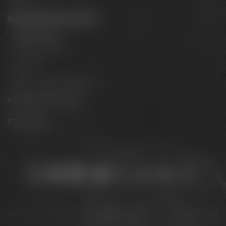
Appointments & events
Appointments
Adventure tours
Festivals
Beer tastings in Bayreuth
Conference Center
Philosophy
Stay connected:
Downloads
Privacy policy
Accessibility Statement
For gastronomy & retail
Legal notice