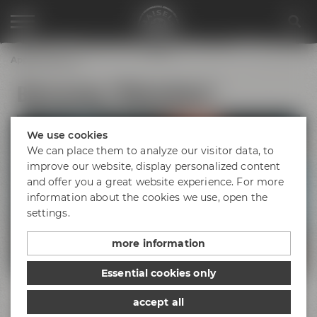
Appointments
Biertasting "Winterbiere"
We use cookies
We can place them to analyze our visitor data, to
improve our website, display personalized content
and offer you a great website experience. For more
information about the cookies we use, open the
settings.
more information
Essential cookies only
Unser Biersommelier nimmt Dich mit auf eine Reise und
accept all
gemeinsam werden acht verschiedene Biere passend zu