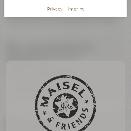
den kalten Temperaturen verkostet. Welche Biere es sind?
Privacy
Imprint
Lass Dich überraschen! In entspannter, lustiger und
geselliger Runde werden die Biere, der Bierstil, die Brauerei
und die Geschichten zu den jeweiligen Bieren vorgestellt.
Beginn: Freitag 20:00 Uhr; Samstag: 16:00 Uhr
Dauer: ca. 2 Stunden (variiert je nach Thema)
Teilnahmegebühr: 47 Euro pro Person
Mindestalter: 16 Jahre
Weitere Infos unter ☎ 0921 401-234
Back to overview
20:00 - 22:00 Uhr
Maisel & Friends Bayreuth