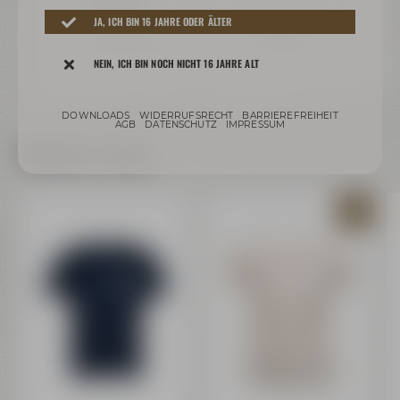
€
ab 4,09 €
JA, ICH BIN 16 JAHRE ODER ÄLTER
Auf Lager
ar
Preis inkl. 19% MwSt.
zzgl. Versand
Auf Lager
Preis
+ 0,08 € Pfand
NEIN, ICH BIN NOCH NICHT 16 JAHRE ALT
rsand
Inhalt: 0,33 Liter (4,52 € / 1 L)
Preis inkl. 19% MwSt.
zzgl. Versand
Inh
DOWNLOADS
WIDERRUFSRECHT
BARRIEREFREIHEIT
AGB
DATENSCHUTZ
IMPRESSUM
Ähnliche Artikel