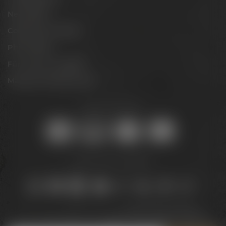
Newsletter
Conference Center
Philosophie
Für Gastro & Handel
Maisel & Friends Portal
Sicher online kaufen:
Bleib auf dem Laufenden:
Jetzt zum Newsletter anmelden und
5 € Gutschein
sichern!