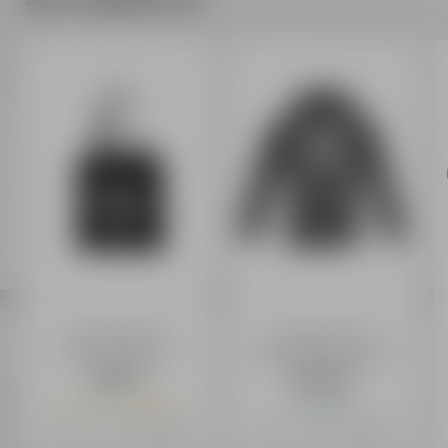
Maisel & Friends
Maisel & Friends
Baumwolltasche
Hoodie Zippverschluss
3,99 €
64,99 €
Nur noch 10 verfügbar
Auf Lager
Preis inkl. 19% MwSt.
zzgl. Versand
Preis inkl. 19% MwSt.
zzgl. Versand