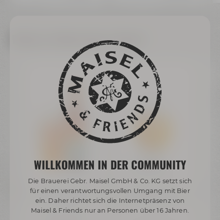
Weitere Artikel dieser Marke
WILLKOMMEN IN DER COMMUNITY
Die Brauerei Gebr. Maisel GmbH & Co. KG setzt sich
Maisel & Friends
Maisel & Friends
für einen verantwortungsvollen Umgang mit Bier
West Coast IPA 0,33 l
Brüsselschwenker 0,30
ein. Daher richtet sich die Internetpräsenz von
l
Maisel & Friends nur an Personen über 16 Jahren.
ab 1,49 €