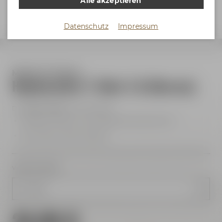
Alle akzeptieren
Datenschutz
Impressum
Maisel & Friends
Hopfenreiter T-Shirt 1.0 (Herren)
Das
Kult-T-Shirt
zum Kult-Bier!
Maisel & Friends T-Shirt Hopfenreiter Back Print
100 % Baumwolle, 160 g/m²
Variante wählen
Größe S
24,99 €