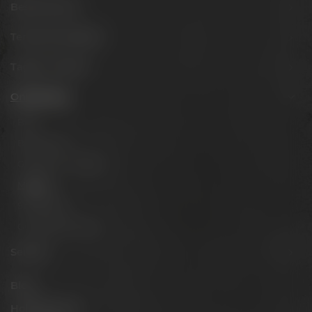
Besuche uns
Termine & Events
Tagen & Feiern
Onlineshop
Biere
Brauerlimo
Gläser & Fanartikel
Marken
Spirituosen
Gutscheine & Sets
Service
Blog
Hobbybrauer