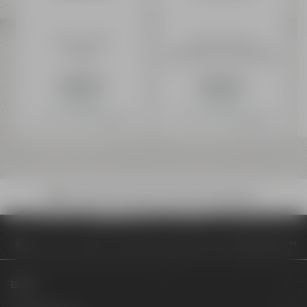
Maisel's Weisse
Maisel & Friends
T-Shirt
Home Brew T-Shirt (Damen)
24,99 €
24,99 €
Auf Lager
Auf Lager
Preis inkl. 19% MwSt.
zzgl. Versand
Preis inkl. 19% MwSt.
zzgl. Versand
Bruchsicherer Versand mit DHL deutschlandweit
Onlineshop
Marken
Maisel & Friends
Maisel & Friends Hopfenreiter T-Shirt 1
Biere