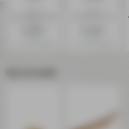
Liebesbier
Liebesbier
Brauwasserflasche Spritzig
Brüsselschwenker 0,30 l
0,5 l
ab 3,99 €
ab 4,59 €
Auf Lager
Auf Lager
Preis inkl. 19% MwSt.
zzgl. Versand
Preis inkl. 19% MwSt.
zzgl. Versand
Dieses Set enthält