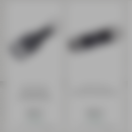
Maisel & Friends
Maisel & Friends
Flaschenöffner
Bartender Flaschenöffner
Schlüsselanhänger
3,99 €
6,99 €
Auf Lager
Auf Lager
Preis inkl. 19% MwSt.
zzgl. Versand
Preis inkl. 19% MwSt.
zzgl. Versand