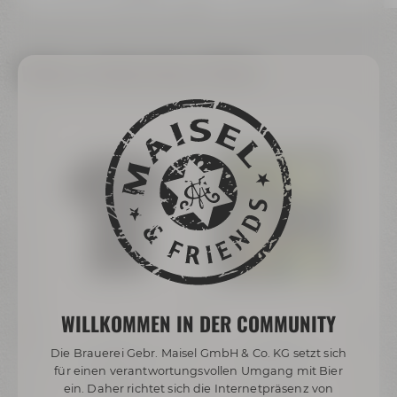
Weitere Artikel dieser Marke
WILLKOMMEN IN DER COMMUNITY
Liebesbier
Liebesbier
Die Brauerei Gebr. Maisel GmbH & Co. KG setzt sich
x)
T-Shirt V-Neck schwarz
Hopfengin Paket
St
für einen verantwortungsvollen Umgang mit Bier
(Herren)
ein. Daher richtet sich die Internetpräsenz von