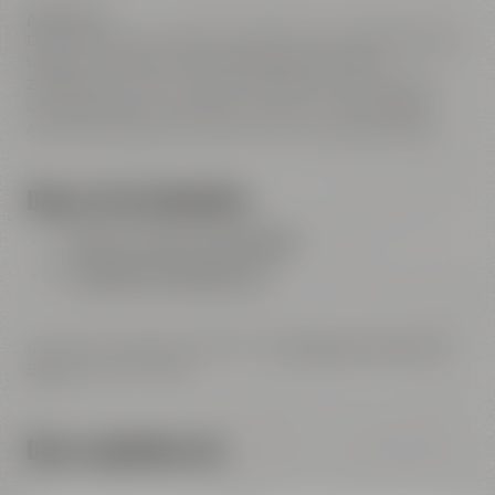
[i] Hinweis:
Da es sich bei dem Board um echtes Holz handelt, kann die
tatsächliche Farbe von der Abbildung abweichen.
Zudem können sich aus dem natürlichen Wuchs Muster
und Maserungen, sowie kleine Lücken im Holz ergeben.
Aber keine Sorge, die Funktion wird nicht beeinträchtigt.
Dieses Set beinhaltet:
1
x
Maisel & Friends Tastingboard
5
x
Liebesbier Tastingglas 0,1 l
Unser Tipp: Bestelle dir gleich eine
interessante Auswahl an
Bieren
für dein Tasting.
Dazu empfehlen wir