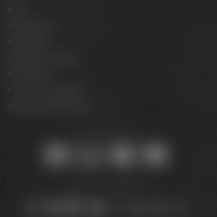
Blog
Hobbybrauer
Newsletter
Conference Center
Philosophie
Für Gastro & Handel
Maisel & Friends Portal
Sicher online kaufen:
Bleib auf dem Laufenden: