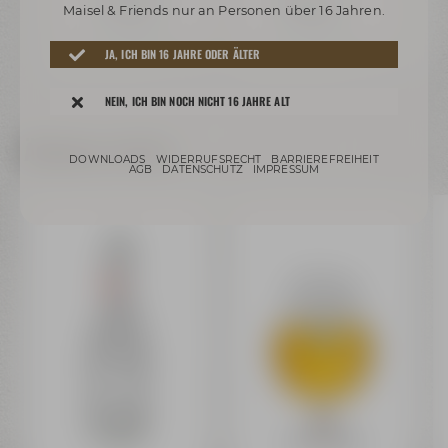
24,99 €
39,99 €
Maisel & Friends nur an Personen über 16 Jahren.
Auf Lager
Auf Lager
N
JA, ICH BIN 16 JAHRE ODER ÄLTER
rsand
Preis inkl. 19% MwSt.
zzgl. Versand
Preis inkl. 19% MwSt.
zzgl. Versand
Preis
NEIN, ICH BIN NOCH NICHT 16 JAHRE ALT
Ähnliche Artikel
DOWNLOADS
WIDERRUFSRECHT
BARRIEREFREIHEIT
AGB
DATENSCHUTZ
IMPRESSUM