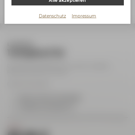
Alle akzeptieren
Datenschutz
Impressum
Liebesbier
Tastingboard Set
Das exklusive Tastingboard aus unserem Liebesbier
Restaurant & Bar für zu Hause.
Dieses Set beinhaltet:
1
x
Maisel & Friends Tastingboard
5
x
Liebesbier Tastingglas 0,1 l
72,49 €