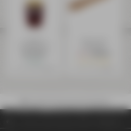
Liebesbier
Maisel & Friends
Tastingglas 0,10 l
Tastingboard
ab 4,79 €
49,99 €
72,99 €
Auf Lager
Nur noch 3 verfügbar
Preis inkl. 19% MwSt.
zzgl. Versand
Preis inkl. 19% MwSt.
zzgl. Versand
Bruchsicherer Versand mit DHL deutschlandweit
Onlineshop
Gläser & Fanartikel
Liebesbier Tastingboard Set