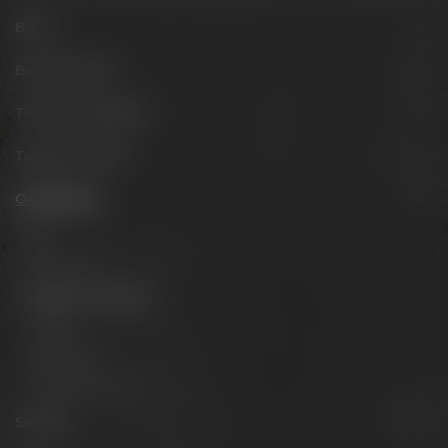
Biere
Besuche uns
Termine & Events
Tagen & Feiern
Onlineshop
Biere
Brauerlimo
Gläser & Fanartikel
Marken
Spirituosen
Gutscheine & Sets
Service