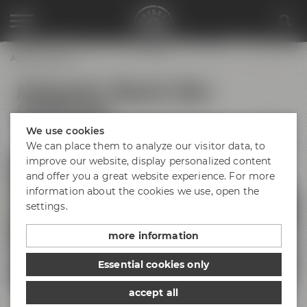
Appointments
Audioguide "Maisel's Bier-
Erlebniswelt"
We use cookies
We can place them to analyze our visitor data, to
improve our website, display personalized content
and offer you a great website experience. For more
information about the cookies we use, open the
settings.
more information
Essential cookies only
accept all