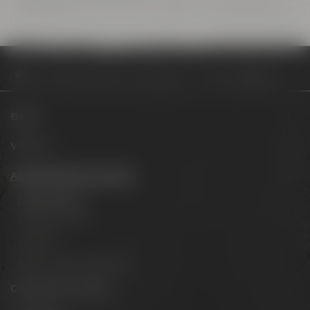
Appointments & events
Appointments
Eintritt Audioguide
Beers
Visit us
Appointments & events
Appointments
Adventure tours
Festivals
Beer tastings in Bayreuth
Conference Center