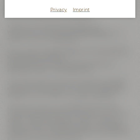
Entdecke täglich zwischen 10 und 18 Uhr die Maisel's
Bier-Erlebniswelt in Bayreuth auf eigene Faust mit
Privacy
Imprint
unserer Audioguide App "Hearonymus".
Entdecke eine einzigartige Kombination aus
Brauereimuseum, Brauwerkstatt,
Braukunstwelt
und
modernem Gastronomiekonzept.
In der historischen Brauerei lüftest du die Geheimnisse der
handwerklichen Braukunst.
Du bewunderst die einzigartigen Sammlungen von
Bierkrügen, Gläsern und Emaillieschildern.
Erkunde die Maisel & Friends Brauwerkstatt mit Gärkeller,
Fassreifung und Schroterei und unseren umfangreichen
Biershop mit über 100 Bieren und Geschenkartikeln!
Die Braukunstwelt als neu gestalteter Bereich der Bier-
Erlebniswelt zeigt interaktiv und sensorisch, wie aus nur vier
Zutaten - Wasser, Malz, Hopfen und Hefe - eine enorme
Vielfalt an Aromen und Bierstilen entsteht. Hier erlebst Du
die Bedeutung der einzelnen Rohstoffe und den gesamten
Brauprozess auf einzigartige Weise.